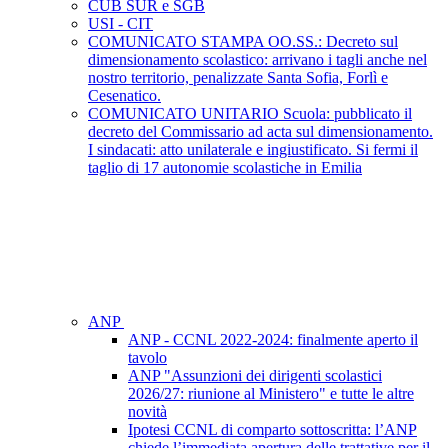
CUB SUR e SGB
USI - CIT
COMUNICATO STAMPA OO.SS.: Decreto sul
dimensionamento scolastico: arrivano i tagli anche nel
nostro territorio, penalizzate Santa Sofia, Forlì e
Cesenatico.
COMUNICATO UNITARIO Scuola: pubblicato il
decreto del Commissario ad acta sul dimensionamento.
I sindacati: atto unilaterale e ingiustificato. Si fermi il
taglio di 17 autonomie scolastiche in Emilia
ANP
ANP - CCNL 2022-2024: finalmente aperto il
tavolo
ANP "Assunzioni dei dirigenti scolastici
2026/27: riunione al Ministero" e tutte le altre
novità
Ipotesi CCNL di comparto sottoscritta: l’ANP
chiede l’immediata apertura delle trattative per il