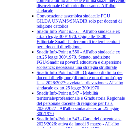
conferma diritto alla sede e limita spazi intervento
discrezionale Ordinario diocesano - All'albo
sindacale
Convocazione assemblea sindacale FGU
GILDA UNAMS/SNADIR solo per docenti di
religione cattolica
Snadir Info-Point n.551 - All'albo sindacale ex
art.25 legge 300/1970. Oggi alle 18:00 –
Editoriale Snadir Parleremo di tre temi centrali
per i docenti di religione.
Snadir Info-Point n.550 - All'albo sindacale ex
art.25 legge 300/1970. Senato, audizione
FGU/Snadir su povertà educativa e dispersione
scolastica: necessaria una strategia strutturale
Snadir Info-Point n.548 - Organico di diritto dei
docenti di religione (di ruolo e non di ruolo) per
l'a.s. 2026/2027: avviata la rilevazione - All'albo
sindacale ex art.25 legge 300/1970
Snadir Info-Point n.547 - Mobilità
territoriale/professionale e Graduatoria Regionale
del personale docente di religione per l’a.s.
2026/2027 - All'albo sindacale ex art.25 legge
300/1970
Snadir Info-Point n.543 - Carta del docente a.s.
2025/2026: attiva da lunedì 9 marzo - All'albo