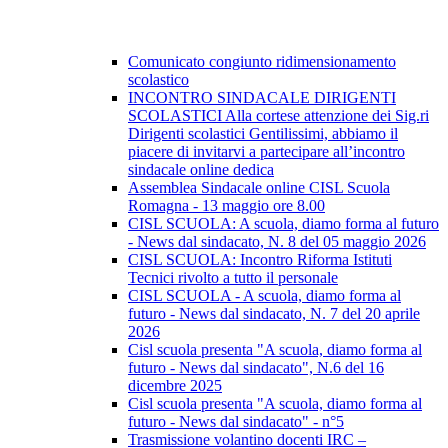
Comunicato congiunto ridimensionamento
scolastico
INCONTRO SINDACALE DIRIGENTI
SCOLASTICI Alla cortese attenzione dei Sig.ri
Dirigenti scolastici Gentilissimi, abbiamo il
piacere di invitarvi a partecipare all’incontro
sindacale online dedica
Assemblea Sindacale online CISL Scuola
Romagna - 13 maggio ore 8.00
CISL SCUOLA: A scuola, diamo forma al futuro
- News dal sindacato, N. 8 del 05 maggio 2026
CISL SCUOLA: Incontro Riforma Istituti
Tecnici rivolto a tutto il personale
CISL SCUOLA - A scuola, diamo forma al
futuro - News dal sindacato, N. 7 del 20 aprile
2026
Cisl scuola presenta "A scuola, diamo forma al
futuro - News dal sindacato", N.6 del 16
dicembre 2025
Cisl scuola presenta "A scuola, diamo forma al
futuro - News dal sindacato" - n°5
Trasmissione volantino docenti IRC –