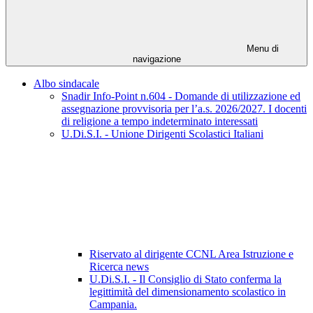
Menu di
navigazione
Albo sindacale
Snadir Info-Point n.604 - Domande di utilizzazione ed
assegnazione provvisoria per l’a.s. 2026/2027. I docenti
di religione a tempo indeterminato interessati
U.Di.S.I. - Unione Dirigenti Scolastici Italiani
Riservato al dirigente CCNL Area Istruzione e
Ricerca news
U.Di.S.I. - Il Consiglio di Stato conferma la
legittimità del dimensionamento scolastico in
Campania.