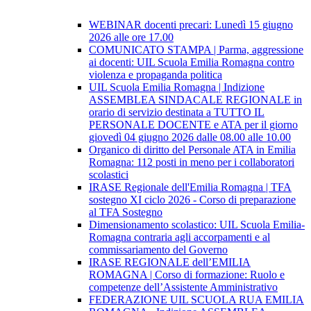
WEBINAR docenti precari: Lunedì 15 giugno
2026 alle ore 17.00
COMUNICATO STAMPA | Parma, aggressione
ai docenti: UIL Scuola Emilia Romagna contro
violenza e propaganda politica
UIL Scuola Emilia Romagna | Indizione
ASSEMBLEA SINDACALE REGIONALE in
orario di servizio destinata a TUTTO IL
PERSONALE DOCENTE e ATA per il giorno
giovedì 04 giugno 2026 dalle 08.00 alle 10.00
Organico di diritto del Personale ATA in Emilia
Romagna: 112 posti in meno per i collaboratori
scolastici
IRASE Regionale dell'Emilia Romagna | TFA
sostegno XI ciclo 2026 - Corso di preparazione
al TFA Sostegno
Dimensionamento scolastico: UIL Scuola Emilia-
Romagna contraria agli accorpamenti e al
commissariamento del Governo
IRASE REGIONALE dell’EMILIA
ROMAGNA | Corso di formazione: Ruolo e
competenze dell’Assistente Amministrativo
FEDERAZIONE UIL SCUOLA RUA EMILIA