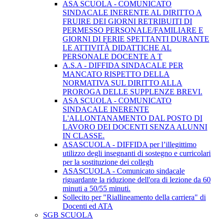
ASA SCUOLA - COMUNICATO
SINDACALE INERENTE AL DIRITTO A
FRUIRE DEI GIORNI RETRIBUITI DI
PERMESSO PERSONALE/FAMILIARE E
GIORNI DI FERIE SPETTANTI DURANTE
LE ATTIVITÀ DIDATTICHE AL
PERSONALE DOCENTE A T
A.S.A - DIFFIDA SINDACALE PER
MANCATO RISPETTO DELLA
NORMATIVA SUL DIRITTO ALLA
PROROGA DELLE SUPPLENZE BREVI.
ASA SCUOLA - COMUNICATO
SINDACALE INERENTE
L'ALLONTANAMENTO DAL POSTO DI
LAVORO DEI DOCENTI SENZA ALUNNI
IN CLASSE.
ASASCUOLA - DIFFIDA per l’illegittimo
utilizzo degli insegnanti di sostegno e curricolari
per la sostituzione dei collegh
ASASCUOLA - Comunicato sindacale
riguardante la riduzione dell'ora di lezione da 60
minuti a 50/55 minuti.
Sollecito per "Riallineamento della carriera" di
Docenti ed ATA
SGB SCUOLA