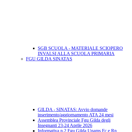
SGB SCUOLA - MATERIALE SCIOPERO
INVALSI ALLA SCUOLA PRIMARIA
FGU GILDA SINATAS
GILDA - SINATAS: Avvio domande
inserimento/aggiornamento ATA 24 mesi
Assemblea Provinciale Fgu Gilda degli
Insegnanti 23-24 Aprile 2026
Informativa n.2 Fgu Gilda Unams Fc e Rn