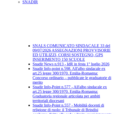
SNADIR
SNALS COMUNICATO SINDACALE 33 del
09/07/2026 ASSEGNAZIONI PROVVISORIE
ED UTILIZZI, CORSI SOSTEGNO, GPS
INSERIMENTO 150 SCUOLE
Snadir News n.913 - IdR in festa 1° luglio 2026
Snadir Info-point n.598. All'albo sindacale ex
art.25 legge 300/1970. Emilia-Romagna:
Concorso ordinario – pubblicate le graduatorie di
merito
Snadir Info-Point n.577 - All'albo sindacale ex
art.25 legge 300/1970. Emilia-Romagna:
Graduatoria regionale articolata per ambiti
territoriali diocesani
Snadir Info-Point n.557 - Mobilità docenti di
religione di ruolo: il Tribunale di Brindisi