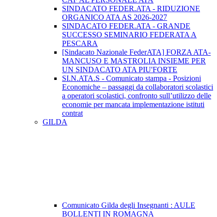
SINDACATO FEDER.ATA - RIDUZIONE
ORGANICO ATA AS 2026-2027
SINDACATO FEDER.ATA - GRANDE
SUCCESSO SEMINARIO FEDERATA A
PESCARA
[Sindacato Nazionale FederATA] FORZA ATA-
MANCUSO E MASTROLIA INSIEME PER
UN SINDACATO ATA PIU'FORTE
SI.N.ATA.S - Comunicato stampa - Posizioni
Economiche – passaggi da collaboratori scolastici
a operatori scolastici, confronto sull’utilizzo delle
economie per mancata implementazione istituti
contrat
GILDA
Comunicato Gilda degli Insegnanti : AULE
BOLLENTI IN ROMAGNA