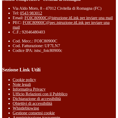
Via Aldo Moro, 8 - 47012 Civitella di Romagna (FC)
Tel:
0543 983012
Email:
FOIC80900C@istruzione.it
Link per inviare una mail
PEC:
FOIC80900C@pec.istruzione.it
Link per inviare una
mail
C.F.: 92046480403
Cod. Mecc.: FOIC80900C
Cod. Fatturazione: UF7LN7
Codice IPA: istsc_foic80900c
Sezione Link Utili
Cookie policy
Note legali
Informativa Privacy
Ufficio Relazioni con il Pubblico
Dichiarazione di accessibilità
Obiettivi di accessibilità
Whistleblowing
Gestione consensi cookie
Amministrazione trasparente