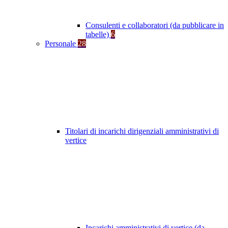
Consulenti e collaboratori (da pubblicare in
tabelle)
6
Personale
28
Titolari di incarichi dirigenziali amministrativi di
vertice
Incarichi amministrativi di vertice (da