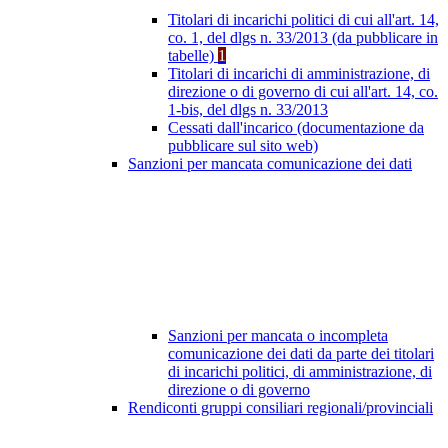
Titolari di incarichi politici di cui all'art. 14,
co. 1, del dlgs n. 33/2013 (da pubblicare in
tabelle)
1
Titolari di incarichi di amministrazione, di
direzione o di governo di cui all'art. 14, co.
1-bis, del dlgs n. 33/2013
Cessati dall'incarico (documentazione da
pubblicare sul sito web)
Sanzioni per mancata comunicazione dei dati
Sanzioni per mancata o incompleta
comunicazione dei dati da parte dei titolari
di incarichi politici, di amministrazione, di
direzione o di governo
Rendiconti gruppi consiliari regionali/provinciali