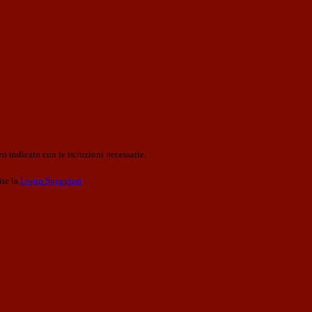
o indicato con le istruzioni necessarie.
ite la
Login Spaggiari