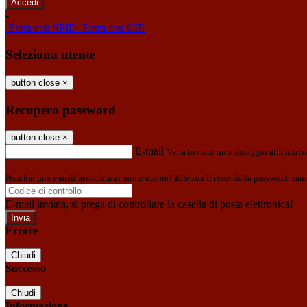
-
Entra con SPID
Entra con CIE
Seleziona utente
button close
×
Recupero password
button close
×
E-mail
Verrà inviato un messaggio all'indirizz
Non hai una e-mail associata al nome utente? Effettua il reset della password tram
E-mail inviata, si prega di controllare la casella di posta elettronica!
Errore
Chiudi
Successo
Chiudi
Informazione