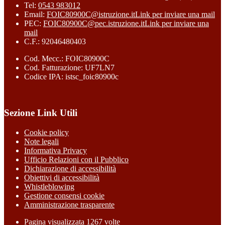
Tel:
0543 983012
Email:
FOIC80900C@istruzione.it
Link per inviare una mail
PEC:
FOIC80900C@pec.istruzione.it
Link per inviare una
mail
C.F.: 92046480403
Cod. Mecc.: FOIC80900C
Cod. Fatturazione: UF7LN7
Codice IPA: istsc_foic80900c
Sezione Link Utili
Cookie policy
Note legali
Informativa Privacy
Ufficio Relazioni con il Pubblico
Dichiarazione di accessibilità
Obiettivi di accessibilità
Whistleblowing
Gestione consensi cookie
Amministrazione trasparente
Pagina visualizzata
1267
volte