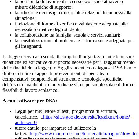
la possibilità di favorire il successo scolastico attraverso
misure didattiche di supporto;
la riduzione dei disagi emozionali e relazionali connessi alla
situazione;
l’adozione di forme di verifica e valutazione adeguate alle
necessità formative degli studenti;
la collaborazione tra famiglia, scuola e servizi sanitari;
la sensibilizzazione al problema e la formazione adeguata per
gli insegnanti.
La legge riserva alla scuola il compito di organizzare tutte le misure
didattiche ed educative di supporto necessarie per il raggiungimento
delle finalità della legge (art.5); gli studenti con diagnosi DSA hanno
diritto di fruire di appositi provvedimenti dispensativi e
compensativi, comprendenti strumenti e tecnologie specifiche,
dell’uso di una didattica individualizzata e personalizzata e di forme
flessibili di lavoro scolastico.
Alcuni software per DSA:
Leggi per me: lettore di testi, programma di scrittura,
calcolatrice, ...
https://sites.google.com/site/leggixme/home?
authuser=0
tutore dattilo: per imparare ad utilizzare la
tastiera
http://www.maurorossi.net/tutoredattilo/pagine/downlo