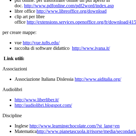
pdf online: per trasformare online un pdf aperto in
doc.
http://www.pdfonline.com/pdf2word/index.asp
libre office
http://www.libreoffice.org/download
clip art per libre
office
http://extensions.services.openoffice.org/fr/download/41
per creare mappe:
vue
http://vue.tufts.edu/
raccolta di software didattico
http://www.ivana.it/
Link utili:
Associazioni
Associazione Italiana Dislessia
http://www.aiditalia.org/
Audiolibri
http://www.liberliber.it/
http://audiolibri.blogspot.com/
Discipline
Inglese
http://www.learningchocolate.com/?st_lang=en
Matematica
http://www.pianetascuola.it/risorse/media/secondar