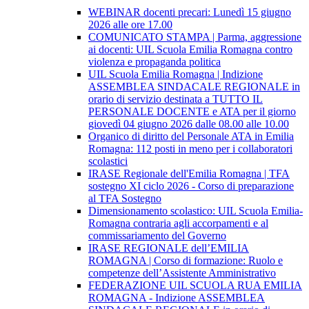
WEBINAR docenti precari: Lunedì 15 giugno
2026 alle ore 17.00
COMUNICATO STAMPA | Parma, aggressione
ai docenti: UIL Scuola Emilia Romagna contro
violenza e propaganda politica
UIL Scuola Emilia Romagna | Indizione
ASSEMBLEA SINDACALE REGIONALE in
orario di servizio destinata a TUTTO IL
PERSONALE DOCENTE e ATA per il giorno
giovedì 04 giugno 2026 dalle 08.00 alle 10.00
Organico di diritto del Personale ATA in Emilia
Romagna: 112 posti in meno per i collaboratori
scolastici
IRASE Regionale dell'Emilia Romagna | TFA
sostegno XI ciclo 2026 - Corso di preparazione
al TFA Sostegno
Dimensionamento scolastico: UIL Scuola Emilia-
Romagna contraria agli accorpamenti e al
commissariamento del Governo
IRASE REGIONALE dell’EMILIA
ROMAGNA | Corso di formazione: Ruolo e
competenze dell’Assistente Amministrativo
FEDERAZIONE UIL SCUOLA RUA EMILIA
ROMAGNA - Indizione ASSEMBLEA