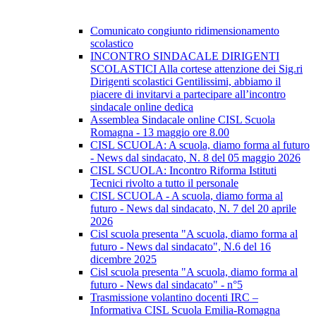
Comunicato congiunto ridimensionamento
scolastico
INCONTRO SINDACALE DIRIGENTI
SCOLASTICI Alla cortese attenzione dei Sig.ri
Dirigenti scolastici Gentilissimi, abbiamo il
piacere di invitarvi a partecipare all’incontro
sindacale online dedica
Assemblea Sindacale online CISL Scuola
Romagna - 13 maggio ore 8.00
CISL SCUOLA: A scuola, diamo forma al futuro
- News dal sindacato, N. 8 del 05 maggio 2026
CISL SCUOLA: Incontro Riforma Istituti
Tecnici rivolto a tutto il personale
CISL SCUOLA - A scuola, diamo forma al
futuro - News dal sindacato, N. 7 del 20 aprile
2026
Cisl scuola presenta "A scuola, diamo forma al
futuro - News dal sindacato", N.6 del 16
dicembre 2025
Cisl scuola presenta "A scuola, diamo forma al
futuro - News dal sindacato" - n°5
Trasmissione volantino docenti IRC –
Informativa CISL Scuola Emilia-Romagna