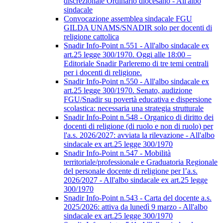
discrezionale Ordinario diocesano - All'albo
sindacale
Convocazione assemblea sindacale FGU
GILDA UNAMS/SNADIR solo per docenti di
religione cattolica
Snadir Info-Point n.551 - All'albo sindacale ex
art.25 legge 300/1970. Oggi alle 18:00 –
Editoriale Snadir Parleremo di tre temi centrali
per i docenti di religione.
Snadir Info-Point n.550 - All'albo sindacale ex
art.25 legge 300/1970. Senato, audizione
FGU/Snadir su povertà educativa e dispersione
scolastica: necessaria una strategia strutturale
Snadir Info-Point n.548 - Organico di diritto dei
docenti di religione (di ruolo e non di ruolo) per
l'a.s. 2026/2027: avviata la rilevazione - All'albo
sindacale ex art.25 legge 300/1970
Snadir Info-Point n.547 - Mobilità
territoriale/professionale e Graduatoria Regionale
del personale docente di religione per l’a.s.
2026/2027 - All'albo sindacale ex art.25 legge
300/1970
Snadir Info-Point n.543 - Carta del docente a.s.
2025/2026: attiva da lunedì 9 marzo - All'albo
sindacale ex art.25 legge 300/1970