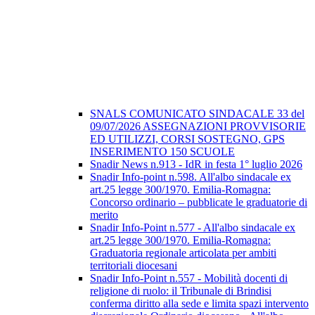
SNALS COMUNICATO SINDACALE 33 del
09/07/2026 ASSEGNAZIONI PROVVISORIE
ED UTILIZZI, CORSI SOSTEGNO, GPS
INSERIMENTO 150 SCUOLE
Snadir News n.913 - IdR in festa 1° luglio 2026
Snadir Info-point n.598. All'albo sindacale ex
art.25 legge 300/1970. Emilia-Romagna:
Concorso ordinario – pubblicate le graduatorie di
merito
Snadir Info-Point n.577 - All'albo sindacale ex
art.25 legge 300/1970. Emilia-Romagna:
Graduatoria regionale articolata per ambiti
territoriali diocesani
Snadir Info-Point n.557 - Mobilità docenti di
religione di ruolo: il Tribunale di Brindisi
conferma diritto alla sede e limita spazi intervento