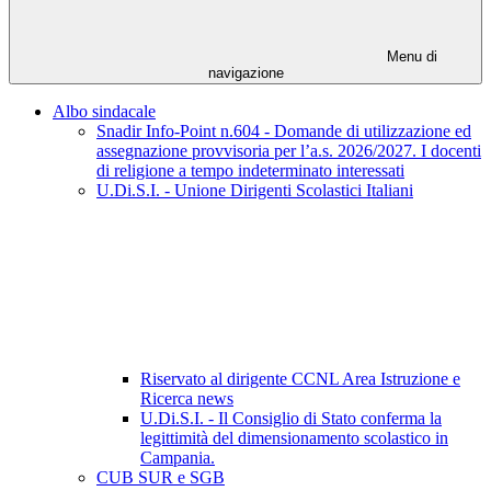
Menu di
navigazione
Albo sindacale
Snadir Info-Point n.604 - Domande di utilizzazione ed
assegnazione provvisoria per l’a.s. 2026/2027. I docenti
di religione a tempo indeterminato interessati
U.Di.S.I. - Unione Dirigenti Scolastici Italiani
Riservato al dirigente CCNL Area Istruzione e
Ricerca news
U.Di.S.I. - Il Consiglio di Stato conferma la
legittimità del dimensionamento scolastico in
Campania.
CUB SUR e SGB