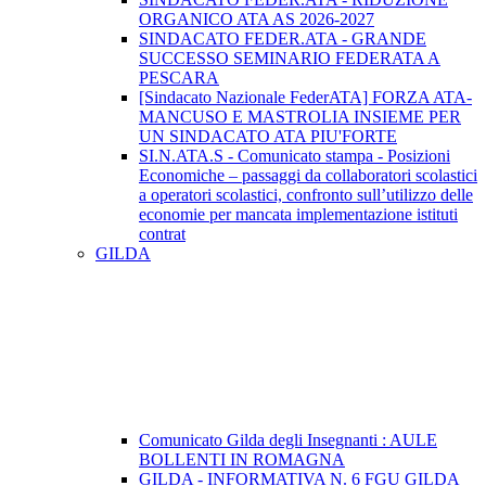
ORGANICO ATA AS 2026-2027
SINDACATO FEDER.ATA - GRANDE
SUCCESSO SEMINARIO FEDERATA A
PESCARA
[Sindacato Nazionale FederATA] FORZA ATA-
MANCUSO E MASTROLIA INSIEME PER
UN SINDACATO ATA PIU'FORTE
SI.N.ATA.S - Comunicato stampa - Posizioni
Economiche – passaggi da collaboratori scolastici
a operatori scolastici, confronto sull’utilizzo delle
economie per mancata implementazione istituti
contrat
GILDA
Comunicato Gilda degli Insegnanti : AULE
BOLLENTI IN ROMAGNA
GILDA - INFORMATIVA N. 6 FGU GILDA