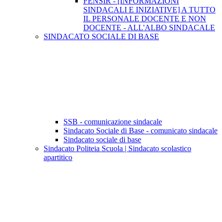
FENSIR - [INFORMAZIONI
SINDACALI E INIZIATIVE] A TUTTO
IL PERSONALE DOCENTE E NON
DOCENTE - ALL'ALBO SINDACALE
SINDACATO SOCIALE DI BASE
SSB - comunicazione sindacale
Sindacato Sociale di Base - comunicato sindacale
Sindacato sociale di base
Sindacato Politeia Scuola | Sindacato scolastico
apartitico