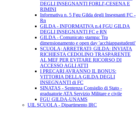
DEGLI INSEGNANTI FORLI'-CESENA E
RIMINI
Informativa n. 5 Fgu Gilda degli Insegnanti FC -
Rn
GILDA - INFORMATIVA n.4 FGU GILDA
DEGLI INSEGNANTI FC e RN
GILDA - Comunicato stampa: Tra
dimensionamento e open day 'acchiappastudenti'
SCUOLA; ARRETRATI; GILDA: INVIATA
RICHIESTA CEDOLINO TRASPARENTE
AL MEF PER EVITARE RICORSO DI
ACCESSO AGLI ATTI
I PRECARI AVRANNO IL BONUS:
VITTORIA DELLA GILDA DEGLI
INSEGNANTI di FC
SINATAS - Sentenza Consiglio di Stato -
graduatorie ATA Servizio Militare e civile
FGU GILDA-UNAMS
UIL SCUOLA - Dipartimento IRC