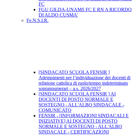
FC
FGU GILDA-UNAMS FC E RN A RICORDO
DI ALDO CUSMA'
Fe.N.S.I.R.
[SINDACATO SCUOLA FENSIR ]
Adempimenti per l’individuazione dei docenti di
religione cattolica di ruolo/tempo indeterminato
soprannumerari – a.s. 2026/2027
[SINDACATO SCUOLA FENSIR ] AI
DOCENTI DI POSTO NORMALE E
SOSTEGNO - ALL'ALBO SINDACALE -
COMUNICATO
FENSIR - [INFORMAZIONI SINDACALI E
INIZIATIVE] AI DOCENTI DI POSTO
NORMALE E SOSTEGNO - ALL'ALBO
SINDACALE - CERTIFICAZIONI