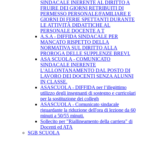
SINDACALE INERENTE AL DIRITTO A
FRUIRE DEI GIORNI RETRIBUITI DI
PERMESSO PERSONALE/FAMILIARE E
GIORNI DI FERIE SPETTANTI DURANTE
LE ATTIVITÀ DIDATTICHE AL
PERSONALE DOCENTE A T
A.S.A - DIFFIDA SINDACALE PER
MANCATO RISPETTO DELLA
NORMATIVA SUL DIRITTO ALLA
PROROGA DELLE SUPPLENZE BREVI.
ASA SCUOLA - COMUNICATO
SINDACALE INERENTE
L'ALLONTANAMENTO DAL POSTO DI
LAVORO DEI DOCENTI SENZA ALUNNI
IN CLASSE.
ASASCUOLA - DIFFIDA per l’illegittimo
utilizzo degli insegnanti di sostegno e curricolari
per la sostituzione dei collegh
ASASCUOLA - Comunicato sindacale
riguardante la riduzione dell'ora di lezione da 60
minuti a 50/55 minuti.
Sollecito per "Riallineamento della carriera" di
Docenti ed ATA
SGB SCUOLA