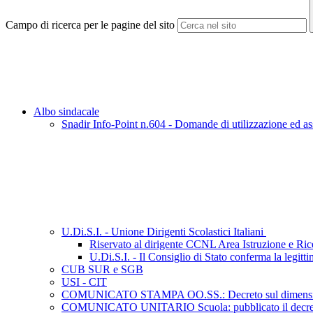
Campo di ricerca per le pagine del sito
Albo sindacale
Snadir Info-Point n.604 - Domande di utilizzazione ed ass
U.Di.S.I. - Unione Dirigenti Scolastici Italiani
Riservato al dirigente CCNL Area Istruzione e Ri
U.Di.S.I. - Il Consiglio di Stato conferma la legit
CUB SUR e SGB
USI - CIT
COMUNICATO STAMPA OO.SS.: Decreto sul dimensionamento 
COMUNICATO UNITARIO Scuola: pubblicato il decreto del C