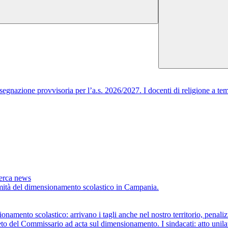
egnazione provvisoria per l’a.s. 2026/2027. I docenti di religione a tem
cerca news
timità del dimensionamento scolastico in Campania.
scolastico: arrivano i tagli anche nel nostro territorio, penalizza
ommissario ad acta sul dimensionamento. I sindacati: atto unilaterale 