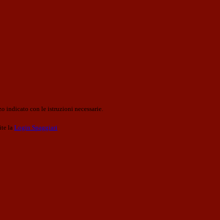
o indicato con le istruzioni necessarie.
ite la
Login Spaggiari