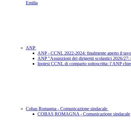
Emilia
ANP
ANP - CCNL 2022-2024: finalmente aperto il tavo
ANP "Assunzioni dei dirigenti scolastici 2026/27: ri
Ipotesi CCNL di comparto sottoscritta: l’ANP chied
Cobas Romagna - Comunicazione sindacale
COBAS ROMAGNA - Comunicazione sindacale