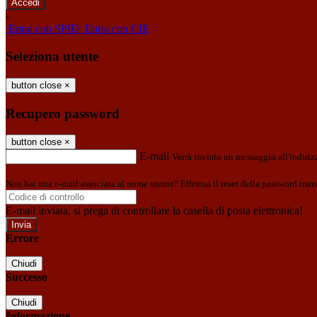
-
Entra con SPID
Entra con CIE
Seleziona utente
button close
×
Recupero password
button close
×
E-mail
Verrà inviato un messaggio all'indirizz
Non hai una e-mail associata al nome utente? Effettua il reset della password tram
E-mail inviata, si prega di controllare la casella di posta elettronica!
Errore
Chiudi
Successo
Chiudi
Informazione