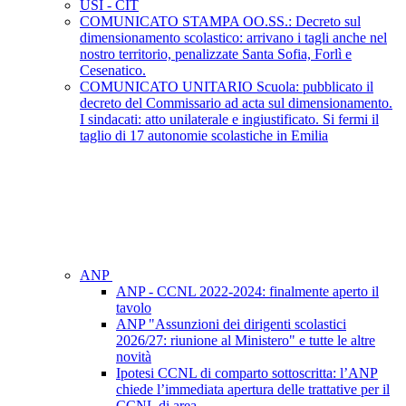
USI - CIT
COMUNICATO STAMPA OO.SS.: Decreto sul
dimensionamento scolastico: arrivano i tagli anche nel
nostro territorio, penalizzate Santa Sofia, Forlì e
Cesenatico.
COMUNICATO UNITARIO Scuola: pubblicato il
decreto del Commissario ad acta sul dimensionamento.
I sindacati: atto unilaterale e ingiustificato. Si fermi il
taglio di 17 autonomie scolastiche in Emilia
ANP
ANP - CCNL 2022-2024: finalmente aperto il
tavolo
ANP "Assunzioni dei dirigenti scolastici
2026/27: riunione al Ministero" e tutte le altre
novità
Ipotesi CCNL di comparto sottoscritta: l’ANP
chiede l’immediata apertura delle trattative per il
CCNL di area