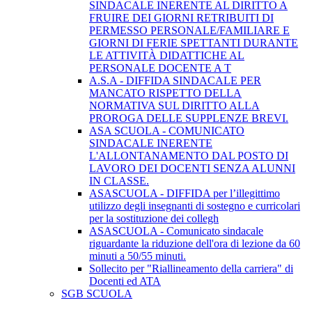
SINDACALE INERENTE AL DIRITTO A
FRUIRE DEI GIORNI RETRIBUITI DI
PERMESSO PERSONALE/FAMILIARE E
GIORNI DI FERIE SPETTANTI DURANTE
LE ATTIVITÀ DIDATTICHE AL
PERSONALE DOCENTE A T
A.S.A - DIFFIDA SINDACALE PER
MANCATO RISPETTO DELLA
NORMATIVA SUL DIRITTO ALLA
PROROGA DELLE SUPPLENZE BREVI.
ASA SCUOLA - COMUNICATO
SINDACALE INERENTE
L'ALLONTANAMENTO DAL POSTO DI
LAVORO DEI DOCENTI SENZA ALUNNI
IN CLASSE.
ASASCUOLA - DIFFIDA per l’illegittimo
utilizzo degli insegnanti di sostegno e curricolari
per la sostituzione dei collegh
ASASCUOLA - Comunicato sindacale
riguardante la riduzione dell'ora di lezione da 60
minuti a 50/55 minuti.
Sollecito per "Riallineamento della carriera" di
Docenti ed ATA
SGB SCUOLA