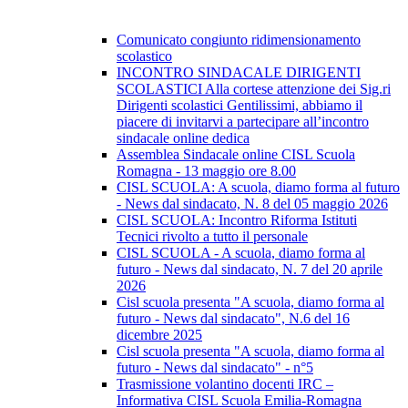
Comunicato congiunto ridimensionamento
scolastico
INCONTRO SINDACALE DIRIGENTI
SCOLASTICI Alla cortese attenzione dei Sig.ri
Dirigenti scolastici Gentilissimi, abbiamo il
piacere di invitarvi a partecipare all’incontro
sindacale online dedica
Assemblea Sindacale online CISL Scuola
Romagna - 13 maggio ore 8.00
CISL SCUOLA: A scuola, diamo forma al futuro
- News dal sindacato, N. 8 del 05 maggio 2026
CISL SCUOLA: Incontro Riforma Istituti
Tecnici rivolto a tutto il personale
CISL SCUOLA - A scuola, diamo forma al
futuro - News dal sindacato, N. 7 del 20 aprile
2026
Cisl scuola presenta "A scuola, diamo forma al
futuro - News dal sindacato", N.6 del 16
dicembre 2025
Cisl scuola presenta "A scuola, diamo forma al
futuro - News dal sindacato" - n°5
Trasmissione volantino docenti IRC –
Informativa CISL Scuola Emilia-Romagna