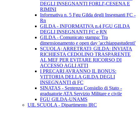
DEGLI INSEGNANTI FORLI'-CESENA E
RIMINI
Informativa n. 5 Fgu Gilda degli Insegnanti FC -
Rn
GILDA - INFORMATIVA n.4 FGU GILDA
DEGLI INSEGNANTI FC e RN
GILDA - Comunicato stampa: Tra
dimensionamento e open day 'acchiappastudenti'
SCUOLA; ARRETRATI; GILDA: INVIATA
RICHIESTA CEDOLINO TRASPARENTE
AL MEF PER EVITARE RICORSO DI
ACCESSO AGLI ATTI
I PRECARI AVRANNO IL BONUS:
VITTORIA DELLA GILDA DEGLI
INSEGNANTI di FC
SINATAS - Sentenza Consiglio di Stato -
graduatorie ATA Servizio Militare e civile
FGU GILDA-UNAMS
UIL SCUOLA - Dipartimento IRC