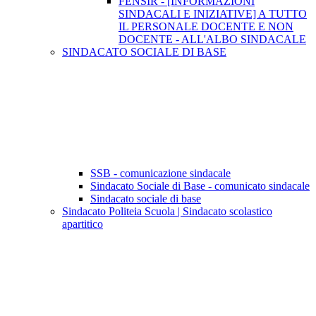
FENSIR - [INFORMAZIONI
SINDACALI E INIZIATIVE] A TUTTO
IL PERSONALE DOCENTE E NON
DOCENTE - ALL'ALBO SINDACALE
SINDACATO SOCIALE DI BASE
SSB - comunicazione sindacale
Sindacato Sociale di Base - comunicato sindacale
Sindacato sociale di base
Sindacato Politeia Scuola | Sindacato scolastico
apartitico