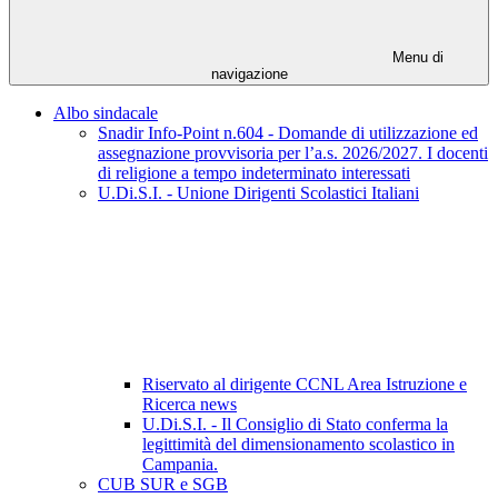
Menu di
navigazione
Albo sindacale
Snadir Info-Point n.604 - Domande di utilizzazione ed
assegnazione provvisoria per l’a.s. 2026/2027. I docenti
di religione a tempo indeterminato interessati
U.Di.S.I. - Unione Dirigenti Scolastici Italiani
Riservato al dirigente CCNL Area Istruzione e
Ricerca news
U.Di.S.I. - Il Consiglio di Stato conferma la
legittimità del dimensionamento scolastico in
Campania.
CUB SUR e SGB