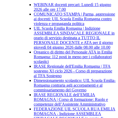
WEBINAR docenti precari: Lunedì 15 giugno
2026 alle ore 17.00
COMUNICATO STAMPA | Parma, aggressione
ai docenti: UIL Scuola Emilia Romagna contro
violenza e propaganda politica
UIL Scuola Emilia Romagna | Indizione
ASSEMBLEA SINDACALE REGIONALE in
orario di servizio destinata a TUTTO IL
PERSONALE DOCENTE e ATA per il giorno
giovedì 04 giugno 2026 dalle 08.00 alle 10.00
Organico di diritto del Personale ATA in Emilia
Romagna: 112 posti in meno per i collaboratori
scolastici
IRASE Regionale dell'Emilia Romagna | TFA
sostegno XI ciclo 2026 - Corso di preparazione
al TFA Sostegno
Dimensionamento scolastico: UIL Scuola Emilia-
Romagna contraria agli accorpamenti e al
commissariamento del Governo
IRASE REGIONALE dell’EMILIA
ROMAGNA | Corso di formazione: Ruolo e
competenze dell’Assistente Amministrativo
FEDERAZIONE UIL SCUOLA RUA EMILIA
ROMAGNA - Indizione ASSEMBLEA