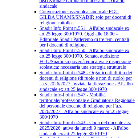
discrezionale Ordinario diocesano - All'albo
sindacale
Convocazione assemblea sindacale FGU
GILDA UNAMS/SNADIR solo per docenti di
religione cattolica
Snadir Info-Point n.551 - All'albo sindacale ex
art.25 legge 300/1970. Oggi alle 18:00 –
Editoriale Snadir Parleremo di tre temi centrali
per i docenti di religione.
Snadir Info-Point n.550 - All'albo sindacale ex
art.25 legge 300/1970. Senato, audizione
FGU/Snadir su povertà educativa e dispersione
scolastica: necessaria una strategia strutturale
Snadir Info-Point n.548 - Organico di diritto dei
docenti di religione (di ruolo e non di ruolo) per
l'a.s. 2026/2027: avviata la rilevazione - All'albo
sindacale ex art.25 legge 300/1970
Snadir Info-Point n.547 - Mobilità
territoriale/professionale e Graduatoria Regionale
del personale docente di religione per l’a.s.
2026/2027 - All'albo sindacale ex art.25 legge
300/1970
Snadir Info-Point n.543 - Carta del docente a.s.
2025/2026: attiva da lunedì 9 marzo - All'albo
sindacale ex art.25 legge 300/1970