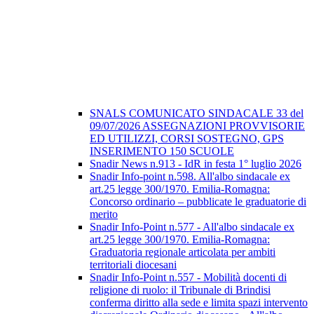
SNALS COMUNICATO SINDACALE 33 del
09/07/2026 ASSEGNAZIONI PROVVISORIE
ED UTILIZZI, CORSI SOSTEGNO, GPS
INSERIMENTO 150 SCUOLE
Snadir News n.913 - IdR in festa 1° luglio 2026
Snadir Info-point n.598. All'albo sindacale ex
art.25 legge 300/1970. Emilia-Romagna:
Concorso ordinario – pubblicate le graduatorie di
merito
Snadir Info-Point n.577 - All'albo sindacale ex
art.25 legge 300/1970. Emilia-Romagna:
Graduatoria regionale articolata per ambiti
territoriali diocesani
Snadir Info-Point n.557 - Mobilità docenti di
religione di ruolo: il Tribunale di Brindisi
conferma diritto alla sede e limita spazi intervento