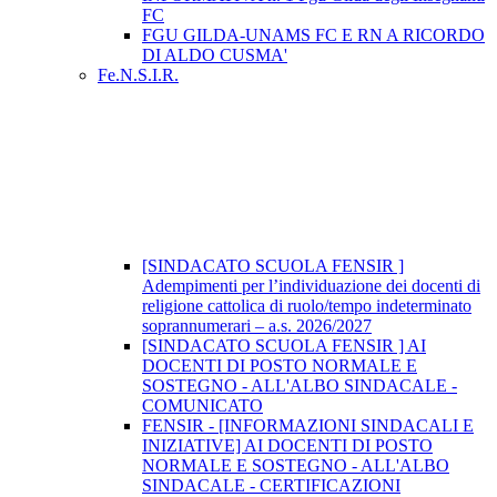
FC
FGU GILDA-UNAMS FC E RN A RICORDO
DI ALDO CUSMA'
Fe.N.S.I.R.
[SINDACATO SCUOLA FENSIR ]
Adempimenti per l’individuazione dei docenti di
religione cattolica di ruolo/tempo indeterminato
soprannumerari – a.s. 2026/2027
[SINDACATO SCUOLA FENSIR ] AI
DOCENTI DI POSTO NORMALE E
SOSTEGNO - ALL'ALBO SINDACALE -
COMUNICATO
FENSIR - [INFORMAZIONI SINDACALI E
INIZIATIVE] AI DOCENTI DI POSTO
NORMALE E SOSTEGNO - ALL'ALBO
SINDACALE - CERTIFICAZIONI