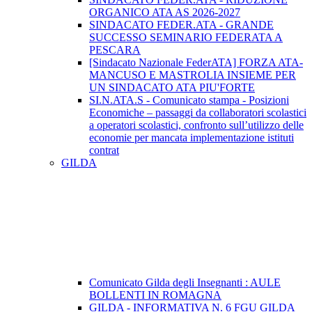
ORGANICO ATA AS 2026-2027
SINDACATO FEDER.ATA - GRANDE
SUCCESSO SEMINARIO FEDERATA A
PESCARA
[Sindacato Nazionale FederATA] FORZA ATA-
MANCUSO E MASTROLIA INSIEME PER
UN SINDACATO ATA PIU'FORTE
SI.N.ATA.S - Comunicato stampa - Posizioni
Economiche – passaggi da collaboratori scolastici
a operatori scolastici, confronto sull’utilizzo delle
economie per mancata implementazione istituti
contrat
GILDA
Comunicato Gilda degli Insegnanti : AULE
BOLLENTI IN ROMAGNA
GILDA - INFORMATIVA N. 6 FGU GILDA