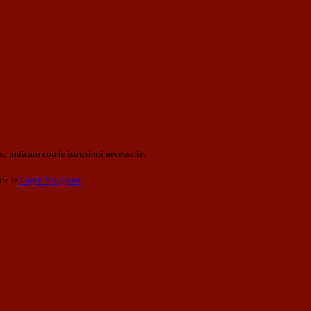
o indicato con le istruzioni necessarie.
ite la
Login Spaggiari