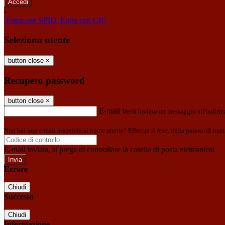
-
Entra con SPID
Entra con CIE
Seleziona utente
button close
×
Recupero password
button close
×
E-mail
Verrà inviato un messaggio all'indirizz
Non hai una e-mail associata al nome utente? Effettua il reset della password tram
E-mail inviata, si prega di controllare la casella di posta elettronica!
Errore
Chiudi
Successo
Chiudi
Informazione