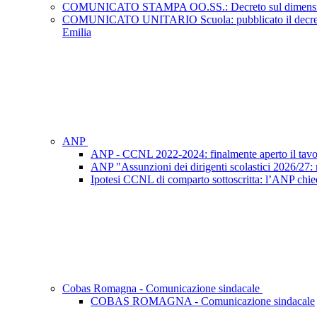
COMUNICATO STAMPA OO.SS.: Decreto sul dimensionamento 
COMUNICATO UNITARIO Scuola: pubblicato il decreto del C
Emilia
ANP
ANP - CCNL 2022-2024: finalmente aperto il tavo
ANP "Assunzioni dei dirigenti scolastici 2026/27: ri
Ipotesi CCNL di comparto sottoscritta: l’ANP chied
Cobas Romagna - Comunicazione sindacale
COBAS ROMAGNA - Comunicazione sindacale