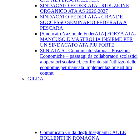
SINDACATO FEDER.ATA - RIDUZIONE
ORGANICO ATA AS 2026-2027
SINDACATO FEDER.ATA - GRANDE
SUCCESSO SEMINARIO FEDERATA A
PESCARA
[Sindacato Nazionale FederATA] FORZA ATA-
MANCUSO E MASTROLIA INSIEME PER
UN SINDACATO ATA PIU'FORTE
SI.N.ATA.S - Comunicato stampa - Posizioni
Economiche – passaggi da collaboratori scolastici
a operatori scolastici, confronto sull’utilizzo delle
economie per mancata implementazione istituti
contrat
GILDA
Comunicato Gilda degli Insegnanti : AULE
BOLLENTI IN ROMAGNA