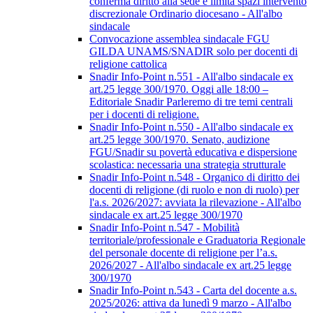
conferma diritto alla sede e limita spazi intervento
discrezionale Ordinario diocesano - All'albo
sindacale
Convocazione assemblea sindacale FGU
GILDA UNAMS/SNADIR solo per docenti di
religione cattolica
Snadir Info-Point n.551 - All'albo sindacale ex
art.25 legge 300/1970. Oggi alle 18:00 –
Editoriale Snadir Parleremo di tre temi centrali
per i docenti di religione.
Snadir Info-Point n.550 - All'albo sindacale ex
art.25 legge 300/1970. Senato, audizione
FGU/Snadir su povertà educativa e dispersione
scolastica: necessaria una strategia strutturale
Snadir Info-Point n.548 - Organico di diritto dei
docenti di religione (di ruolo e non di ruolo) per
l'a.s. 2026/2027: avviata la rilevazione - All'albo
sindacale ex art.25 legge 300/1970
Snadir Info-Point n.547 - Mobilità
territoriale/professionale e Graduatoria Regionale
del personale docente di religione per l’a.s.
2026/2027 - All'albo sindacale ex art.25 legge
300/1970
Snadir Info-Point n.543 - Carta del docente a.s.
2025/2026: attiva da lunedì 9 marzo - All'albo