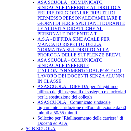
ASA SCUOLA - COMUNICATO
SINDACALE INERENTE AL DIRITTO A
FRUIRE DEI GIORNI RETRIBUITI DI
PERMESSO PERSONALE/FAMILIARE E
GIORNI DI FERIE SPETTANTI DURANTE
LE ATTIVITÀ DIDATTICHE AL
PERSONALE DOCENTE A T
A.S.A - DIFFIDA SINDACALE PER
MANCATO RISPETTO DELLA
NORMATIVA SUL DIRITTO ALLA
PROROGA DELLE SUPPLENZE BREVI.
ASA SCUOLA - COMUNICATO
SINDACALE INERENTE
L'ALLONTANAMENTO DAL POSTO DI
LAVORO DEI DOCENTI SENZA ALUNNI
IN CLASSE.
ASASCUOLA - DIFFIDA per l’illegittimo
utilizzo degli insegnanti di sostegno e curricolari
per la sostituzione dei collegh
ASASCUOLA - Comunicato sindacale
riguardante la riduzione dell'ora di lezione da 60
minuti a 50/55 minuti.
Sollecito per "Riallineamento della carriera" di
Docenti ed ATA
SGB SCUOLA