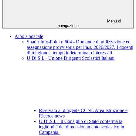
Menu di
navigazione
Albo sindacale
Snadir Info-Point n.604 - Domande di utilizzazione ed
assegnazione provvisoria per l’a.s. 2026/2027. I docenti
di religione a tempo indeterminato interessati
U.Di.S.I. - Unione Dirigenti Scolastici Italiani
Riservato al dirigente CCNL Area Istruzione e
Ricerca news
U.Di.S.I. - Il Consiglio di Stato conferma la
legittimità del dimensionamento scolastico in
Campania.