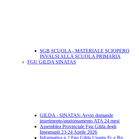
SGB SCUOLA - MATERIALE SCIOPERO
INVALSI ALLA SCUOLA PRIMARIA
FGU GILDA SINATAS
GILDA - SINATAS: Avvio domande
inserimento/aggiornamento ATA 24 mesi
Assemblea Provinciale Fgu Gilda degli
Insegnanti 23-24 Aprile 2026
Informativa n.2 Fgu Gilda Unams Fc e Rn