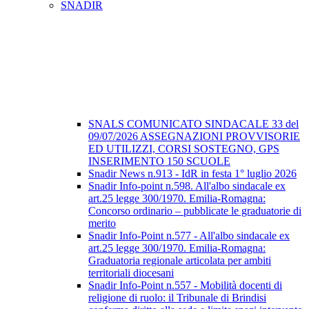
SNADIR
SNALS COMUNICATO SINDACALE 33 del
09/07/2026 ASSEGNAZIONI PROVVISORIE
ED UTILIZZI, CORSI SOSTEGNO, GPS
INSERIMENTO 150 SCUOLE
Snadir News n.913 - IdR in festa 1° luglio 2026
Snadir Info-point n.598. All'albo sindacale ex
art.25 legge 300/1970. Emilia-Romagna:
Concorso ordinario – pubblicate le graduatorie di
merito
Snadir Info-Point n.577 - All'albo sindacale ex
art.25 legge 300/1970. Emilia-Romagna:
Graduatoria regionale articolata per ambiti
territoriali diocesani
Snadir Info-Point n.557 - Mobilità docenti di
religione di ruolo: il Tribunale di Brindisi