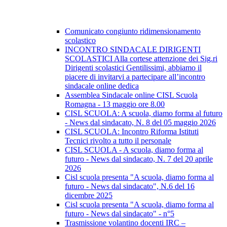
Comunicato congiunto ridimensionamento
scolastico
INCONTRO SINDACALE DIRIGENTI
SCOLASTICI Alla cortese attenzione dei Sig.ri
Dirigenti scolastici Gentilissimi, abbiamo il
piacere di invitarvi a partecipare all’incontro
sindacale online dedica
Assemblea Sindacale online CISL Scuola
Romagna - 13 maggio ore 8.00
CISL SCUOLA: A scuola, diamo forma al futuro
- News dal sindacato, N. 8 del 05 maggio 2026
CISL SCUOLA: Incontro Riforma Istituti
Tecnici rivolto a tutto il personale
CISL SCUOLA - A scuola, diamo forma al
futuro - News dal sindacato, N. 7 del 20 aprile
2026
Cisl scuola presenta "A scuola, diamo forma al
futuro - News dal sindacato", N.6 del 16
dicembre 2025
Cisl scuola presenta "A scuola, diamo forma al
futuro - News dal sindacato" - n°5
Trasmissione volantino docenti IRC –