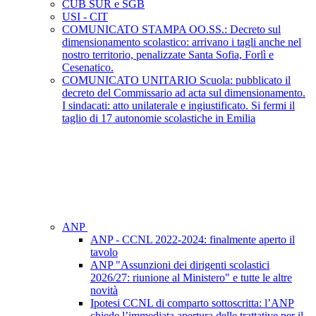
CUB SUR e SGB
USI - CIT
COMUNICATO STAMPA OO.SS.: Decreto sul
dimensionamento scolastico: arrivano i tagli anche nel
nostro territorio, penalizzate Santa Sofia, Forlì e
Cesenatico.
COMUNICATO UNITARIO Scuola: pubblicato il
decreto del Commissario ad acta sul dimensionamento.
I sindacati: atto unilaterale e ingiustificato. Si fermi il
taglio di 17 autonomie scolastiche in Emilia
ANP
ANP - CCNL 2022-2024: finalmente aperto il
tavolo
ANP "Assunzioni dei dirigenti scolastici
2026/27: riunione al Ministero" e tutte le altre
novità
Ipotesi CCNL di comparto sottoscritta: l’ANP
chiede l’immediata apertura delle trattative per il