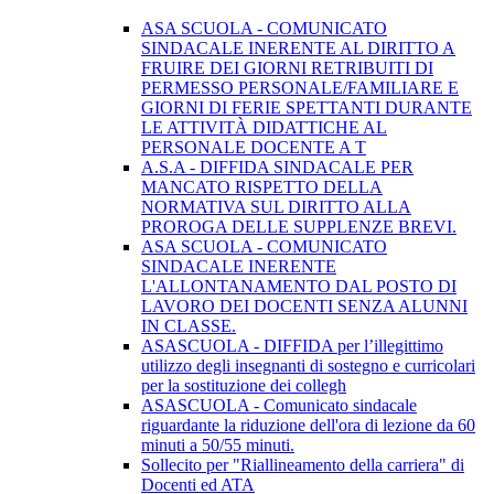
ASA SCUOLA - COMUNICATO
SINDACALE INERENTE AL DIRITTO A
FRUIRE DEI GIORNI RETRIBUITI DI
PERMESSO PERSONALE/FAMILIARE E
GIORNI DI FERIE SPETTANTI DURANTE
LE ATTIVITÀ DIDATTICHE AL
PERSONALE DOCENTE A T
A.S.A - DIFFIDA SINDACALE PER
MANCATO RISPETTO DELLA
NORMATIVA SUL DIRITTO ALLA
PROROGA DELLE SUPPLENZE BREVI.
ASA SCUOLA - COMUNICATO
SINDACALE INERENTE
L'ALLONTANAMENTO DAL POSTO DI
LAVORO DEI DOCENTI SENZA ALUNNI
IN CLASSE.
ASASCUOLA - DIFFIDA per l’illegittimo
utilizzo degli insegnanti di sostegno e curricolari
per la sostituzione dei collegh
ASASCUOLA - Comunicato sindacale
riguardante la riduzione dell'ora di lezione da 60
minuti a 50/55 minuti.
Sollecito per "Riallineamento della carriera" di
Docenti ed ATA