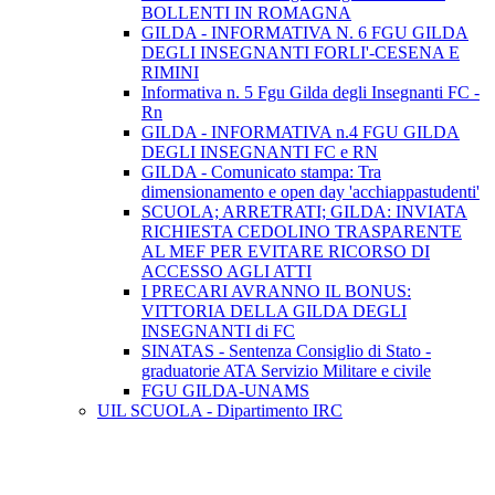
BOLLENTI IN ROMAGNA
GILDA - INFORMATIVA N. 6 FGU GILDA
DEGLI INSEGNANTI FORLI'-CESENA E
RIMINI
Informativa n. 5 Fgu Gilda degli Insegnanti FC -
Rn
GILDA - INFORMATIVA n.4 FGU GILDA
DEGLI INSEGNANTI FC e RN
GILDA - Comunicato stampa: Tra
dimensionamento e open day 'acchiappastudenti'
SCUOLA; ARRETRATI; GILDA: INVIATA
RICHIESTA CEDOLINO TRASPARENTE
AL MEF PER EVITARE RICORSO DI
ACCESSO AGLI ATTI
I PRECARI AVRANNO IL BONUS:
VITTORIA DELLA GILDA DEGLI
INSEGNANTI di FC
SINATAS - Sentenza Consiglio di Stato -
graduatorie ATA Servizio Militare e civile
FGU GILDA-UNAMS
UIL SCUOLA - Dipartimento IRC