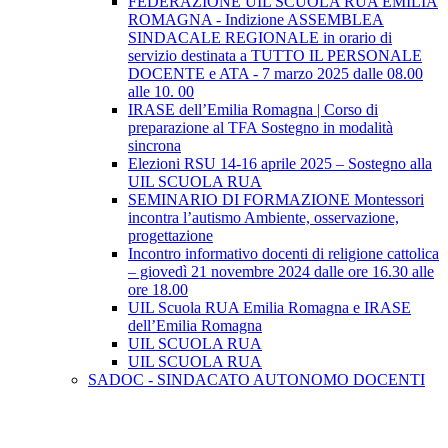
FEDERAZIONE UIL SCUOLA RUA EMILIA
ROMAGNA - Indizione ASSEMBLEA
SINDACALE REGIONALE in orario di
servizio destinata a TUTTO IL PERSONALE
DOCENTE e ATA - 7 marzo 2025 dalle 08.00
alle 10. 00
IRASE dell’Emilia Romagna | Corso di
preparazione al TFA Sostegno in modalità
sincrona
Elezioni RSU 14-16 aprile 2025 – Sostegno alla
UIL SCUOLA RUA
SEMINARIO DI FORMAZIONE Montessori
incontra l’autismo Ambiente, osservazione,
progettazione
Incontro informativo docenti di religione cattolica
– giovedì 21 novembre 2024 dalle ore 16.30 alle
ore 18.00
UIL Scuola RUA Emilia Romagna e IRASE
dell’Emilia Romagna
UIL SCUOLA RUA
UIL SCUOLA RUA
SADOC - SINDACATO AUTONOMO DOCENTI