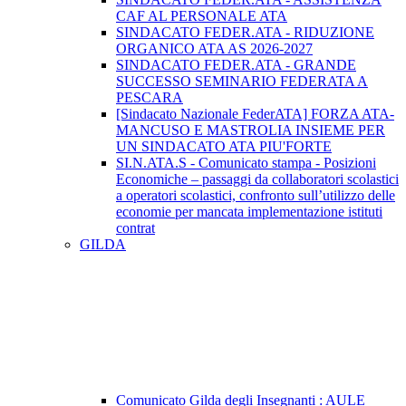
CAF AL PERSONALE ATA
SINDACATO FEDER.ATA - RIDUZIONE
ORGANICO ATA AS 2026-2027
SINDACATO FEDER.ATA - GRANDE
SUCCESSO SEMINARIO FEDERATA A
PESCARA
[Sindacato Nazionale FederATA] FORZA ATA-
MANCUSO E MASTROLIA INSIEME PER
UN SINDACATO ATA PIU'FORTE
SI.N.ATA.S - Comunicato stampa - Posizioni
Economiche – passaggi da collaboratori scolastici
a operatori scolastici, confronto sull’utilizzo delle
economie per mancata implementazione istituti
contrat
GILDA
Comunicato Gilda degli Insegnanti : AULE