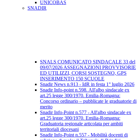
UNICOBAS
SNADIR
SNALS COMUNICATO SINDACALE 33 del
09/07/2026 ASSEGNAZIONI PROVVISORIE
ED UTILIZZI, CORSI SOSTEGNO, GPS
INSERIMENTO 150 SCUOLE
Snadir News n.913 - IdR in festa 1° luglio 2026
Snadir Info-point n.598. All'albo sindacale ex
art.25 legge 300/1970. Emilia-Romagna:
Concorso ordinario – pubblicate le graduatorie di
merito
Snadir Info-Point n.577 - All'albo sindacale ex
art.25 legge 300/1970. Emilia-Romagna:
Graduatoria regionale articolata per ambiti
territoriali diocesani
Snadir Info-Point n.557 - Mobilità docenti di