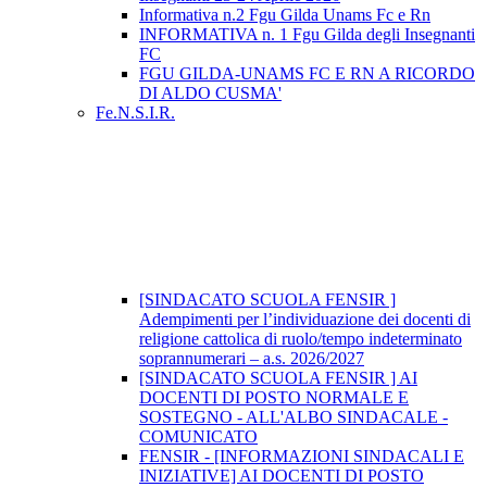
Informativa n.2 Fgu Gilda Unams Fc e Rn
INFORMATIVA n. 1 Fgu Gilda degli Insegnanti
FC
FGU GILDA-UNAMS FC E RN A RICORDO
DI ALDO CUSMA'
Fe.N.S.I.R.
[SINDACATO SCUOLA FENSIR ]
Adempimenti per l’individuazione dei docenti di
religione cattolica di ruolo/tempo indeterminato
soprannumerari – a.s. 2026/2027
[SINDACATO SCUOLA FENSIR ] AI
DOCENTI DI POSTO NORMALE E
SOSTEGNO - ALL'ALBO SINDACALE -
COMUNICATO
FENSIR - [INFORMAZIONI SINDACALI E
INIZIATIVE] AI DOCENTI DI POSTO