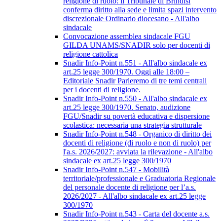
religione di ruolo: il Tribunale di Brindisi
conferma diritto alla sede e limita spazi intervento
discrezionale Ordinario diocesano - All'albo
sindacale
Convocazione assemblea sindacale FGU
GILDA UNAMS/SNADIR solo per docenti di
religione cattolica
Snadir Info-Point n.551 - All'albo sindacale ex
art.25 legge 300/1970. Oggi alle 18:00 –
Editoriale Snadir Parleremo di tre temi centrali
per i docenti di religione.
Snadir Info-Point n.550 - All'albo sindacale ex
art.25 legge 300/1970. Senato, audizione
FGU/Snadir su povertà educativa e dispersione
scolastica: necessaria una strategia strutturale
Snadir Info-Point n.548 - Organico di diritto dei
docenti di religione (di ruolo e non di ruolo) per
l'a.s. 2026/2027: avviata la rilevazione - All'albo
sindacale ex art.25 legge 300/1970
Snadir Info-Point n.547 - Mobilità
territoriale/professionale e Graduatoria Regionale
del personale docente di religione per l’a.s.
2026/2027 - All'albo sindacale ex art.25 legge
300/1970
Snadir Info-Point n.543 - Carta del docente a.s.