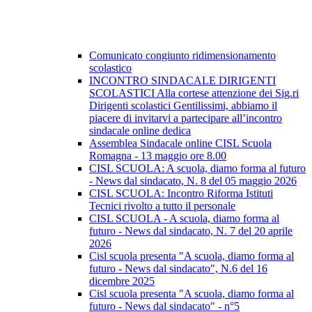
Comunicato congiunto ridimensionamento
scolastico
INCONTRO SINDACALE DIRIGENTI
SCOLASTICI Alla cortese attenzione dei Sig.ri
Dirigenti scolastici Gentilissimi, abbiamo il
piacere di invitarvi a partecipare all’incontro
sindacale online dedica
Assemblea Sindacale online CISL Scuola
Romagna - 13 maggio ore 8.00
CISL SCUOLA: A scuola, diamo forma al futuro
- News dal sindacato, N. 8 del 05 maggio 2026
CISL SCUOLA: Incontro Riforma Istituti
Tecnici rivolto a tutto il personale
CISL SCUOLA - A scuola, diamo forma al
futuro - News dal sindacato, N. 7 del 20 aprile
2026
Cisl scuola presenta "A scuola, diamo forma al
futuro - News dal sindacato", N.6 del 16
dicembre 2025
Cisl scuola presenta "A scuola, diamo forma al
futuro - News dal sindacato" - n°5