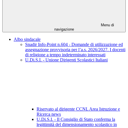
Menu di
navigazione
Albo sindacale
Snadir Info-Point n.604 - Domande di utilizzazione ed
assegnazione provvisoria per l’a.s. 2026/2027. I docenti
di religione a tempo indeterminato interessati
U.Di.S.I. - Unione Dirigenti Scolastici Italiani
Riservato al dirigente CCNL Area Istruzione e
Ricerca news
U.Di.S.I. - Il Consiglio di Stato conferma la
legittimità del dimensionamento scolastico in