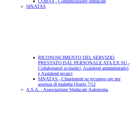
COBAS - Comunicazione sindacale
SINATAS
RICONOSCIMENTO DEL SERVIZIO
PRESTATO DAL PERSONALE ATA EX SU -
Collaboratori scolastici, Assistenti amministrativi
e Assistenti tecnici
SINATAS - Chiarimenti su recupero ore per
assenza di malattia Orario 7/12
A.S.A. - Associazione Sindacale Autonoma