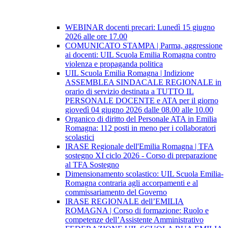
WEBINAR docenti precari: Lunedì 15 giugno
2026 alle ore 17.00
COMUNICATO STAMPA | Parma, aggressione
ai docenti: UIL Scuola Emilia Romagna contro
violenza e propaganda politica
UIL Scuola Emilia Romagna | Indizione
ASSEMBLEA SINDACALE REGIONALE in
orario di servizio destinata a TUTTO IL
PERSONALE DOCENTE e ATA per il giorno
giovedì 04 giugno 2026 dalle 08.00 alle 10.00
Organico di diritto del Personale ATA in Emilia
Romagna: 112 posti in meno per i collaboratori
scolastici
IRASE Regionale dell'Emilia Romagna | TFA
sostegno XI ciclo 2026 - Corso di preparazione
al TFA Sostegno
Dimensionamento scolastico: UIL Scuola Emilia-
Romagna contraria agli accorpamenti e al
commissariamento del Governo
IRASE REGIONALE dell’EMILIA
ROMAGNA | Corso di formazione: Ruolo e
competenze dell’Assistente Amministrativo