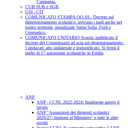
Campania.
CUB SUR e SGB
USI - CIT
COMUNICATO STAMPA OO.SS.: Decreto sul
dimensionamento scolastico: arrivano i tagli anche nel
nostro territorio, penalizzate Santa Sofia, Forlì e
Cesenatico.
COMUNICATO UNITARIO Scuola: pubblicato il
decreto del Commissario ad acta sul dimensionamento.
I sindacati: atto unilaterale e ingiustificato. Si fermi il
taglio di 17 autonomie scolastiche in Emilia
ANP
ANP - CCNL 2022-2024: finalmente aperto il
tavolo
ANP "Assunzioni dei dirigenti scolastici
2026/27: riunione al Ministero" e tutte le altre
novità
Ipotesi CCNL di comparto sottoscritta: l’ANP