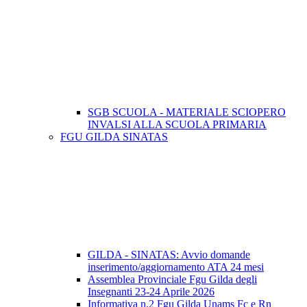
SGB SCUOLA - MATERIALE SCIOPERO
INVALSI ALLA SCUOLA PRIMARIA
FGU GILDA SINATAS
GILDA - SINATAS: Avvio domande
inserimento/aggiornamento ATA 24 mesi
Assemblea Provinciale Fgu Gilda degli
Insegnanti 23-24 Aprile 2026
Informativa n.2 Fgu Gilda Unams Fc e Rn