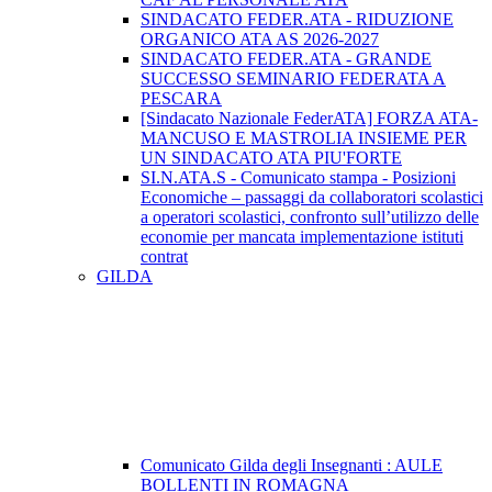
SINDACATO FEDER.ATA - RIDUZIONE
ORGANICO ATA AS 2026-2027
SINDACATO FEDER.ATA - GRANDE
SUCCESSO SEMINARIO FEDERATA A
PESCARA
[Sindacato Nazionale FederATA] FORZA ATA-
MANCUSO E MASTROLIA INSIEME PER
UN SINDACATO ATA PIU'FORTE
SI.N.ATA.S - Comunicato stampa - Posizioni
Economiche – passaggi da collaboratori scolastici
a operatori scolastici, confronto sull’utilizzo delle
economie per mancata implementazione istituti
contrat
GILDA
Comunicato Gilda degli Insegnanti : AULE
BOLLENTI IN ROMAGNA