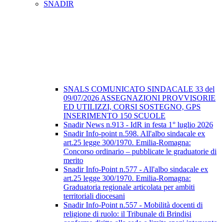
SNADIR
SNALS COMUNICATO SINDACALE 33 del
09/07/2026 ASSEGNAZIONI PROVVISORIE
ED UTILIZZI, CORSI SOSTEGNO, GPS
INSERIMENTO 150 SCUOLE
Snadir News n.913 - IdR in festa 1° luglio 2026
Snadir Info-point n.598. All'albo sindacale ex
art.25 legge 300/1970. Emilia-Romagna:
Concorso ordinario – pubblicate le graduatorie di
merito
Snadir Info-Point n.577 - All'albo sindacale ex
art.25 legge 300/1970. Emilia-Romagna:
Graduatoria regionale articolata per ambiti
territoriali diocesani
Snadir Info-Point n.557 - Mobilità docenti di
religione di ruolo: il Tribunale di Brindisi