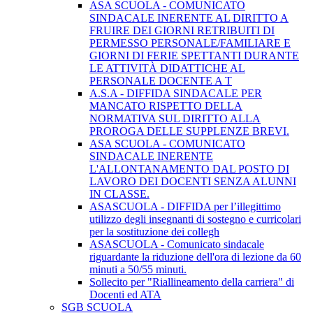
ASA SCUOLA - COMUNICATO
SINDACALE INERENTE AL DIRITTO A
FRUIRE DEI GIORNI RETRIBUITI DI
PERMESSO PERSONALE/FAMILIARE E
GIORNI DI FERIE SPETTANTI DURANTE
LE ATTIVITÀ DIDATTICHE AL
PERSONALE DOCENTE A T
A.S.A - DIFFIDA SINDACALE PER
MANCATO RISPETTO DELLA
NORMATIVA SUL DIRITTO ALLA
PROROGA DELLE SUPPLENZE BREVI.
ASA SCUOLA - COMUNICATO
SINDACALE INERENTE
L'ALLONTANAMENTO DAL POSTO DI
LAVORO DEI DOCENTI SENZA ALUNNI
IN CLASSE.
ASASCUOLA - DIFFIDA per l’illegittimo
utilizzo degli insegnanti di sostegno e curricolari
per la sostituzione dei collegh
ASASCUOLA - Comunicato sindacale
riguardante la riduzione dell'ora di lezione da 60
minuti a 50/55 minuti.
Sollecito per "Riallineamento della carriera" di
Docenti ed ATA
SGB SCUOLA