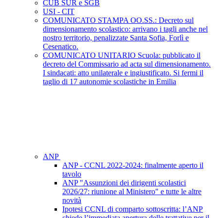
CUB SUR e SGB
USI - CIT
COMUNICATO STAMPA OO.SS.: Decreto sul
dimensionamento scolastico: arrivano i tagli anche nel
nostro territorio, penalizzate Santa Sofia, Forlì e
Cesenatico.
COMUNICATO UNITARIO Scuola: pubblicato il
decreto del Commissario ad acta sul dimensionamento.
I sindacati: atto unilaterale e ingiustificato. Si fermi il
taglio di 17 autonomie scolastiche in Emilia
ANP
ANP - CCNL 2022-2024: finalmente aperto il
tavolo
ANP "Assunzioni dei dirigenti scolastici
2026/27: riunione al Ministero" e tutte le altre
novità
Ipotesi CCNL di comparto sottoscritta: l’ANP
chiede l’immediata apertura delle trattative per il