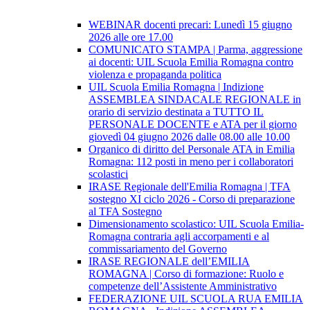
WEBINAR docenti precari: Lunedì 15 giugno
2026 alle ore 17.00
COMUNICATO STAMPA | Parma, aggressione
ai docenti: UIL Scuola Emilia Romagna contro
violenza e propaganda politica
UIL Scuola Emilia Romagna | Indizione
ASSEMBLEA SINDACALE REGIONALE in
orario di servizio destinata a TUTTO IL
PERSONALE DOCENTE e ATA per il giorno
giovedì 04 giugno 2026 dalle 08.00 alle 10.00
Organico di diritto del Personale ATA in Emilia
Romagna: 112 posti in meno per i collaboratori
scolastici
IRASE Regionale dell'Emilia Romagna | TFA
sostegno XI ciclo 2026 - Corso di preparazione
al TFA Sostegno
Dimensionamento scolastico: UIL Scuola Emilia-
Romagna contraria agli accorpamenti e al
commissariamento del Governo
IRASE REGIONALE dell’EMILIA
ROMAGNA | Corso di formazione: Ruolo e
competenze dell’Assistente Amministrativo
FEDERAZIONE UIL SCUOLA RUA EMILIA