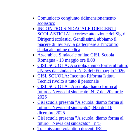
Comunicato congiunto ridimensionamento
scolastico
INCONTRO SINDACALE DIRIGENTI
SCOLASTICI Alla cortese attenzione dei Sig.ri
Dirigenti scolastici Gentilissimi, abbiamo il
piacere di invitarvi a partecipare all’incontro
sindacale online dedica
Assemblea Sindacale online CISL Scuola
Romagna - 13 maggio ore 8.00
CISL SCUOLA: A scuola, diamo forma al futuro
- News dal sindacato, N. 8 del 05 maggio 2026
CISL SCUOLA: Incontro Riforma Istituti
Tecnici rivolto a tutto il personale
CISL SCUOLA - A scuola, diamo forma al
futuro - News dal sindacato, N. 7 del 20 aprile
2026
Cisl scuola presenta "A scuola, diamo forma al
futuro - News dal sindacato", N.6 del 16
dicembre 2025
Cisl scuola presenta "A scuola, diamo forma al
futuro - News dal sindacato" - n°5
Trasmissione volantino docenti IRC –