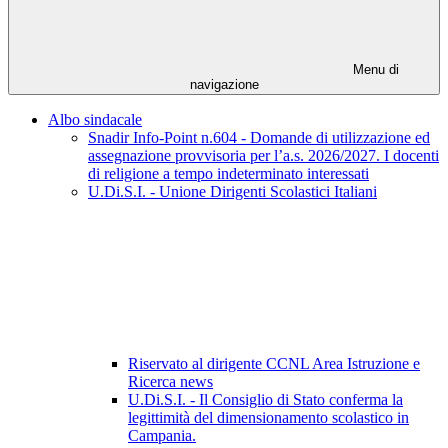
Menu di
navigazione
Albo sindacale
Snadir Info-Point n.604 - Domande di utilizzazione ed
assegnazione provvisoria per l’a.s. 2026/2027. I docenti
di religione a tempo indeterminato interessati
U.Di.S.I. - Unione Dirigenti Scolastici Italiani
Riservato al dirigente CCNL Area Istruzione e
Ricerca news
U.Di.S.I. - Il Consiglio di Stato conferma la
legittimità del dimensionamento scolastico in
Campania.