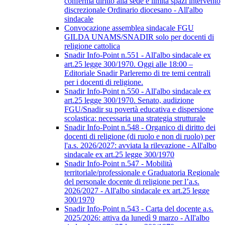
conferma diritto alla sede e limita spazi intervento
discrezionale Ordinario diocesano - All'albo
sindacale
Convocazione assemblea sindacale FGU
GILDA UNAMS/SNADIR solo per docenti di
religione cattolica
Snadir Info-Point n.551 - All'albo sindacale ex
art.25 legge 300/1970. Oggi alle 18:00 –
Editoriale Snadir Parleremo di tre temi centrali
per i docenti di religione.
Snadir Info-Point n.550 - All'albo sindacale ex
art.25 legge 300/1970. Senato, audizione
FGU/Snadir su povertà educativa e dispersione
scolastica: necessaria una strategia strutturale
Snadir Info-Point n.548 - Organico di diritto dei
docenti di religione (di ruolo e non di ruolo) per
l'a.s. 2026/2027: avviata la rilevazione - All'albo
sindacale ex art.25 legge 300/1970
Snadir Info-Point n.547 - Mobilità
territoriale/professionale e Graduatoria Regionale
del personale docente di religione per l’a.s.
2026/2027 - All'albo sindacale ex art.25 legge
300/1970
Snadir Info-Point n.543 - Carta del docente a.s.
2025/2026: attiva da lunedì 9 marzo - All'albo