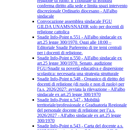
religione di ruolo: il Tribunale di Brindisi
conferma diritto alla sede e limita spazi intervento
discrezionale Ordinario diocesano - All'albo
sindacale
Convocazione assemblea sindacale FGU
GILDA UNAMS/SNADIR solo per docenti di
religione cattolica
Snadir Info-Point n.551 - All'albo sindacale ex
art.25 legge 300/1970. Oggi alle 18:00 –
Editoriale Snadir Parleremo di tre temi centrali
per i docenti di religione.
Snadir Info-Point n.550 - All'albo sindacale ex
art.25 legge 300/1970. Senato, audizione
FGU/Snadir su povertà educativa e dispersione
scolastica: necessaria una strategia strutturale
Snadir Info-Point n.548 - Organico di diritto dei
docenti di religione (di ruolo e non di ruolo) per
l'a.s. 2026/2027: avviata la rilevazione - All'albo
sindacale ex art.25 legge 300/1970
Snadir Info-Point n.547 - Mobilità
territoriale/professionale e Graduatoria Regionale
del personale docente di religione per l’a.s.
2026/2027 - All'albo sindacale ex art.25 legge
300/1970
Snadir Info-Point n.543 - Carta del docente a.s.