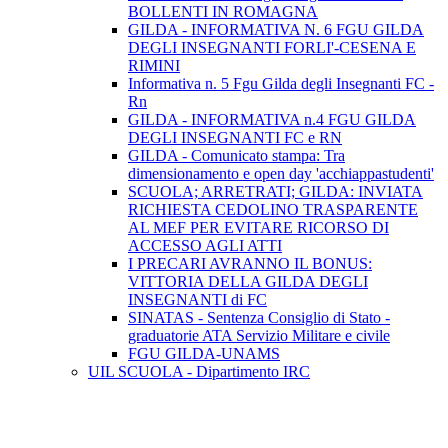
BOLLENTI IN ROMAGNA
GILDA - INFORMATIVA N. 6 FGU GILDA
DEGLI INSEGNANTI FORLI'-CESENA E
RIMINI
Informativa n. 5 Fgu Gilda degli Insegnanti FC -
Rn
GILDA - INFORMATIVA n.4 FGU GILDA
DEGLI INSEGNANTI FC e RN
GILDA - Comunicato stampa: Tra
dimensionamento e open day 'acchiappastudenti'
SCUOLA; ARRETRATI; GILDA: INVIATA
RICHIESTA CEDOLINO TRASPARENTE
AL MEF PER EVITARE RICORSO DI
ACCESSO AGLI ATTI
I PRECARI AVRANNO IL BONUS:
VITTORIA DELLA GILDA DEGLI
INSEGNANTI di FC
SINATAS - Sentenza Consiglio di Stato -
graduatorie ATA Servizio Militare e civile
FGU GILDA-UNAMS
UIL SCUOLA - Dipartimento IRC