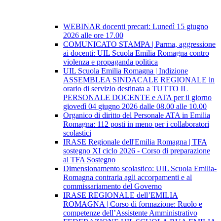
WEBINAR docenti precari: Lunedì 15 giugno
2026 alle ore 17.00
COMUNICATO STAMPA | Parma, aggressione
ai docenti: UIL Scuola Emilia Romagna contro
violenza e propaganda politica
UIL Scuola Emilia Romagna | Indizione
ASSEMBLEA SINDACALE REGIONALE in
orario di servizio destinata a TUTTO IL
PERSONALE DOCENTE e ATA per il giorno
giovedì 04 giugno 2026 dalle 08.00 alle 10.00
Organico di diritto del Personale ATA in Emilia
Romagna: 112 posti in meno per i collaboratori
scolastici
IRASE Regionale dell'Emilia Romagna | TFA
sostegno XI ciclo 2026 - Corso di preparazione
al TFA Sostegno
Dimensionamento scolastico: UIL Scuola Emilia-
Romagna contraria agli accorpamenti e al
commissariamento del Governo
IRASE REGIONALE dell’EMILIA
ROMAGNA | Corso di formazione: Ruolo e
competenze dell’Assistente Amministrativo