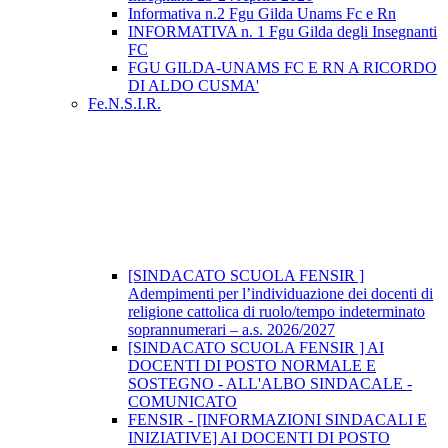
Informativa n.2 Fgu Gilda Unams Fc e Rn
INFORMATIVA n. 1 Fgu Gilda degli Insegnanti
FC
FGU GILDA-UNAMS FC E RN A RICORDO
DI ALDO CUSMA'
Fe.N.S.I.R.
[SINDACATO SCUOLA FENSIR ]
Adempimenti per l’individuazione dei docenti di
religione cattolica di ruolo/tempo indeterminato
soprannumerari – a.s. 2026/2027
[SINDACATO SCUOLA FENSIR ] AI
DOCENTI DI POSTO NORMALE E
SOSTEGNO - ALL'ALBO SINDACALE -
COMUNICATO
FENSIR - [INFORMAZIONI SINDACALI E
INIZIATIVE] AI DOCENTI DI POSTO