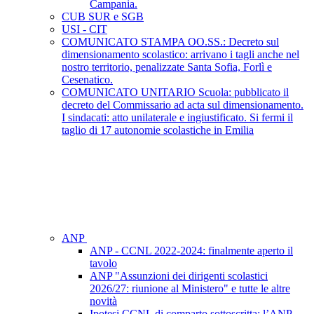
Campania.
CUB SUR e SGB
USI - CIT
COMUNICATO STAMPA OO.SS.: Decreto sul
dimensionamento scolastico: arrivano i tagli anche nel
nostro territorio, penalizzate Santa Sofia, Forlì e
Cesenatico.
COMUNICATO UNITARIO Scuola: pubblicato il
decreto del Commissario ad acta sul dimensionamento.
I sindacati: atto unilaterale e ingiustificato. Si fermi il
taglio di 17 autonomie scolastiche in Emilia
ANP
ANP - CCNL 2022-2024: finalmente aperto il
tavolo
ANP "Assunzioni dei dirigenti scolastici
2026/27: riunione al Ministero" e tutte le altre
novità
Ipotesi CCNL di comparto sottoscritta: l’ANP