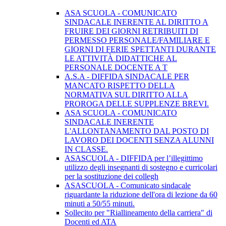
ASA SCUOLA - COMUNICATO
SINDACALE INERENTE AL DIRITTO A
FRUIRE DEI GIORNI RETRIBUITI DI
PERMESSO PERSONALE/FAMILIARE E
GIORNI DI FERIE SPETTANTI DURANTE
LE ATTIVITÀ DIDATTICHE AL
PERSONALE DOCENTE A T
A.S.A - DIFFIDA SINDACALE PER
MANCATO RISPETTO DELLA
NORMATIVA SUL DIRITTO ALLA
PROROGA DELLE SUPPLENZE BREVI.
ASA SCUOLA - COMUNICATO
SINDACALE INERENTE
L'ALLONTANAMENTO DAL POSTO DI
LAVORO DEI DOCENTI SENZA ALUNNI
IN CLASSE.
ASASCUOLA - DIFFIDA per l’illegittimo
utilizzo degli insegnanti di sostegno e curricolari
per la sostituzione dei collegh
ASASCUOLA - Comunicato sindacale
riguardante la riduzione dell'ora di lezione da 60
minuti a 50/55 minuti.
Sollecito per "Riallineamento della carriera" di
Docenti ed ATA