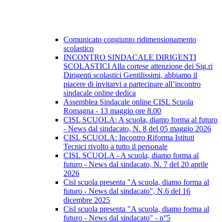
Comunicato congiunto ridimensionamento
scolastico
INCONTRO SINDACALE DIRIGENTI
SCOLASTICI Alla cortese attenzione dei Sig.ri
Dirigenti scolastici Gentilissimi, abbiamo il
piacere di invitarvi a partecipare all’incontro
sindacale online dedica
Assemblea Sindacale online CISL Scuola
Romagna - 13 maggio ore 8.00
CISL SCUOLA: A scuola, diamo forma al futuro
- News dal sindacato, N. 8 del 05 maggio 2026
CISL SCUOLA: Incontro Riforma Istituti
Tecnici rivolto a tutto il personale
CISL SCUOLA - A scuola, diamo forma al
futuro - News dal sindacato, N. 7 del 20 aprile
2026
Cisl scuola presenta "A scuola, diamo forma al
futuro - News dal sindacato", N.6 del 16
dicembre 2025
Cisl scuola presenta "A scuola, diamo forma al
futuro - News dal sindacato" - n°5