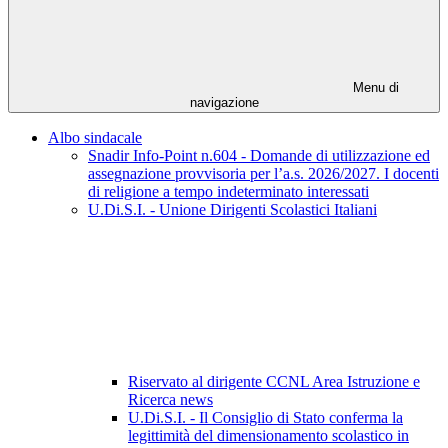
Menu di
navigazione
Albo sindacale
Snadir Info-Point n.604 - Domande di utilizzazione ed
assegnazione provvisoria per l’a.s. 2026/2027. I docenti
di religione a tempo indeterminato interessati
U.Di.S.I. - Unione Dirigenti Scolastici Italiani
Riservato al dirigente CCNL Area Istruzione e
Ricerca news
U.Di.S.I. - Il Consiglio di Stato conferma la
legittimità del dimensionamento scolastico in