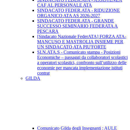
CAF AL PERSONALE ATA
SINDACATO FEDER.ATA - RIDUZIONE
ORGANICO ATA AS 2026-2027
SINDACATO FEDER.ATA - GRANDE
SUCCESSO SEMINARIO FEDERATA A
PESCARA
[Sindacato Nazionale FederATA] FORZA ATA-
MANCUSO E MASTROLIA INSIEME PER
UN SINDACATO ATA PIU'FORTE
SI.N.ATA.S - Comunicato stampa - Posizioni
Economiche – passaggi da collaboratori scolastici
a operatori scolastici, confronto sull’utilizzo delle
economie per mancata implementazione istituti
contrat
GILDA
Comunicato Gilda degli Insegnanti : AULE