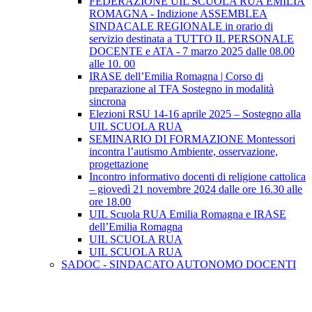
FEDERAZIONE UIL SCUOLA RUA EMILIA
ROMAGNA - Indizione ASSEMBLEA
SINDACALE REGIONALE in orario di
servizio destinata a TUTTO IL PERSONALE
DOCENTE e ATA - 7 marzo 2025 dalle 08.00
alle 10. 00
IRASE dell’Emilia Romagna | Corso di
preparazione al TFA Sostegno in modalità
sincrona
Elezioni RSU 14-16 aprile 2025 – Sostegno alla
UIL SCUOLA RUA
SEMINARIO DI FORMAZIONE Montessori
incontra l’autismo Ambiente, osservazione,
progettazione
Incontro informativo docenti di religione cattolica
– giovedì 21 novembre 2024 dalle ore 16.30 alle
ore 18.00
UIL Scuola RUA Emilia Romagna e IRASE
dell’Emilia Romagna
UIL SCUOLA RUA
UIL SCUOLA RUA
SADOC - SINDACATO AUTONOMO DOCENTI