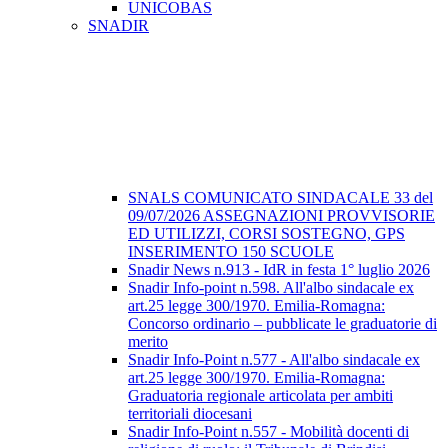
UNICOBAS
SNADIR
SNALS COMUNICATO SINDACALE 33 del
09/07/2026 ASSEGNAZIONI PROVVISORIE
ED UTILIZZI, CORSI SOSTEGNO, GPS
INSERIMENTO 150 SCUOLE
Snadir News n.913 - IdR in festa 1° luglio 2026
Snadir Info-point n.598. All'albo sindacale ex
art.25 legge 300/1970. Emilia-Romagna:
Concorso ordinario – pubblicate le graduatorie di
merito
Snadir Info-Point n.577 - All'albo sindacale ex
art.25 legge 300/1970. Emilia-Romagna:
Graduatoria regionale articolata per ambiti
territoriali diocesani
Snadir Info-Point n.557 - Mobilità docenti di