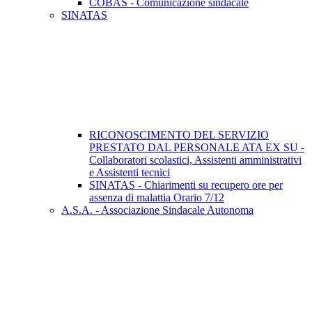
COBAS - Comunicazione sindacale
SINATAS
RICONOSCIMENTO DEL SERVIZIO
PRESTATO DAL PERSONALE ATA EX SU -
Collaboratori scolastici, Assistenti amministrativi
e Assistenti tecnici
SINATAS - Chiarimenti su recupero ore per
assenza di malattia Orario 7/12
A.S.A. - Associazione Sindacale Autonoma