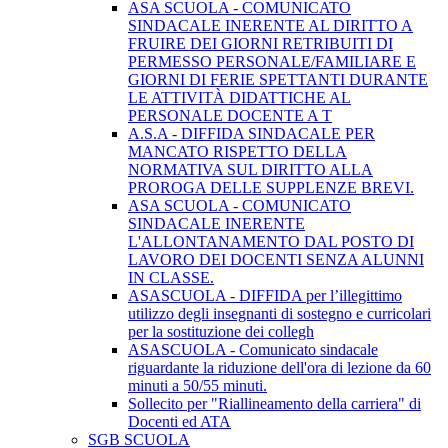
ASA SCUOLA - COMUNICATO
SINDACALE INERENTE AL DIRITTO A
FRUIRE DEI GIORNI RETRIBUITI DI
PERMESSO PERSONALE/FAMILIARE E
GIORNI DI FERIE SPETTANTI DURANTE
LE ATTIVITÀ DIDATTICHE AL
PERSONALE DOCENTE A T
A.S.A - DIFFIDA SINDACALE PER
MANCATO RISPETTO DELLA
NORMATIVA SUL DIRITTO ALLA
PROROGA DELLE SUPPLENZE BREVI.
ASA SCUOLA - COMUNICATO
SINDACALE INERENTE
L'ALLONTANAMENTO DAL POSTO DI
LAVORO DEI DOCENTI SENZA ALUNNI
IN CLASSE.
ASASCUOLA - DIFFIDA per l’illegittimo
utilizzo degli insegnanti di sostegno e curricolari
per la sostituzione dei collegh
ASASCUOLA - Comunicato sindacale
riguardante la riduzione dell'ora di lezione da 60
minuti a 50/55 minuti.
Sollecito per "Riallineamento della carriera" di
Docenti ed ATA
SGB SCUOLA