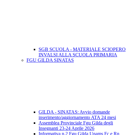
SGB SCUOLA - MATERIALE SCIOPERO
INVALSI ALLA SCUOLA PRIMARIA
FGU GILDA SINATAS
GILDA - SINATAS: Avvio domande
inserimento/aggiornamento ATA 24 mesi
Assemblea Provinciale Fgu Gilda degli
Insegnanti 23-24 Aprile 2026
Informativa n.2 Fgu Gilda Unams Fc e Rn