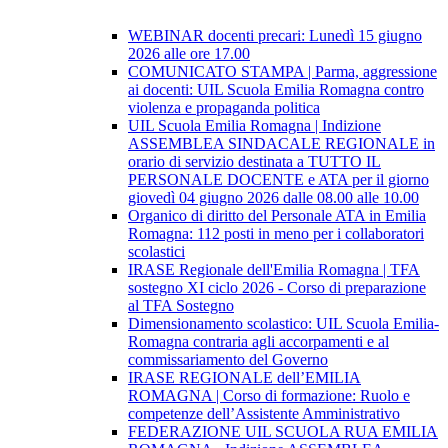
WEBINAR docenti precari: Lunedì 15 giugno
2026 alle ore 17.00
COMUNICATO STAMPA | Parma, aggressione
ai docenti: UIL Scuola Emilia Romagna contro
violenza e propaganda politica
UIL Scuola Emilia Romagna | Indizione
ASSEMBLEA SINDACALE REGIONALE in
orario di servizio destinata a TUTTO IL
PERSONALE DOCENTE e ATA per il giorno
giovedì 04 giugno 2026 dalle 08.00 alle 10.00
Organico di diritto del Personale ATA in Emilia
Romagna: 112 posti in meno per i collaboratori
scolastici
IRASE Regionale dell'Emilia Romagna | TFA
sostegno XI ciclo 2026 - Corso di preparazione
al TFA Sostegno
Dimensionamento scolastico: UIL Scuola Emilia-
Romagna contraria agli accorpamenti e al
commissariamento del Governo
IRASE REGIONALE dell’EMILIA
ROMAGNA | Corso di formazione: Ruolo e
competenze dell’Assistente Amministrativo
FEDERAZIONE UIL SCUOLA RUA EMILIA