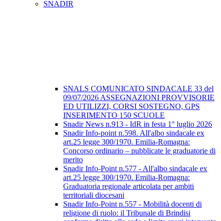
SNADIR
SNALS COMUNICATO SINDACALE 33 del
09/07/2026 ASSEGNAZIONI PROVVISORIE
ED UTILIZZI, CORSI SOSTEGNO, GPS
INSERIMENTO 150 SCUOLE
Snadir News n.913 - IdR in festa 1° luglio 2026
Snadir Info-point n.598. All'albo sindacale ex
art.25 legge 300/1970. Emilia-Romagna:
Concorso ordinario – pubblicate le graduatorie di
merito
Snadir Info-Point n.577 - All'albo sindacale ex
art.25 legge 300/1970. Emilia-Romagna:
Graduatoria regionale articolata per ambiti
territoriali diocesani
Snadir Info-Point n.557 - Mobilità docenti di
religione di ruolo: il Tribunale di Brindisi