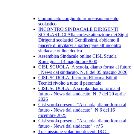
Comunicato congiunto ridimensionamento
scolastico
INCONTRO SINDACALE DIRIGENTI
SCOLASTICI Alla cortese attenzione dei Sig.ri
Dirigenti scolastici Gentilissimi, abbiamo il
piacere di invitarvi a partecipare all’incontro
sindacale online dedica
Assemblea Sindacale online CISL Scuola
Romagna - 13 maggio ore 8.00
CISL SCUOLA: A scuola, diamo forma al futuro
- News dal sindacato, N. 8 del 05 maggio 2026
CISL SCUOLA: Incontro Riforma Istituti
Tecnici rivolto a tutto il personale
CISL SCUOLA - A scuola, diamo forma al
futuro - News dal sindacato, N. 7 del 20 aprile
2026
Cisl scuola presenta "A scuola, diamo forma al
futuro - News dal sindacato", N.6 del 16
dicembre 2025
Cisl scuola presenta "A scuola, diamo forma al
futuro - News dal sindacato" - n°5
Trasmissione volantino docenti IRC –