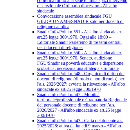
conferma diritto alla sede e limita spazi intervento
discrezionale Ordinario diocesano - All'albo
sindacale
Convocazione assemblea sindacale FGU
GILDA UNAMS/SNADIR solo per docenti di
religione cattolica
Snadir Info-Point n.551 - All'albo sindacale ex
art.25 legge 300/1970. Oggi alle 18:00 –
Editoriale Snadir Parleremo di tre temi centrali
per i docenti di religione.
Snadir Info-Point n.550 - All'albo sindacale ex
art.25 legge 300/1970. Senato, audizione
FGU/Snadir su povertà educativa e dispersione
scolastica: necessaria una strategia strutturale
Snadir Info-Point n.548 - Organico di diritto dei
docenti di religione (di ruolo e non di ruolo) per
l'a.s. 2026/2027: avviata la rilevazione - All'albo
sindacale ex art.25 legge 300/1970
Snadir Info-Point n.547 - Mobilità
territoriale/professionale e Graduatoria Regionale
del personale docente di religione per l’a.s.
2026/2027 - All'albo sindacale ex art.25 legge
300/1970
Snadir Info-Point n.543 - Carta del docente a.s.
2025/2026: attiva da lunedì 9 marzo - All'albo