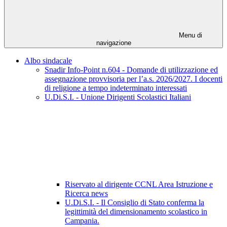
Menu di
navigazione
Albo sindacale
Snadir Info-Point n.604 - Domande di utilizzazione ed
assegnazione provvisoria per l’a.s. 2026/2027. I docenti
di religione a tempo indeterminato interessati
U.Di.S.I. - Unione Dirigenti Scolastici Italiani
Riservato al dirigente CCNL Area Istruzione e
Ricerca news
U.Di.S.I. - Il Consiglio di Stato conferma la
legittimità del dimensionamento scolastico in
Campania.