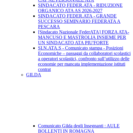
SINDACATO FEDER.ATA - RIDUZIONE
ORGANICO ATA AS 2026-2027
SINDACATO FEDER.ATA - GRANDE
SUCCESSO SEMINARIO FEDERATA A
PESCARA
[Sindacato Nazionale FederATA] FORZA ATA-
MANCUSO E MASTROLIA INSIEME PER
UN SINDACATO ATA PIU'FORTE
SI.N.ATA.S - Comunicato stampa - Posizioni
Economiche – passaggi da collaboratori scolastici
a operatori scolastici, confronto sull’utilizzo delle
economie per mancata implementazione istituti
contrat
GILDA
Comunicato Gilda degli Insegnanti : AULE
BOLLENTI IN ROMAGNA