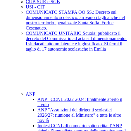
CUB SUR e SGB
USI - CIT
COMUNICATO STAMPA OO.SS.: Decreto sul
dimensionamento scolastico: arrivano i tagli anche nel
nostro territorio, penalizzate Santa Sofia, Forlì e
Cesenatico.
COMUNICATO UNITARIO Scuola: pubblicato il
decreto del Commissario ad acta sul dimensionamento.
I sindacati: atto unilaterale e ingiustificato. Si fermi il
taglio di 17 autonomie scolastiche in Emilia
ANP
ANP - CCNL 2022-2024: finalmente aperto il
tavolo
ANP "Assunzioni dei dirigenti scolastici
2026/27: riunione al Ministero" e tutte le altre
novità
Ipotesi CCNL di comparto sottoscritta: l’ANP
chiede l’immediata apertura delle trattative per il