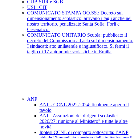
CUB SUR e SGB
USI - CIT
COMUNICATO STAMPA OO.SS.: Decreto sul
dimensionamento scolastico: arrivano i tagli anche nel
nostro territorio, penalizzate Santa Sofia, Forlì e
Cesenatico.
COMUNICATO UNITARIO Scuola: pubblicato il
decreto del Commissario ad acta sul dimensionamento.
I sindacati: atto unilaterale e ingiustificato. Si fermi il
taglio di 17 autonomie scolastiche in Emilia
ANP
ANP - CCNL 2022-2024: finalmente aperto il
tavolo
ANP "Assunzioni dei dirigenti scolastici
2026/27: riunione al Ministero" e tutte le altre
novità
Ipotesi CCNL di comparto sottoscritta: l’ANP
chiede l’immediata apertura delle trattative per il