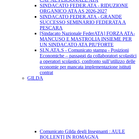
SINDACATO FEDER.ATA - RIDUZIONE
ORGANICO ATA AS 2026-2027
SINDACATO FEDER.ATA - GRANDE
SUCCESSO SEMINARIO FEDERATA A
PESCARA
[Sindacato Nazionale FederATA] FORZA ATA-
MANCUSO E MASTROLIA INSIEME PER
UN SINDACATO ATA PIU'FORTE
SI.N.ATA.S - Comunicato stampa - Posizioni
Economiche – passaggi da collaboratori scolastici
a operatori scolastici, confronto sull’utilizzo delle
economie per mancata implementazione istituti
contrat
GILDA
Comunicato Gilda degli Insegnanti : AULE
BOLLENTI IN ROMAGNA