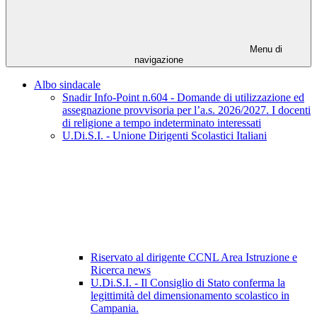
Menu di
navigazione
Albo sindacale
Snadir Info-Point n.604 - Domande di utilizzazione ed
assegnazione provvisoria per l’a.s. 2026/2027. I docenti
di religione a tempo indeterminato interessati
U.Di.S.I. - Unione Dirigenti Scolastici Italiani
Riservato al dirigente CCNL Area Istruzione e
Ricerca news
U.Di.S.I. - Il Consiglio di Stato conferma la
legittimità del dimensionamento scolastico in
Campania.