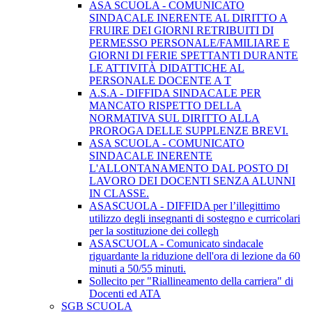
ASA SCUOLA - COMUNICATO
SINDACALE INERENTE AL DIRITTO A
FRUIRE DEI GIORNI RETRIBUITI DI
PERMESSO PERSONALE/FAMILIARE E
GIORNI DI FERIE SPETTANTI DURANTE
LE ATTIVITÀ DIDATTICHE AL
PERSONALE DOCENTE A T
A.S.A - DIFFIDA SINDACALE PER
MANCATO RISPETTO DELLA
NORMATIVA SUL DIRITTO ALLA
PROROGA DELLE SUPPLENZE BREVI.
ASA SCUOLA - COMUNICATO
SINDACALE INERENTE
L'ALLONTANAMENTO DAL POSTO DI
LAVORO DEI DOCENTI SENZA ALUNNI
IN CLASSE.
ASASCUOLA - DIFFIDA per l’illegittimo
utilizzo degli insegnanti di sostegno e curricolari
per la sostituzione dei collegh
ASASCUOLA - Comunicato sindacale
riguardante la riduzione dell'ora di lezione da 60
minuti a 50/55 minuti.
Sollecito per "Riallineamento della carriera" di
Docenti ed ATA
SGB SCUOLA