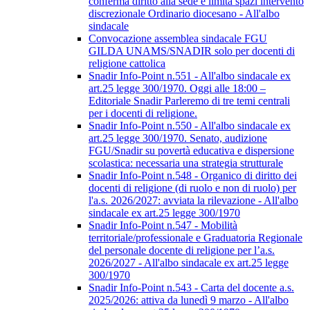
conferma diritto alla sede e limita spazi intervento
discrezionale Ordinario diocesano - All'albo
sindacale
Convocazione assemblea sindacale FGU
GILDA UNAMS/SNADIR solo per docenti di
religione cattolica
Snadir Info-Point n.551 - All'albo sindacale ex
art.25 legge 300/1970. Oggi alle 18:00 –
Editoriale Snadir Parleremo di tre temi centrali
per i docenti di religione.
Snadir Info-Point n.550 - All'albo sindacale ex
art.25 legge 300/1970. Senato, audizione
FGU/Snadir su povertà educativa e dispersione
scolastica: necessaria una strategia strutturale
Snadir Info-Point n.548 - Organico di diritto dei
docenti di religione (di ruolo e non di ruolo) per
l'a.s. 2026/2027: avviata la rilevazione - All'albo
sindacale ex art.25 legge 300/1970
Snadir Info-Point n.547 - Mobilità
territoriale/professionale e Graduatoria Regionale
del personale docente di religione per l’a.s.
2026/2027 - All'albo sindacale ex art.25 legge
300/1970
Snadir Info-Point n.543 - Carta del docente a.s.
2025/2026: attiva da lunedì 9 marzo - All'albo