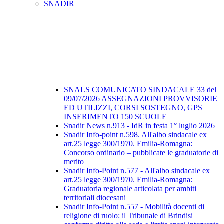
SNADIR
SNALS COMUNICATO SINDACALE 33 del
09/07/2026 ASSEGNAZIONI PROVVISORIE
ED UTILIZZI, CORSI SOSTEGNO, GPS
INSERIMENTO 150 SCUOLE
Snadir News n.913 - IdR in festa 1° luglio 2026
Snadir Info-point n.598. All'albo sindacale ex
art.25 legge 300/1970. Emilia-Romagna:
Concorso ordinario – pubblicate le graduatorie di
merito
Snadir Info-Point n.577 - All'albo sindacale ex
art.25 legge 300/1970. Emilia-Romagna:
Graduatoria regionale articolata per ambiti
territoriali diocesani
Snadir Info-Point n.557 - Mobilità docenti di
religione di ruolo: il Tribunale di Brindisi