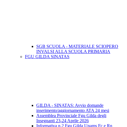
SGB SCUOLA - MATERIALE SCIOPERO
INVALSI ALLA SCUOLA PRIMARIA
FGU GILDA SINATAS
GILDA - SINATAS: Avvio domande
inserimento/aggiornamento ATA 24 mesi
Assemblea Provinciale Fgu Gilda degli
Insegnanti 23-24 Aprile 2026
Informativa n.2 Fgu Gilda Unams Fc e Rn