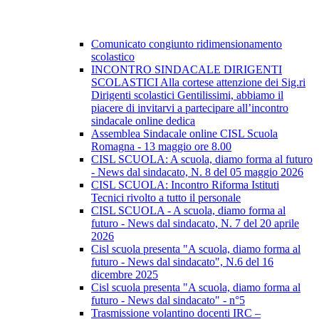
Comunicato congiunto ridimensionamento
scolastico
INCONTRO SINDACALE DIRIGENTI
SCOLASTICI Alla cortese attenzione dei Sig.ri
Dirigenti scolastici Gentilissimi, abbiamo il
piacere di invitarvi a partecipare all’incontro
sindacale online dedica
Assemblea Sindacale online CISL Scuola
Romagna - 13 maggio ore 8.00
CISL SCUOLA: A scuola, diamo forma al futuro
- News dal sindacato, N. 8 del 05 maggio 2026
CISL SCUOLA: Incontro Riforma Istituti
Tecnici rivolto a tutto il personale
CISL SCUOLA - A scuola, diamo forma al
futuro - News dal sindacato, N. 7 del 20 aprile
2026
Cisl scuola presenta "A scuola, diamo forma al
futuro - News dal sindacato", N.6 del 16
dicembre 2025
Cisl scuola presenta "A scuola, diamo forma al
futuro - News dal sindacato" - n°5
Trasmissione volantino docenti IRC –