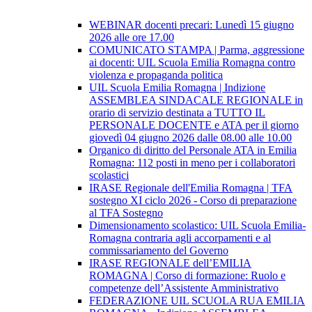
WEBINAR docenti precari: Lunedì 15 giugno
2026 alle ore 17.00
COMUNICATO STAMPA | Parma, aggressione
ai docenti: UIL Scuola Emilia Romagna contro
violenza e propaganda politica
UIL Scuola Emilia Romagna | Indizione
ASSEMBLEA SINDACALE REGIONALE in
orario di servizio destinata a TUTTO IL
PERSONALE DOCENTE e ATA per il giorno
giovedì 04 giugno 2026 dalle 08.00 alle 10.00
Organico di diritto del Personale ATA in Emilia
Romagna: 112 posti in meno per i collaboratori
scolastici
IRASE Regionale dell'Emilia Romagna | TFA
sostegno XI ciclo 2026 - Corso di preparazione
al TFA Sostegno
Dimensionamento scolastico: UIL Scuola Emilia-
Romagna contraria agli accorpamenti e al
commissariamento del Governo
IRASE REGIONALE dell’EMILIA
ROMAGNA | Corso di formazione: Ruolo e
competenze dell’Assistente Amministrativo
FEDERAZIONE UIL SCUOLA RUA EMILIA