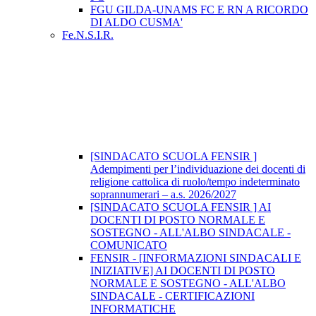
FGU GILDA-UNAMS FC E RN A RICORDO
DI ALDO CUSMA'
Fe.N.S.I.R.
[SINDACATO SCUOLA FENSIR ]
Adempimenti per l’individuazione dei docenti di
religione cattolica di ruolo/tempo indeterminato
soprannumerari – a.s. 2026/2027
[SINDACATO SCUOLA FENSIR ] AI
DOCENTI DI POSTO NORMALE E
SOSTEGNO - ALL'ALBO SINDACALE -
COMUNICATO
FENSIR - [INFORMAZIONI SINDACALI E
INIZIATIVE] AI DOCENTI DI POSTO
NORMALE E SOSTEGNO - ALL'ALBO
SINDACALE - CERTIFICAZIONI
INFORMATICHE