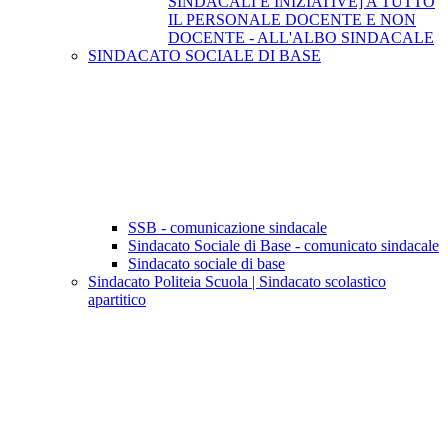
SINDACALI E INIZIATIVE] A TUTTO
IL PERSONALE DOCENTE E NON
DOCENTE - ALL'ALBO SINDACALE
SINDACATO SOCIALE DI BASE
SSB - comunicazione sindacale
Sindacato Sociale di Base - comunicato sindacale
Sindacato sociale di base
Sindacato Politeia Scuola | Sindacato scolastico
apartitico