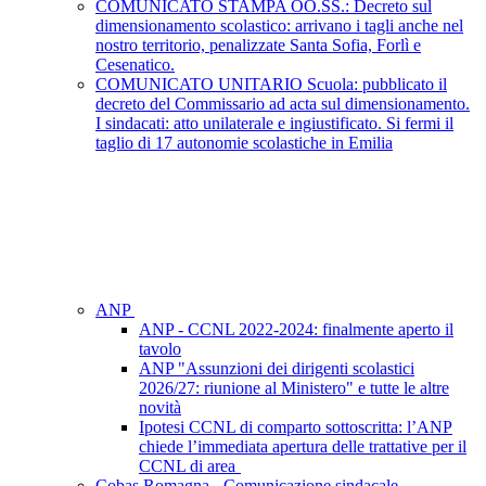
COMUNICATO STAMPA OO.SS.: Decreto sul
dimensionamento scolastico: arrivano i tagli anche nel
nostro territorio, penalizzate Santa Sofia, Forlì e
Cesenatico.
COMUNICATO UNITARIO Scuola: pubblicato il
decreto del Commissario ad acta sul dimensionamento.
I sindacati: atto unilaterale e ingiustificato. Si fermi il
taglio di 17 autonomie scolastiche in Emilia
ANP
ANP - CCNL 2022-2024: finalmente aperto il
tavolo
ANP "Assunzioni dei dirigenti scolastici
2026/27: riunione al Ministero" e tutte le altre
novità
Ipotesi CCNL di comparto sottoscritta: l’ANP
chiede l’immediata apertura delle trattative per il
CCNL di area
Cobas Romagna - Comunicazione sindacale