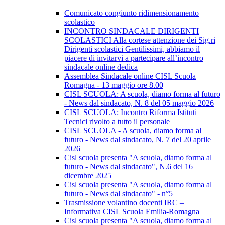
Comunicato congiunto ridimensionamento
scolastico
INCONTRO SINDACALE DIRIGENTI
SCOLASTICI Alla cortese attenzione dei Sig.ri
Dirigenti scolastici Gentilissimi, abbiamo il
piacere di invitarvi a partecipare all’incontro
sindacale online dedica
Assemblea Sindacale online CISL Scuola
Romagna - 13 maggio ore 8.00
CISL SCUOLA: A scuola, diamo forma al futuro
- News dal sindacato, N. 8 del 05 maggio 2026
CISL SCUOLA: Incontro Riforma Istituti
Tecnici rivolto a tutto il personale
CISL SCUOLA - A scuola, diamo forma al
futuro - News dal sindacato, N. 7 del 20 aprile
2026
Cisl scuola presenta "A scuola, diamo forma al
futuro - News dal sindacato", N.6 del 16
dicembre 2025
Cisl scuola presenta "A scuola, diamo forma al
futuro - News dal sindacato" - n°5
Trasmissione volantino docenti IRC –
Informativa CISL Scuola Emilia-Romagna
Cisl scuola presenta "A scuola, diamo forma al