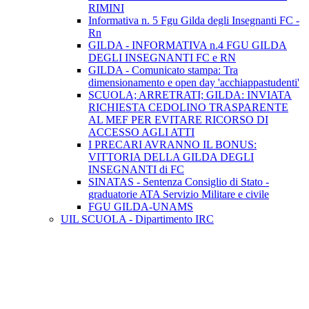
RIMINI
Informativa n. 5 Fgu Gilda degli Insegnanti FC -
Rn
GILDA - INFORMATIVA n.4 FGU GILDA
DEGLI INSEGNANTI FC e RN
GILDA - Comunicato stampa: Tra
dimensionamento e open day 'acchiappastudenti'
SCUOLA; ARRETRATI; GILDA: INVIATA
RICHIESTA CEDOLINO TRASPARENTE
AL MEF PER EVITARE RICORSO DI
ACCESSO AGLI ATTI
I PRECARI AVRANNO IL BONUS:
VITTORIA DELLA GILDA DEGLI
INSEGNANTI di FC
SINATAS - Sentenza Consiglio di Stato -
graduatorie ATA Servizio Militare e civile
FGU GILDA-UNAMS
UIL SCUOLA - Dipartimento IRC