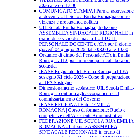
2026 alle ore 17.00
COMUNICATO STAMPA | Parma, aggressione
ai docenti: UIL Scuola Emilia Romagna contro
violenza e propaganda politica
UIL Scuola Emilia Romagna | Indizione
ASSEMBLEA SINDACALE REGIONALE in
orario di servizio destinata a TUTTO IL
PERSONALE DOCENTE e ATA per il giorno
giovedì 04 giugno 2026 dalle 08.00 alle 10.00
Organico di diritto del Personale ATA in Emilia
Romagna: 112 posti in meno per i collaboratori
scolastici
IRASE Regionale dell'Emilia Romagna | TFA
sostegno XI ciclo 2026 - Corso di preparazione
al TFA Sostegno
Dimensionamento scolastico: UIL Scuola Emilia-
Romagna contraria agli accorpamenti e al
commissariamento del Governo
IRASE REGIONALE dell’EMILIA
ROMAGNA | Corso di formazione: Ruolo e
competenze dell’Assistente Amministrativo
FEDERAZIONE UIL SCUOLA RUA EMILIA
ROMAGNA - Indizione ASSEMBLEA
SINDACALE REGIONALE in orario di