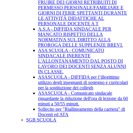
FRUIRE DEI GIORNI RETRIBUITI DI
PERMESSO PERSONALE/FAMILIARE E
GIORNI DI FERIE SPETTANTI DURANTE
LE ATTIVITÀ DIDATTICHE AL
PERSONALE DOCENTE A T
A.S.A - DIFFIDA SINDACALE PER
MANCATO RISPETTO DELLA
NORMATIVA SUL DIRITTO ALLA
PROROGA DELLE SUPPLENZE BREVI.
ASA SCUOLA - COMUNICATO
SINDACALE INERENTE
L'ALLONTANAMENTO DAL POSTO DI
LAVORO DEI DOCENTI SENZA ALUNNI
IN CLASSE.
ASASCUOLA - DIFFIDA per l’illegittimo
utilizzo degli insegnanti di sostegno e curricolari
per la sostituzione dei collegh
ASASCUOLA - Comunicato sindacale
riguardante la riduzione dell'ora di lezione da 60
minuti a 50/55 minuti.
Sollecito per "Riallineamento della carriera" di
Docenti ed ATA
SGB SCUOLA