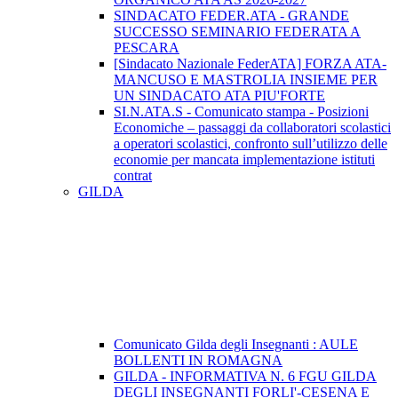
SINDACATO FEDER.ATA - GRANDE
SUCCESSO SEMINARIO FEDERATA A
PESCARA
[Sindacato Nazionale FederATA] FORZA ATA-
MANCUSO E MASTROLIA INSIEME PER
UN SINDACATO ATA PIU'FORTE
SI.N.ATA.S - Comunicato stampa - Posizioni
Economiche – passaggi da collaboratori scolastici
a operatori scolastici, confronto sull’utilizzo delle
economie per mancata implementazione istituti
contrat
GILDA
Comunicato Gilda degli Insegnanti : AULE
BOLLENTI IN ROMAGNA
GILDA - INFORMATIVA N. 6 FGU GILDA
DEGLI INSEGNANTI FORLI'-CESENA E