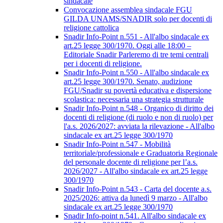
sindacale
Convocazione assemblea sindacale FGU
GILDA UNAMS/SNADIR solo per docenti di
religione cattolica
Snadir Info-Point n.551 - All'albo sindacale ex
art.25 legge 300/1970. Oggi alle 18:00 –
Editoriale Snadir Parleremo di tre temi centrali
per i docenti di religione.
Snadir Info-Point n.550 - All'albo sindacale ex
art.25 legge 300/1970. Senato, audizione
FGU/Snadir su povertà educativa e dispersione
scolastica: necessaria una strategia strutturale
Snadir Info-Point n.548 - Organico di diritto dei
docenti di religione (di ruolo e non di ruolo) per
l'a.s. 2026/2027: avviata la rilevazione - All'albo
sindacale ex art.25 legge 300/1970
Snadir Info-Point n.547 - Mobilità
territoriale/professionale e Graduatoria Regionale
del personale docente di religione per l’a.s.
2026/2027 - All'albo sindacale ex art.25 legge
300/1970
Snadir Info-Point n.543 - Carta del docente a.s.
2025/2026: attiva da lunedì 9 marzo - All'albo
sindacale ex art.25 legge 300/1970
Snadir Info-point n.541. All'albo sindacale ex