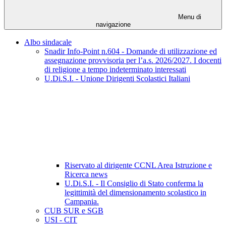
Menu di
navigazione
Albo sindacale
Snadir Info-Point n.604 - Domande di utilizzazione ed
assegnazione provvisoria per l’a.s. 2026/2027. I docenti
di religione a tempo indeterminato interessati
U.Di.S.I. - Unione Dirigenti Scolastici Italiani
Riservato al dirigente CCNL Area Istruzione e
Ricerca news
U.Di.S.I. - Il Consiglio di Stato conferma la
legittimità del dimensionamento scolastico in
Campania.
CUB SUR e SGB
USI - CIT