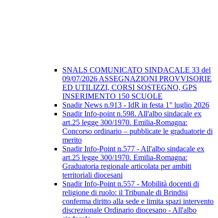
SNALS COMUNICATO SINDACALE 33 del
09/07/2026 ASSEGNAZIONI PROVVISORIE
ED UTILIZZI, CORSI SOSTEGNO, GPS
INSERIMENTO 150 SCUOLE
Snadir News n.913 - IdR in festa 1° luglio 2026
Snadir Info-point n.598. All'albo sindacale ex
art.25 legge 300/1970. Emilia-Romagna:
Concorso ordinario – pubblicate le graduatorie di
merito
Snadir Info-Point n.577 - All'albo sindacale ex
art.25 legge 300/1970. Emilia-Romagna:
Graduatoria regionale articolata per ambiti
territoriali diocesani
Snadir Info-Point n.557 - Mobilità docenti di
religione di ruolo: il Tribunale di Brindisi
conferma diritto alla sede e limita spazi intervento
discrezionale Ordinario diocesano - All'albo