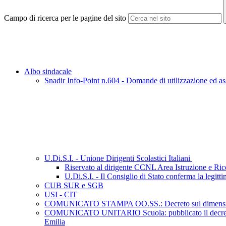
Campo di ricerca per le pagine del sito
Albo sindacale
Snadir Info-Point n.604 - Domande di utilizzazione ed ass
U.Di.S.I. - Unione Dirigenti Scolastici Italiani
Riservato al dirigente CCNL Area Istruzione e Ri
U.Di.S.I. - Il Consiglio di Stato conferma la legit
CUB SUR e SGB
USI - CIT
COMUNICATO STAMPA OO.SS.: Decreto sul dimensionamento 
COMUNICATO UNITARIO Scuola: pubblicato il decreto del C
Emilia