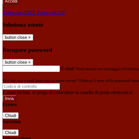
-
Entra con SPID
Entra con CIE
Seleziona utente
button close
×
Recupero password
button close
×
E-mail
Verrà inviato un messaggio all'indirizz
Non hai una e-mail associata al nome utente? Effettua il reset della password tram
E-mail inviata, si prega di controllare la casella di posta elettronica!
Errore
Chiudi
Successo
Chiudi
Informazione