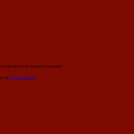
o indicato con le istruzioni necessarie.
ite la
Login Spaggiari