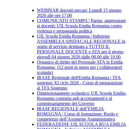
WEBINAR docenti precari: Lunedì 15 giugno
2026 alle ore 17.00
COMUNICATO STAMPA | Parma, aggressione
ai docenti: UIL Scuola Emilia Romagna contro
violenza e propaganda politica
UIL Scuola Emilia Romagna | Indizione
ASSEMBLEA SINDACALE REGIONALE in
orario di servizio destinata a TUTTO IL
PERSONALE DOCENTE e ATA per il giorno
giovedì 04 giugno 2026 dalle 08.00 alle 10.00
Organico di diritto del Personale ATA in Emilia
Romagna: 112 posti in meno per i collaboratori
scolastici
IRASE Regionale dell'Emilia Romagna | TFA
sostegno XI ciclo 2026 - Corso di preparazione
al TFA Sostegno
Dimensionamento scolastico: UIL Scuola Emilia-
Romagna contraria agli accorpamenti e al
commissariamento del Governo
IRASE REGIONALE dell’EMILIA
ROMAGNA | Corso di formazione: Ruolo e
competenze dell’Assistente Amministrativo
FEDERAZIONE UIL SCUOLA RUA EMILIA