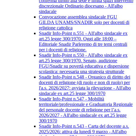
conferma diritto alla sede e limita spazi intervento
discrezionale Ordinario diocesano - All'albo
sindacale
Convocazione assemblea sindacale FGU
GILDA UNAMS/SNADIR solo per docenti di
religione cattolica
Snadir Info-Point n.551 - All'albo sindacale ex
art.25 legge 300/1970. Oggi alle 18:00 –
Editoriale Snadir Parleremo di tre temi centrali
per i docenti di religione.
Snadir Info-Point n.550 - All'albo sindacale ex
art.25 legge 300/1970. Senato, audizione
FGU/Snadir su povertà educativa e dispersione
scolastica: necessaria una strategia strutturale
Snadir Info-Point n.548 - Organico di diritto dei
docenti di religione (di ruolo e non di ruolo) per
l'a.s. 2026/2027: avviata la rilevazione - All'albo
sindacale ex art.25 legge 300/1970
Snadir Info-Point n.547 - Mobilità
territoriale/professionale e Graduatoria Regionale
del personale docente di religione per l’a.s.
2026/2027 - All'albo sindacale ex art.25 legge
300/1970
Snadir Info-Point n.543 - Carta del docente a.s.
2025/2026: attiva da lunedì 9 marzo - All'albo