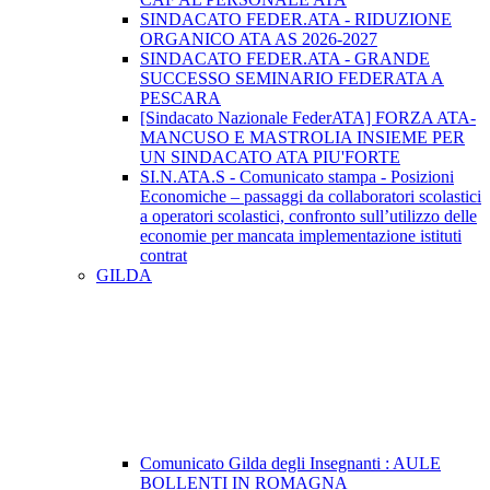
SINDACATO FEDER.ATA - RIDUZIONE
ORGANICO ATA AS 2026-2027
SINDACATO FEDER.ATA - GRANDE
SUCCESSO SEMINARIO FEDERATA A
PESCARA
[Sindacato Nazionale FederATA] FORZA ATA-
MANCUSO E MASTROLIA INSIEME PER
UN SINDACATO ATA PIU'FORTE
SI.N.ATA.S - Comunicato stampa - Posizioni
Economiche – passaggi da collaboratori scolastici
a operatori scolastici, confronto sull’utilizzo delle
economie per mancata implementazione istituti
contrat
GILDA
Comunicato Gilda degli Insegnanti : AULE
BOLLENTI IN ROMAGNA