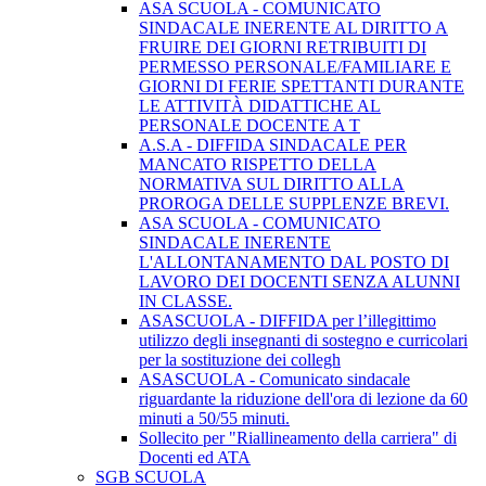
ASA SCUOLA - COMUNICATO
SINDACALE INERENTE AL DIRITTO A
FRUIRE DEI GIORNI RETRIBUITI DI
PERMESSO PERSONALE/FAMILIARE E
GIORNI DI FERIE SPETTANTI DURANTE
LE ATTIVITÀ DIDATTICHE AL
PERSONALE DOCENTE A T
A.S.A - DIFFIDA SINDACALE PER
MANCATO RISPETTO DELLA
NORMATIVA SUL DIRITTO ALLA
PROROGA DELLE SUPPLENZE BREVI.
ASA SCUOLA - COMUNICATO
SINDACALE INERENTE
L'ALLONTANAMENTO DAL POSTO DI
LAVORO DEI DOCENTI SENZA ALUNNI
IN CLASSE.
ASASCUOLA - DIFFIDA per l’illegittimo
utilizzo degli insegnanti di sostegno e curricolari
per la sostituzione dei collegh
ASASCUOLA - Comunicato sindacale
riguardante la riduzione dell'ora di lezione da 60
minuti a 50/55 minuti.
Sollecito per "Riallineamento della carriera" di
Docenti ed ATA
SGB SCUOLA