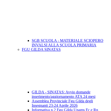
SGB SCUOLA - MATERIALE SCIOPERO
INVALSI ALLA SCUOLA PRIMARIA
FGU GILDA SINATAS
GILDA - SINATAS: Avvio domande
inserimento/aggiornamento ATA 24 mesi
Assemblea Provinciale Fgu Gilda degli
Insegnanti 23-24 Aprile 2026
Informativa n.2 Fgu Gilda Unams Fc e Rn