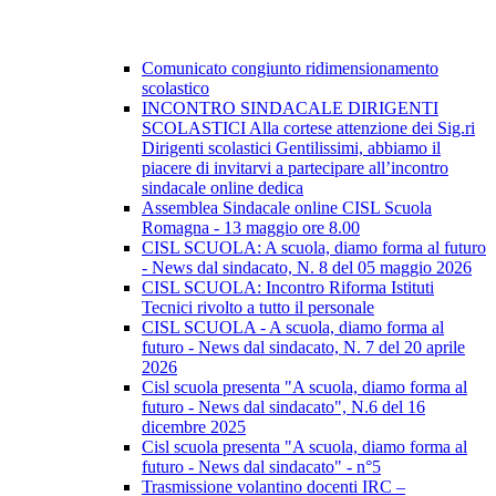
Comunicato congiunto ridimensionamento
scolastico
INCONTRO SINDACALE DIRIGENTI
SCOLASTICI Alla cortese attenzione dei Sig.ri
Dirigenti scolastici Gentilissimi, abbiamo il
piacere di invitarvi a partecipare all’incontro
sindacale online dedica
Assemblea Sindacale online CISL Scuola
Romagna - 13 maggio ore 8.00
CISL SCUOLA: A scuola, diamo forma al futuro
- News dal sindacato, N. 8 del 05 maggio 2026
CISL SCUOLA: Incontro Riforma Istituti
Tecnici rivolto a tutto il personale
CISL SCUOLA - A scuola, diamo forma al
futuro - News dal sindacato, N. 7 del 20 aprile
2026
Cisl scuola presenta "A scuola, diamo forma al
futuro - News dal sindacato", N.6 del 16
dicembre 2025
Cisl scuola presenta "A scuola, diamo forma al
futuro - News dal sindacato" - n°5
Trasmissione volantino docenti IRC –