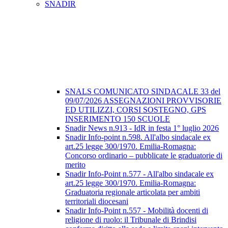
SNADIR
SNALS COMUNICATO SINDACALE 33 del
09/07/2026 ASSEGNAZIONI PROVVISORIE
ED UTILIZZI, CORSI SOSTEGNO, GPS
INSERIMENTO 150 SCUOLE
Snadir News n.913 - IdR in festa 1° luglio 2026
Snadir Info-point n.598. All'albo sindacale ex
art.25 legge 300/1970. Emilia-Romagna:
Concorso ordinario – pubblicate le graduatorie di
merito
Snadir Info-Point n.577 - All'albo sindacale ex
art.25 legge 300/1970. Emilia-Romagna:
Graduatoria regionale articolata per ambiti
territoriali diocesani
Snadir Info-Point n.557 - Mobilità docenti di
religione di ruolo: il Tribunale di Brindisi