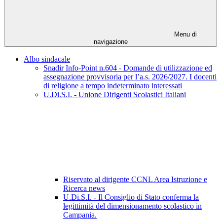
Menu di
navigazione
Albo sindacale
Snadir Info-Point n.604 - Domande di utilizzazione ed
assegnazione provvisoria per l’a.s. 2026/2027. I docenti
di religione a tempo indeterminato interessati
U.Di.S.I. - Unione Dirigenti Scolastici Italiani
Riservato al dirigente CCNL Area Istruzione e
Ricerca news
U.Di.S.I. - Il Consiglio di Stato conferma la
legittimità del dimensionamento scolastico in
Campania.