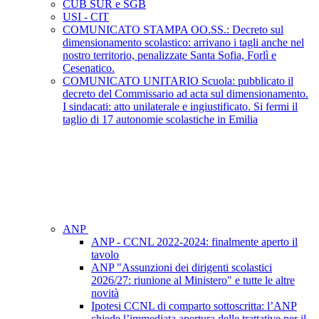
CUB SUR e SGB
USI - CIT
COMUNICATO STAMPA OO.SS.: Decreto sul
dimensionamento scolastico: arrivano i tagli anche nel
nostro territorio, penalizzate Santa Sofia, Forlì e
Cesenatico.
COMUNICATO UNITARIO Scuola: pubblicato il
decreto del Commissario ad acta sul dimensionamento.
I sindacati: atto unilaterale e ingiustificato. Si fermi il
taglio di 17 autonomie scolastiche in Emilia
ANP
ANP - CCNL 2022-2024: finalmente aperto il
tavolo
ANP "Assunzioni dei dirigenti scolastici
2026/27: riunione al Ministero" e tutte le altre
novità
Ipotesi CCNL di comparto sottoscritta: l’ANP
chiede l’immediata apertura delle trattative per il