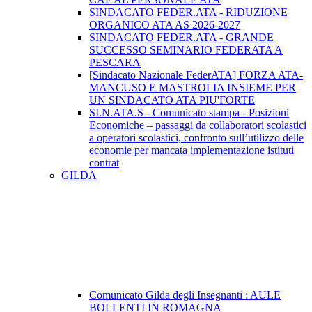
SINDACATO FEDER.ATA - RIDUZIONE
ORGANICO ATA AS 2026-2027
SINDACATO FEDER.ATA - GRANDE
SUCCESSO SEMINARIO FEDERATA A
PESCARA
[Sindacato Nazionale FederATA] FORZA ATA-
MANCUSO E MASTROLIA INSIEME PER
UN SINDACATO ATA PIU'FORTE
SI.N.ATA.S - Comunicato stampa - Posizioni
Economiche – passaggi da collaboratori scolastici
a operatori scolastici, confronto sull’utilizzo delle
economie per mancata implementazione istituti
contrat
GILDA
Comunicato Gilda degli Insegnanti : AULE
BOLLENTI IN ROMAGNA