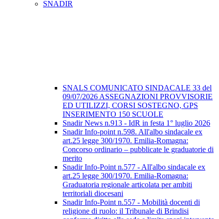
SNADIR
SNALS COMUNICATO SINDACALE 33 del
09/07/2026 ASSEGNAZIONI PROVVISORIE
ED UTILIZZI, CORSI SOSTEGNO, GPS
INSERIMENTO 150 SCUOLE
Snadir News n.913 - IdR in festa 1° luglio 2026
Snadir Info-point n.598. All'albo sindacale ex
art.25 legge 300/1970. Emilia-Romagna:
Concorso ordinario – pubblicate le graduatorie di
merito
Snadir Info-Point n.577 - All'albo sindacale ex
art.25 legge 300/1970. Emilia-Romagna:
Graduatoria regionale articolata per ambiti
territoriali diocesani
Snadir Info-Point n.557 - Mobilità docenti di
religione di ruolo: il Tribunale di Brindisi