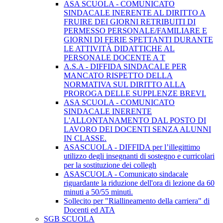
ASA SCUOLA - COMUNICATO
SINDACALE INERENTE AL DIRITTO A
FRUIRE DEI GIORNI RETRIBUITI DI
PERMESSO PERSONALE/FAMILIARE E
GIORNI DI FERIE SPETTANTI DURANTE
LE ATTIVITÀ DIDATTICHE AL
PERSONALE DOCENTE A T
A.S.A - DIFFIDA SINDACALE PER
MANCATO RISPETTO DELLA
NORMATIVA SUL DIRITTO ALLA
PROROGA DELLE SUPPLENZE BREVI.
ASA SCUOLA - COMUNICATO
SINDACALE INERENTE
L'ALLONTANAMENTO DAL POSTO DI
LAVORO DEI DOCENTI SENZA ALUNNI
IN CLASSE.
ASASCUOLA - DIFFIDA per l’illegittimo
utilizzo degli insegnanti di sostegno e curricolari
per la sostituzione dei collegh
ASASCUOLA - Comunicato sindacale
riguardante la riduzione dell'ora di lezione da 60
minuti a 50/55 minuti.
Sollecito per "Riallineamento della carriera" di
Docenti ed ATA
SGB SCUOLA