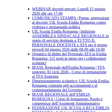
WEBINAR docenti precari: Lunedì 15 giugno
2026 alle ore 17.00
COMUNICATO STAMPA | Parma, aggressione
ai docenti: UIL Scuola Emilia Romagna contro
violenza e propaganda politica
UIL Scuola Emilia Romagna | Indizione
ASSEMBLEA SINDACALE REGIONALE in
orario di servizio destinata a TUTTO IL
PERSONALE DOCENTE e ATA per il giorno
giovedì 04 giugno 2026 dalle 08.00 alle 10.00
Organico di diritto del Personale ATA in Emilia
Romagna: 112 posti in meno per i collaboratori
scolastici
IRASE Regionale dell'Emilia Romagna | TFA
sostegno XI ciclo 2026 - Corso di preparazione
al TFA Sostegno
Dimensionamento scolastico: UIL Scuola Emilia-
Romagna contraria agli accorpamenti e al
commissariamento del Governo
IRASE REGIONALE dell’EMILIA
ROMAGNA | Corso di formazione: Ruolo e
competenze dell’Assistente Amministrativo
FEDERAZIONE UIL SCUOLA RUA EMILIA