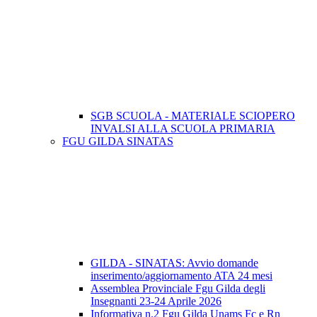
SGB SCUOLA - MATERIALE SCIOPERO
INVALSI ALLA SCUOLA PRIMARIA
FGU GILDA SINATAS
GILDA - SINATAS: Avvio domande
inserimento/aggiornamento ATA 24 mesi
Assemblea Provinciale Fgu Gilda degli
Insegnanti 23-24 Aprile 2026
Informativa n.2 Fgu Gilda Unams Fc e Rn