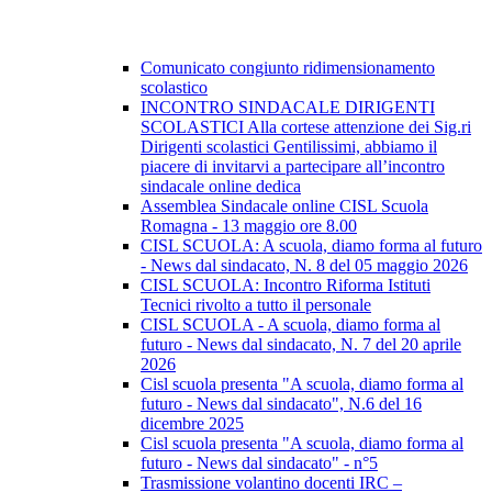
Comunicato congiunto ridimensionamento
scolastico
INCONTRO SINDACALE DIRIGENTI
SCOLASTICI Alla cortese attenzione dei Sig.ri
Dirigenti scolastici Gentilissimi, abbiamo il
piacere di invitarvi a partecipare all’incontro
sindacale online dedica
Assemblea Sindacale online CISL Scuola
Romagna - 13 maggio ore 8.00
CISL SCUOLA: A scuola, diamo forma al futuro
- News dal sindacato, N. 8 del 05 maggio 2026
CISL SCUOLA: Incontro Riforma Istituti
Tecnici rivolto a tutto il personale
CISL SCUOLA - A scuola, diamo forma al
futuro - News dal sindacato, N. 7 del 20 aprile
2026
Cisl scuola presenta "A scuola, diamo forma al
futuro - News dal sindacato", N.6 del 16
dicembre 2025
Cisl scuola presenta "A scuola, diamo forma al
futuro - News dal sindacato" - n°5
Trasmissione volantino docenti IRC –