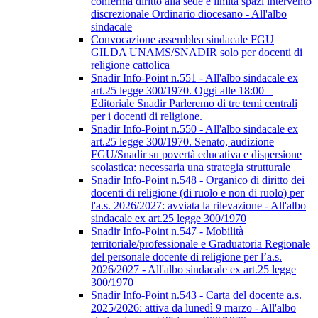
conferma diritto alla sede e limita spazi intervento
discrezionale Ordinario diocesano - All'albo
sindacale
Convocazione assemblea sindacale FGU
GILDA UNAMS/SNADIR solo per docenti di
religione cattolica
Snadir Info-Point n.551 - All'albo sindacale ex
art.25 legge 300/1970. Oggi alle 18:00 –
Editoriale Snadir Parleremo di tre temi centrali
per i docenti di religione.
Snadir Info-Point n.550 - All'albo sindacale ex
art.25 legge 300/1970. Senato, audizione
FGU/Snadir su povertà educativa e dispersione
scolastica: necessaria una strategia strutturale
Snadir Info-Point n.548 - Organico di diritto dei
docenti di religione (di ruolo e non di ruolo) per
l'a.s. 2026/2027: avviata la rilevazione - All'albo
sindacale ex art.25 legge 300/1970
Snadir Info-Point n.547 - Mobilità
territoriale/professionale e Graduatoria Regionale
del personale docente di religione per l’a.s.
2026/2027 - All'albo sindacale ex art.25 legge
300/1970
Snadir Info-Point n.543 - Carta del docente a.s.
2025/2026: attiva da lunedì 9 marzo - All'albo