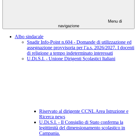
Menu di
navigazione
Albo sindacale
Snadir Info-Point n.604 - Domande di utilizzazione ed
assegnazione provvisoria per l’a.s. 2026/2027. I docenti
di religione a tempo indeterminato interessati
U.Di.S.I. - Unione Dirigenti Scolastici Italiani
Riservato al dirigente CCNL Area Istruzione e
Ricerca news
U.Di.S.I. - Il Consiglio di Stato conferma la
legittimità del dimensionamento scolastico in
Campania.