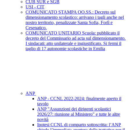
CUB SUR e SGB
USI - CIT
COMUNICATO STAMPA OO.SS.: Decreto sul
dimensionamento scolastico: arrivano i tagli anche nel
nostro territorio, penalizzate Santa Sofia, Forlì e
Cesenatico.
COMUNICATO UNITARIO Scuola: pubblicato il
decreto del Commissario ad acta sul dimensionamento.
I sindacati: atto unilaterale e ingiustificato. Si fermi il
taglio di 17 autonomie scolastiche in Emilia
ANP
ANP - CCNL 2022-2024: finalmente aperto il
tavolo
ANP "Assunzioni dei dirigenti scolastici
2026/27: riunione al Ministero" e tutte le altre
novità
Ipotesi CCNL di comparto sottoscritta: l’ANP
chiede l’immediata apertura delle trattative per il