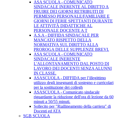
ASA SCUOLA - COMUNICATO
SINDACALE INERENTE AL DIRITTO A
FRUIRE DEI GIORNI RETRIBUITI DI
PERMESSO PERSONALE/FAMILIARE E
GIORNI DI FERIE SPETTANTI DURANTE
LE ATTIVITÀ DIDATTICHE AL
PERSONALE DOCENTE A T
A.S.A - DIFFIDA SINDACALE PER
MANCATO RISPETTO DELLA
NORMATIVA SUL DIRITTO ALLA
PROROGA DELLE SUPPLENZE BREVI.
ASA SCUOLA - COMUNICATO
SINDACALE INERENTE
L'ALLONTANAMENTO DAL POSTO DI
LAVORO DEI DOCENTI SENZA ALUNNI
IN CLASSE.
ASASCUOLA - DIFFIDA per l’illegittimo
utilizzo degli insegnanti di sostegno e curricolari
per la sostituzione dei collegh
ASASCUOLA - Comunicato sindacale
riguardante la riduzione dell'ora di lezione da 60
minuti a 50/55 minuti.
Sollecito per "Riallineamento della carriera" di
Docenti ed ATA
SGB SCUOLA