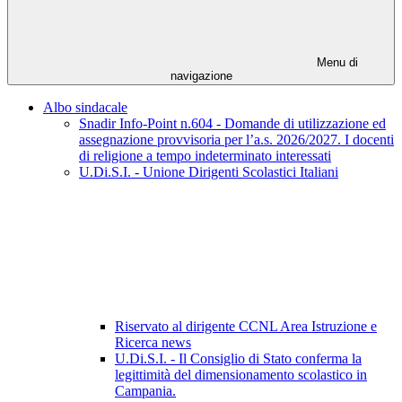
Menu di
navigazione
Albo sindacale
Snadir Info-Point n.604 - Domande di utilizzazione ed
assegnazione provvisoria per l’a.s. 2026/2027. I docenti
di religione a tempo indeterminato interessati
U.Di.S.I. - Unione Dirigenti Scolastici Italiani
Riservato al dirigente CCNL Area Istruzione e
Ricerca news
U.Di.S.I. - Il Consiglio di Stato conferma la
legittimità del dimensionamento scolastico in
Campania.