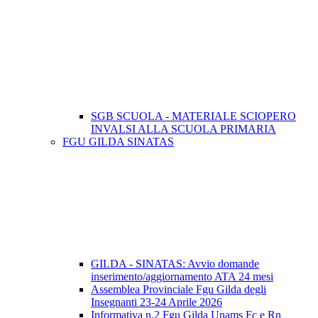
SGB SCUOLA - MATERIALE SCIOPERO
INVALSI ALLA SCUOLA PRIMARIA
FGU GILDA SINATAS
GILDA - SINATAS: Avvio domande
inserimento/aggiornamento ATA 24 mesi
Assemblea Provinciale Fgu Gilda degli
Insegnanti 23-24 Aprile 2026
Informativa n.2 Fgu Gilda Unams Fc e Rn