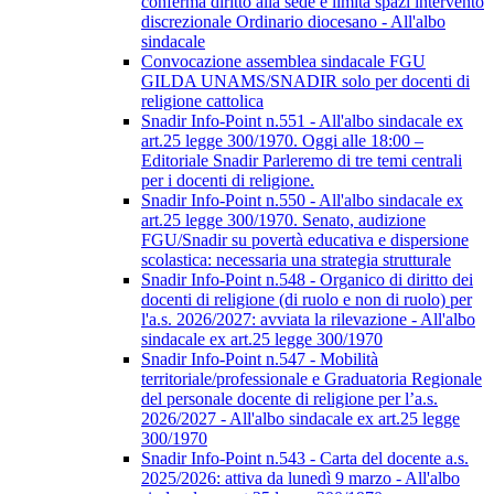
conferma diritto alla sede e limita spazi intervento
discrezionale Ordinario diocesano - All'albo
sindacale
Convocazione assemblea sindacale FGU
GILDA UNAMS/SNADIR solo per docenti di
religione cattolica
Snadir Info-Point n.551 - All'albo sindacale ex
art.25 legge 300/1970. Oggi alle 18:00 –
Editoriale Snadir Parleremo di tre temi centrali
per i docenti di religione.
Snadir Info-Point n.550 - All'albo sindacale ex
art.25 legge 300/1970. Senato, audizione
FGU/Snadir su povertà educativa e dispersione
scolastica: necessaria una strategia strutturale
Snadir Info-Point n.548 - Organico di diritto dei
docenti di religione (di ruolo e non di ruolo) per
l'a.s. 2026/2027: avviata la rilevazione - All'albo
sindacale ex art.25 legge 300/1970
Snadir Info-Point n.547 - Mobilità
territoriale/professionale e Graduatoria Regionale
del personale docente di religione per l’a.s.
2026/2027 - All'albo sindacale ex art.25 legge
300/1970
Snadir Info-Point n.543 - Carta del docente a.s.
2025/2026: attiva da lunedì 9 marzo - All'albo