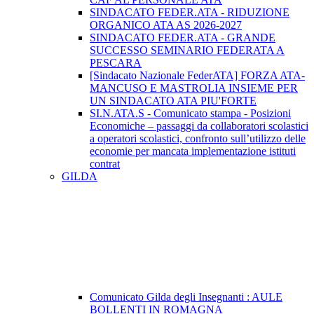
SINDACATO FEDER.ATA - RIDUZIONE
ORGANICO ATA AS 2026-2027
SINDACATO FEDER.ATA - GRANDE
SUCCESSO SEMINARIO FEDERATA A
PESCARA
[Sindacato Nazionale FederATA] FORZA ATA-
MANCUSO E MASTROLIA INSIEME PER
UN SINDACATO ATA PIU'FORTE
SI.N.ATA.S - Comunicato stampa - Posizioni
Economiche – passaggi da collaboratori scolastici
a operatori scolastici, confronto sull’utilizzo delle
economie per mancata implementazione istituti
contrat
GILDA
Comunicato Gilda degli Insegnanti : AULE
BOLLENTI IN ROMAGNA