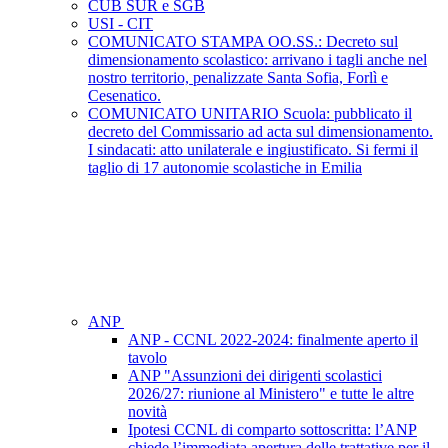
CUB SUR e SGB
USI - CIT
COMUNICATO STAMPA OO.SS.: Decreto sul
dimensionamento scolastico: arrivano i tagli anche nel
nostro territorio, penalizzate Santa Sofia, Forlì e
Cesenatico.
COMUNICATO UNITARIO Scuola: pubblicato il
decreto del Commissario ad acta sul dimensionamento.
I sindacati: atto unilaterale e ingiustificato. Si fermi il
taglio di 17 autonomie scolastiche in Emilia
ANP
ANP - CCNL 2022-2024: finalmente aperto il
tavolo
ANP "Assunzioni dei dirigenti scolastici
2026/27: riunione al Ministero" e tutte le altre
novità
Ipotesi CCNL di comparto sottoscritta: l’ANP
chiede l’immediata apertura delle trattative per il