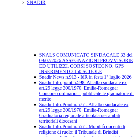
SNADIR
SNALS COMUNICATO SINDACALE 33 del
09/07/2026 ASSEGNAZIONI PROVVISORIE
ED UTILIZZI, CORSI SOSTEGNO, GPS
INSERIMENTO 150 SCUOLE
Snadir News n.913 - IdR in festa 1° luglio 2026
Snadir Info-point n.598. All'albo sindacale ex
art.25 legge 300/1970. Emilia-Romagna:
Concorso ordinario – pubblicate le graduatorie di
merito
Snadir Info-Point n.577 - All'albo sindacale ex
art.25 legge 300/1970. Emilia-Romagna:
Graduatoria regionale articolata per ambiti
territoriali diocesani
Snadir Info-Point n.557 - Mobilità docenti di
religione di ruolo: il Tribunale di Brindisi