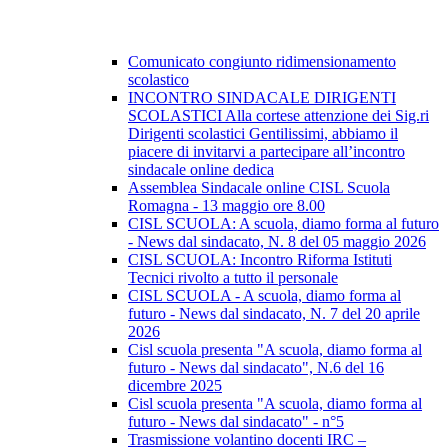
Comunicato congiunto ridimensionamento
scolastico
INCONTRO SINDACALE DIRIGENTI
SCOLASTICI Alla cortese attenzione dei Sig.ri
Dirigenti scolastici Gentilissimi, abbiamo il
piacere di invitarvi a partecipare all’incontro
sindacale online dedica
Assemblea Sindacale online CISL Scuola
Romagna - 13 maggio ore 8.00
CISL SCUOLA: A scuola, diamo forma al futuro
- News dal sindacato, N. 8 del 05 maggio 2026
CISL SCUOLA: Incontro Riforma Istituti
Tecnici rivolto a tutto il personale
CISL SCUOLA - A scuola, diamo forma al
futuro - News dal sindacato, N. 7 del 20 aprile
2026
Cisl scuola presenta "A scuola, diamo forma al
futuro - News dal sindacato", N.6 del 16
dicembre 2025
Cisl scuola presenta "A scuola, diamo forma al
futuro - News dal sindacato" - n°5
Trasmissione volantino docenti IRC –