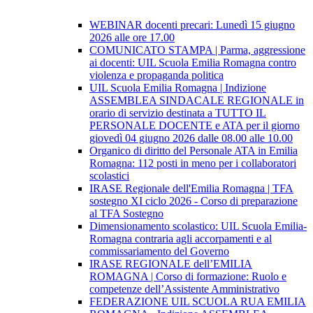
WEBINAR docenti precari: Lunedì 15 giugno
2026 alle ore 17.00
COMUNICATO STAMPA | Parma, aggressione
ai docenti: UIL Scuola Emilia Romagna contro
violenza e propaganda politica
UIL Scuola Emilia Romagna | Indizione
ASSEMBLEA SINDACALE REGIONALE in
orario di servizio destinata a TUTTO IL
PERSONALE DOCENTE e ATA per il giorno
giovedì 04 giugno 2026 dalle 08.00 alle 10.00
Organico di diritto del Personale ATA in Emilia
Romagna: 112 posti in meno per i collaboratori
scolastici
IRASE Regionale dell'Emilia Romagna | TFA
sostegno XI ciclo 2026 - Corso di preparazione
al TFA Sostegno
Dimensionamento scolastico: UIL Scuola Emilia-
Romagna contraria agli accorpamenti e al
commissariamento del Governo
IRASE REGIONALE dell’EMILIA
ROMAGNA | Corso di formazione: Ruolo e
competenze dell’Assistente Amministrativo
FEDERAZIONE UIL SCUOLA RUA EMILIA