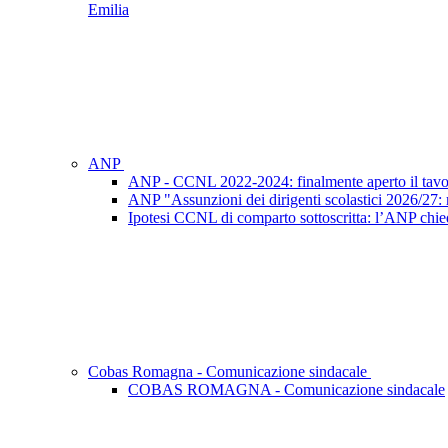
Emilia
ANP
ANP - CCNL 2022-2024: finalmente aperto il tavo
ANP "Assunzioni dei dirigenti scolastici 2026/27: ri
Ipotesi CCNL di comparto sottoscritta: l’ANP chied
Cobas Romagna - Comunicazione sindacale
COBAS ROMAGNA - Comunicazione sindacale