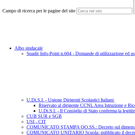
Campo di ricerca per le pagine del sito
Albo sindacale
Snadir Info-Point n.604 - Domande di utilizzazione ed ass
U.Di.S.I. - Unione Dirigenti Scolastici Italiani
Riservato al dirigente CCNL Area Istruzione e Ri
U.Di.S.I. - Il Consiglio di Stato conferma la legit
CUB SUR e SGB
USI - CIT
COMUNICATO STAMPA OO.SS.: Decreto sul dimensionamento 
COMUNICATO UNITARIO Scuola: pubblicato il decreto del C