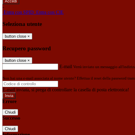
-
Entra con SPID
Entra con CIE
Seleziona utente
button close
×
Recupero password
button close
×
E-mail
Verrà inviato un messaggio all'indirizz
Non hai una e-mail associata al nome utente? Effettua il reset della password tram
E-mail inviata, si prega di controllare la casella di posta elettronica!
Errore
Chiudi
Successo
Chiudi
Informazione