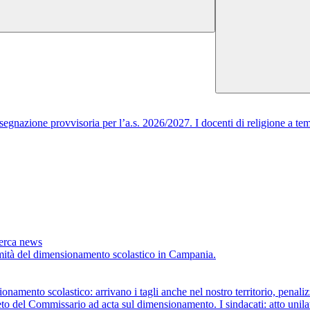
egnazione provvisoria per l’a.s. 2026/2027. I docenti di religione a tem
cerca news
timità del dimensionamento scolastico in Campania.
scolastico: arrivano i tagli anche nel nostro territorio, penalizza
ommissario ad acta sul dimensionamento. I sindacati: atto unilaterale 