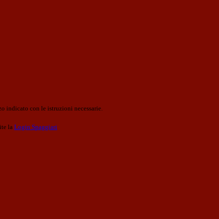
o indicato con le istruzioni necessarie.
ite la
Login Spaggiari