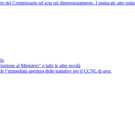
ommissario ad acta sul dimensionamento. I sindacati: atto unilaterale 
lo
unione al Ministero" e tutte le altre novità
e l’immediata apertura delle trattative per il CCNL di area