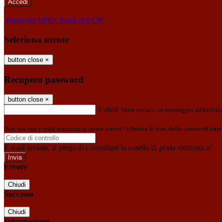
-
Entra con SPID
Entra con CIE
Seleziona utente
button close
×
Recupero password
button close
×
E-mail
Verrà inviato un messaggio all'indirizz
Non hai una e-mail associata al nome utente? Effettua il reset della password tram
E-mail inviata, si prega di controllare la casella di posta elettronica!
Errore
Chiudi
Successo
Chiudi
Informazione