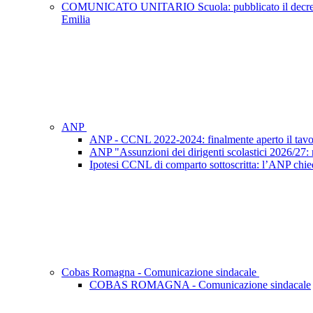
COMUNICATO UNITARIO Scuola: pubblicato il decreto del C
Emilia
ANP
ANP - CCNL 2022-2024: finalmente aperto il tavo
ANP "Assunzioni dei dirigenti scolastici 2026/27: ri
Ipotesi CCNL di comparto sottoscritta: l’ANP chied
Cobas Romagna - Comunicazione sindacale
COBAS ROMAGNA - Comunicazione sindacale