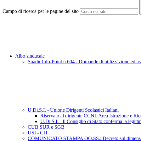
Campo di ricerca per le pagine del sito
Albo sindacale
Snadir Info-Point n.604 - Domande di utilizzazione ed ass
U.Di.S.I. - Unione Dirigenti Scolastici Italiani
Riservato al dirigente CCNL Area Istruzione e Ri
U.Di.S.I. - Il Consiglio di Stato conferma la legit
CUB SUR e SGB
USI - CIT
COMUNICATO STAMPA OO.SS.: Decreto sul dimensionamento 