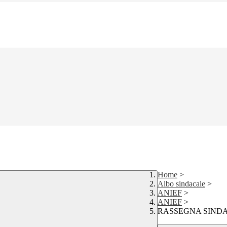
Home
>
Albo sindacale
>
ANIEF
>
ANIEF
>
RASSEGNA SINDAC