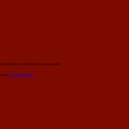
o indicato con le istruzioni necessarie.
ite la
Login Spaggiari