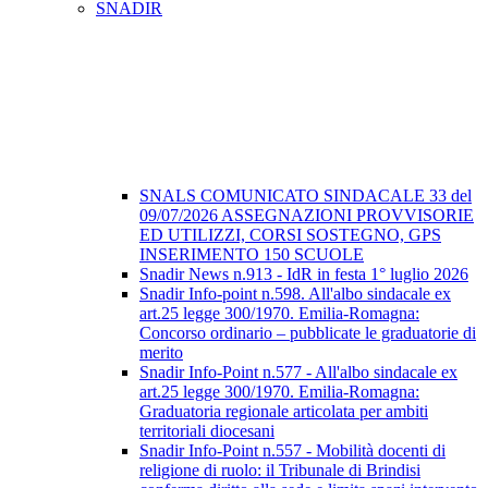
SNADIR
SNALS COMUNICATO SINDACALE 33 del
09/07/2026 ASSEGNAZIONI PROVVISORIE
ED UTILIZZI, CORSI SOSTEGNO, GPS
INSERIMENTO 150 SCUOLE
Snadir News n.913 - IdR in festa 1° luglio 2026
Snadir Info-point n.598. All'albo sindacale ex
art.25 legge 300/1970. Emilia-Romagna:
Concorso ordinario – pubblicate le graduatorie di
merito
Snadir Info-Point n.577 - All'albo sindacale ex
art.25 legge 300/1970. Emilia-Romagna:
Graduatoria regionale articolata per ambiti
territoriali diocesani
Snadir Info-Point n.557 - Mobilità docenti di
religione di ruolo: il Tribunale di Brindisi