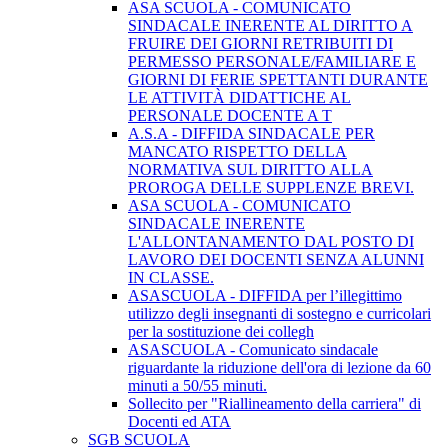
ASA SCUOLA - COMUNICATO
SINDACALE INERENTE AL DIRITTO A
FRUIRE DEI GIORNI RETRIBUITI DI
PERMESSO PERSONALE/FAMILIARE E
GIORNI DI FERIE SPETTANTI DURANTE
LE ATTIVITÀ DIDATTICHE AL
PERSONALE DOCENTE A T
A.S.A - DIFFIDA SINDACALE PER
MANCATO RISPETTO DELLA
NORMATIVA SUL DIRITTO ALLA
PROROGA DELLE SUPPLENZE BREVI.
ASA SCUOLA - COMUNICATO
SINDACALE INERENTE
L'ALLONTANAMENTO DAL POSTO DI
LAVORO DEI DOCENTI SENZA ALUNNI
IN CLASSE.
ASASCUOLA - DIFFIDA per l’illegittimo
utilizzo degli insegnanti di sostegno e curricolari
per la sostituzione dei collegh
ASASCUOLA - Comunicato sindacale
riguardante la riduzione dell'ora di lezione da 60
minuti a 50/55 minuti.
Sollecito per "Riallineamento della carriera" di
Docenti ed ATA
SGB SCUOLA