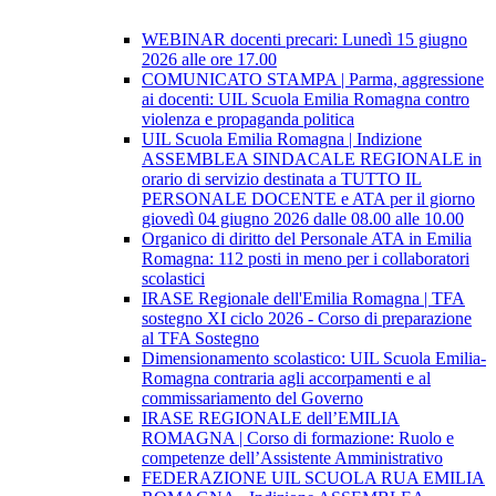
WEBINAR docenti precari: Lunedì 15 giugno
2026 alle ore 17.00
COMUNICATO STAMPA | Parma, aggressione
ai docenti: UIL Scuola Emilia Romagna contro
violenza e propaganda politica
UIL Scuola Emilia Romagna | Indizione
ASSEMBLEA SINDACALE REGIONALE in
orario di servizio destinata a TUTTO IL
PERSONALE DOCENTE e ATA per il giorno
giovedì 04 giugno 2026 dalle 08.00 alle 10.00
Organico di diritto del Personale ATA in Emilia
Romagna: 112 posti in meno per i collaboratori
scolastici
IRASE Regionale dell'Emilia Romagna | TFA
sostegno XI ciclo 2026 - Corso di preparazione
al TFA Sostegno
Dimensionamento scolastico: UIL Scuola Emilia-
Romagna contraria agli accorpamenti e al
commissariamento del Governo
IRASE REGIONALE dell’EMILIA
ROMAGNA | Corso di formazione: Ruolo e
competenze dell’Assistente Amministrativo
FEDERAZIONE UIL SCUOLA RUA EMILIA