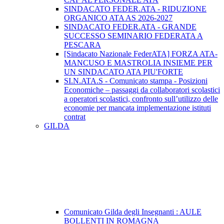
SINDACATO FEDER.ATA - RIDUZIONE
ORGANICO ATA AS 2026-2027
SINDACATO FEDER.ATA - GRANDE
SUCCESSO SEMINARIO FEDERATA A
PESCARA
[Sindacato Nazionale FederATA] FORZA ATA-
MANCUSO E MASTROLIA INSIEME PER
UN SINDACATO ATA PIU'FORTE
SI.N.ATA.S - Comunicato stampa - Posizioni
Economiche – passaggi da collaboratori scolastici
a operatori scolastici, confronto sull’utilizzo delle
economie per mancata implementazione istituti
contrat
GILDA
Comunicato Gilda degli Insegnanti : AULE
BOLLENTI IN ROMAGNA