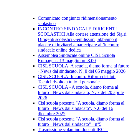
Comunicato congiunto ridimensionamento
scolastico
INCONTRO SINDACALE DIRIGENTI
SCOLASTICI Alla cortese attenzione dei Sig.ri
Dirigenti scolastici Gentilissimi, abbiamo il
piacere di invitarvi a partecipare all’incontro
sindacale online dedica
Assemblea Sindacale online CISL Scuola
Romagna - 13 maggio ore 8.00
CISL SCUOLA: A scuola, diamo forma al futuro
- News dal sindacato, N. 8 del 05 maggio 2026
CISL SCUOLA: Incontro Riforma Istituti
Tecnici rivolto a tutto il personale
CISL SCUOLA - A scuola, diamo forma al
futuro - News dal sindacato, N. 7 del 20 aprile
2026
Cisl scuola presenta "A scuola, diamo forma al
futuro - News dal sindacato", N.6 del 16
dicembre 2025
Cisl scuola presenta "A scuola, diamo forma al
futuro - News dal sindacato" - n°5
Trasmissione volantino docenti IRC –