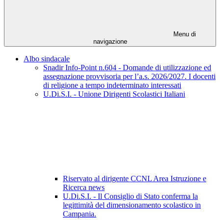
Menu di
navigazione
Albo sindacale
Snadir Info-Point n.604 - Domande di utilizzazione ed
assegnazione provvisoria per l’a.s. 2026/2027. I docenti
di religione a tempo indeterminato interessati
U.Di.S.I. - Unione Dirigenti Scolastici Italiani
Riservato al dirigente CCNL Area Istruzione e
Ricerca news
U.Di.S.I. - Il Consiglio di Stato conferma la
legittimità del dimensionamento scolastico in
Campania.