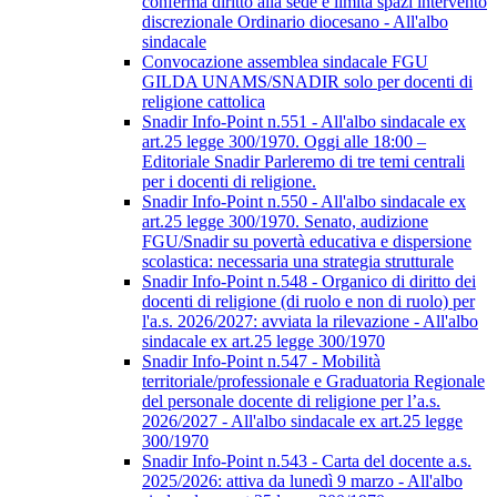
conferma diritto alla sede e limita spazi intervento
discrezionale Ordinario diocesano - All'albo
sindacale
Convocazione assemblea sindacale FGU
GILDA UNAMS/SNADIR solo per docenti di
religione cattolica
Snadir Info-Point n.551 - All'albo sindacale ex
art.25 legge 300/1970. Oggi alle 18:00 –
Editoriale Snadir Parleremo di tre temi centrali
per i docenti di religione.
Snadir Info-Point n.550 - All'albo sindacale ex
art.25 legge 300/1970. Senato, audizione
FGU/Snadir su povertà educativa e dispersione
scolastica: necessaria una strategia strutturale
Snadir Info-Point n.548 - Organico di diritto dei
docenti di religione (di ruolo e non di ruolo) per
l'a.s. 2026/2027: avviata la rilevazione - All'albo
sindacale ex art.25 legge 300/1970
Snadir Info-Point n.547 - Mobilità
territoriale/professionale e Graduatoria Regionale
del personale docente di religione per l’a.s.
2026/2027 - All'albo sindacale ex art.25 legge
300/1970
Snadir Info-Point n.543 - Carta del docente a.s.
2025/2026: attiva da lunedì 9 marzo - All'albo