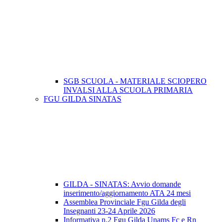
SGB SCUOLA - MATERIALE SCIOPERO
INVALSI ALLA SCUOLA PRIMARIA
FGU GILDA SINATAS
GILDA - SINATAS: Avvio domande
inserimento/aggiornamento ATA 24 mesi
Assemblea Provinciale Fgu Gilda degli
Insegnanti 23-24 Aprile 2026
Informativa n.2 Fgu Gilda Unams Fc e Rn