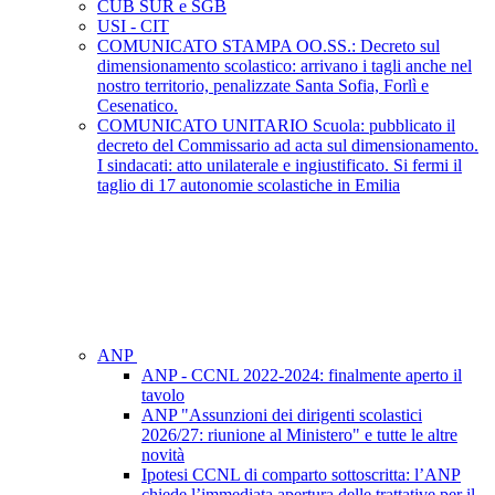
CUB SUR e SGB
USI - CIT
COMUNICATO STAMPA OO.SS.: Decreto sul
dimensionamento scolastico: arrivano i tagli anche nel
nostro territorio, penalizzate Santa Sofia, Forlì e
Cesenatico.
COMUNICATO UNITARIO Scuola: pubblicato il
decreto del Commissario ad acta sul dimensionamento.
I sindacati: atto unilaterale e ingiustificato. Si fermi il
taglio di 17 autonomie scolastiche in Emilia
ANP
ANP - CCNL 2022-2024: finalmente aperto il
tavolo
ANP "Assunzioni dei dirigenti scolastici
2026/27: riunione al Ministero" e tutte le altre
novità
Ipotesi CCNL di comparto sottoscritta: l’ANP
chiede l’immediata apertura delle trattative per il