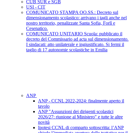
CUB SUR e SGB
USI - CIT
COMUNICATO STAMPA OO.SS.: Decreto sul
dimensionamento scolastico: arrivano i tagli anche nel
nostro territorio, penalizzate Santa Sofia, Forlì e
Cesenatico.
COMUNICATO UNITARIO Scuola: pubblicato il
decreto del Commissario ad acta sul dimensionamento.
I sindacati: atto unilaterale e ingiustificato. Si fermi il
taglio di 17 autonomie scolastiche in Emilia
ANP
ANP - CCNL 2022-2024: finalmente aperto il
tavolo
ANP "Assunzioni dei dirigenti scolastici
2026/27: riunione al Ministero" e tutte le altre
novità
Ipotesi CCNL di comparto sottoscritta: l’ANP
chiede l’immediata apertura delle trattative per il