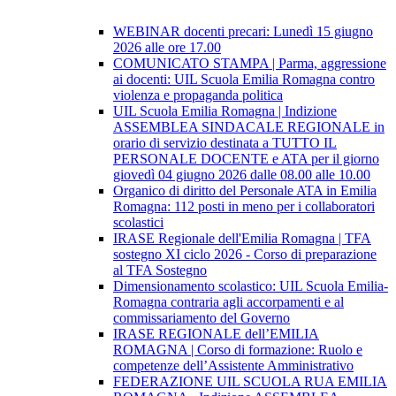
WEBINAR docenti precari: Lunedì 15 giugno
2026 alle ore 17.00
COMUNICATO STAMPA | Parma, aggressione
ai docenti: UIL Scuola Emilia Romagna contro
violenza e propaganda politica
UIL Scuola Emilia Romagna | Indizione
ASSEMBLEA SINDACALE REGIONALE in
orario di servizio destinata a TUTTO IL
PERSONALE DOCENTE e ATA per il giorno
giovedì 04 giugno 2026 dalle 08.00 alle 10.00
Organico di diritto del Personale ATA in Emilia
Romagna: 112 posti in meno per i collaboratori
scolastici
IRASE Regionale dell'Emilia Romagna | TFA
sostegno XI ciclo 2026 - Corso di preparazione
al TFA Sostegno
Dimensionamento scolastico: UIL Scuola Emilia-
Romagna contraria agli accorpamenti e al
commissariamento del Governo
IRASE REGIONALE dell’EMILIA
ROMAGNA | Corso di formazione: Ruolo e
competenze dell’Assistente Amministrativo
FEDERAZIONE UIL SCUOLA RUA EMILIA