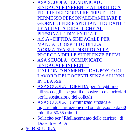
ASA SCUOLA - COMUNICATO
SINDACALE INERENTE AL DIRITTO A
FRUIRE DEI GIORNI RETRIBUITI DI
PERMESSO PERSONALE/FAMILIARE E
GIORNI DI FERIE SPETTANTI DURANTE
LE ATTIVITÀ DIDATTICHE AL
PERSONALE DOCENTE A T
A.S.A - DIFFIDA SINDACALE PER
MANCATO RISPETTO DELLA
NORMATIVA SUL DIRITTO ALLA
PROROGA DELLE SUPPLENZE BREVI.
ASA SCUOLA - COMUNICATO
SINDACALE INERENTE
L'ALLONTANAMENTO DAL POSTO DI
LAVORO DEI DOCENTI SENZA ALUNNI
IN CLASSE.
ASASCUOLA - DIFFIDA per l’illegittimo
utilizzo degli insegnanti di sostegno e curricolari
per la sostituzione dei collegh
ASASCUOLA - Comunicato sindacale
riguardante la riduzione dell'ora di lezione da 60
minuti a 50/55 minuti.
Sollecito per "Riallineamento della carriera" di
Docenti ed ATA
SGB SCUOLA