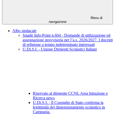
Menu di
navigazione
Albo sindacale
Snadir Info-Point n.604 - Domande di utilizzazione ed
assegnazione provvisoria per l’a.s. 2026/2027. I docenti
di religione a tempo indeterminato interessati
U.Di.S.I. - Unione Dirigenti Scolastici Italiani
Riservato al dirigente CCNL Area Istruzione e
Ricerca news
U.Di.S.I. - Il Consiglio di Stato conferma la
legittimità del dimensionamento scolastico in
Campania.