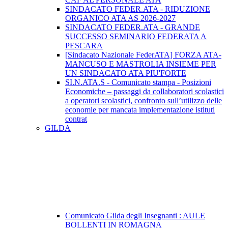
SINDACATO FEDER.ATA - RIDUZIONE
ORGANICO ATA AS 2026-2027
SINDACATO FEDER.ATA - GRANDE
SUCCESSO SEMINARIO FEDERATA A
PESCARA
[Sindacato Nazionale FederATA] FORZA ATA-
MANCUSO E MASTROLIA INSIEME PER
UN SINDACATO ATA PIU'FORTE
SI.N.ATA.S - Comunicato stampa - Posizioni
Economiche – passaggi da collaboratori scolastici
a operatori scolastici, confronto sull’utilizzo delle
economie per mancata implementazione istituti
contrat
GILDA
Comunicato Gilda degli Insegnanti : AULE
BOLLENTI IN ROMAGNA