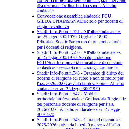
conferma diritto alla sede e limita spazi intervento
discrezionale Ordinario diocesano - All'albo
sindacale
Convocazione assemblea sindacale FGU
GILDA UNAMS/SNADIR solo per docenti di
religione cattolica
Snadir Info-Point n.551 - All'albo sindacale ex
art.25 legge 300/1970. Oggi alle 18:00 –
Editoriale Snadir Parleremo di tre temi centrali
per i docenti di religione.
Snadir Info-Point n.550 - All'albo sindacale ex
art.25 legge 300/1970. Senato, audizione
FGU/Snadir su povertà educativa e dispersione
scolastica: necessaria una strategia strutturale
Snadir Info-Point n.548 - Organico di diritto dei
docenti di religione (di ruolo e non di ruolo) per
l'a.s. 2026/2027: avviata la rilevazione - All'albo
sindacale ex art.25 legge 300/1970
Snadir Info-Point n.547 - Mobilità
territoriale/professionale e Graduatoria Regionale
del personale docente di religione per l’a.s.
2026/2027 - All'albo sindacale ex art.25 legge
300/1970
Snadir Info-Point n.543 - Carta del docente a.s.
2025/2026: attiva da lunedì 9 marzo - All'albo