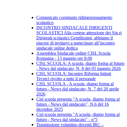
Comunicato congiunto ridimensionamento
scolastico
INCONTRO SINDACALE DIRIGENTI
SCOLASTICI Alla cortese attenzione dei Sig.ri
Dirigenti scolastici Gentilissimi, abbiamo il
piacere di invitarvi a partecipare all’incontro
sindacale online dedica
Assemblea Sindacale online CISL Scuola
Romagna - 13 maggio ore 8.00
CISL SCUOLA: A scuola, diamo forma al futuro
- News dal sindacato, N. 8 del 05 maggio 2026
CISL SCUOLA: Incontro Riforma Istituti
Tecnici rivolto a tutto il personale
CISL SCUOLA - A scuola, diamo forma al
futuro - News dal sindacato, N. 7 del 20 aprile
2026
Cisl scuola presenta "A scuola, diamo forma al
futuro - News dal sindacato", N.6 del 16
dicembre 2025
Cisl scuola presenta "A scuola, diamo forma al
futuro - News dal sindacato" - n°5
Trasmissione volantino docenti IRC –