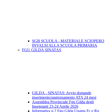
SGB SCUOLA - MATERIALE SCIOPERO
INVALSI ALLA SCUOLA PRIMARIA
FGU GILDA SINATAS
GILDA - SINATAS: Avvio domande
inserimento/aggiornamento ATA 24 mesi
Assemblea Provinciale Fgu Gilda degli
Insegnanti 23-24 Aprile 2026
Informativa n.2 Fgu Gilda Unams Fc e Rn