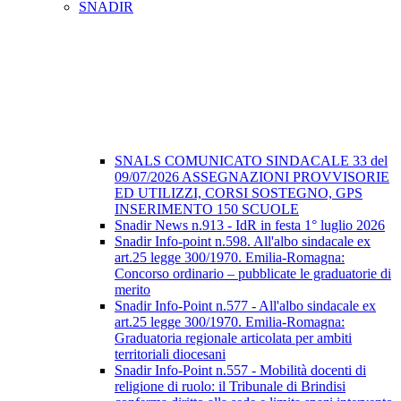
SNADIR
SNALS COMUNICATO SINDACALE 33 del
09/07/2026 ASSEGNAZIONI PROVVISORIE
ED UTILIZZI, CORSI SOSTEGNO, GPS
INSERIMENTO 150 SCUOLE
Snadir News n.913 - IdR in festa 1° luglio 2026
Snadir Info-point n.598. All'albo sindacale ex
art.25 legge 300/1970. Emilia-Romagna:
Concorso ordinario – pubblicate le graduatorie di
merito
Snadir Info-Point n.577 - All'albo sindacale ex
art.25 legge 300/1970. Emilia-Romagna:
Graduatoria regionale articolata per ambiti
territoriali diocesani
Snadir Info-Point n.557 - Mobilità docenti di
religione di ruolo: il Tribunale di Brindisi