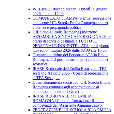
WEBINAR docenti precari: Lunedì 15 giugno
2026 alle ore 17.00
COMUNICATO STAMPA | Parma, aggressione
ai docenti: UIL Scuola Emilia Romagna contro
violenza e propaganda politica
UIL Scuola Emilia Romagna | Indizione
ASSEMBLEA SINDACALE REGIONALE in
orario di servizio destinata a TUTTO IL
PERSONALE DOCENTE e ATA per il giorno
giovedì 04 giugno 2026 dalle 08.00 alle 10.00
Organico di diritto del Personale ATA in Emilia
Romagna: 112 posti in meno per i collaboratori
scolastici
IRASE Regionale dell'Emilia Romagna | TFA
sostegno XI ciclo 2026 - Corso di preparazione
al TFA Sostegno
Dimensionamento scolastico: UIL Scuola Emilia-
Romagna contraria agli accorpamenti e al
commissariamento del Governo
IRASE REGIONALE dell’EMILIA
ROMAGNA | Corso di formazione: Ruolo e
competenze dell’Assistente Amministrativo
FEDERAZIONE UIL SCUOLA RUA EMILIA