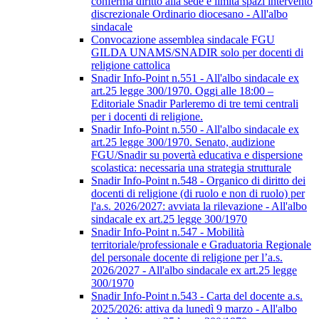
conferma diritto alla sede e limita spazi intervento
discrezionale Ordinario diocesano - All'albo
sindacale
Convocazione assemblea sindacale FGU
GILDA UNAMS/SNADIR solo per docenti di
religione cattolica
Snadir Info-Point n.551 - All'albo sindacale ex
art.25 legge 300/1970. Oggi alle 18:00 –
Editoriale Snadir Parleremo di tre temi centrali
per i docenti di religione.
Snadir Info-Point n.550 - All'albo sindacale ex
art.25 legge 300/1970. Senato, audizione
FGU/Snadir su povertà educativa e dispersione
scolastica: necessaria una strategia strutturale
Snadir Info-Point n.548 - Organico di diritto dei
docenti di religione (di ruolo e non di ruolo) per
l'a.s. 2026/2027: avviata la rilevazione - All'albo
sindacale ex art.25 legge 300/1970
Snadir Info-Point n.547 - Mobilità
territoriale/professionale e Graduatoria Regionale
del personale docente di religione per l’a.s.
2026/2027 - All'albo sindacale ex art.25 legge
300/1970
Snadir Info-Point n.543 - Carta del docente a.s.
2025/2026: attiva da lunedì 9 marzo - All'albo