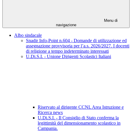
Menu di
navigazione
Albo sindacale
Snadir Info-Point n.604 - Domande di utilizzazione ed
assegnazione provvisoria per l’a.s. 2026/2027. I docenti
di religione a tempo indeterminato interessati
U.Di.S.I. - Unione Dirigenti Scolastici Italiani
Riservato al dirigente CCNL Area Istruzione e
Ricerca news
U.Di.S.I. - Il Consiglio di Stato conferma la
legittimità del dimensionamento scolastico in
Campania.