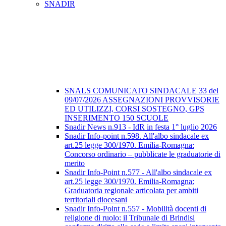
SNADIR
SNALS COMUNICATO SINDACALE 33 del
09/07/2026 ASSEGNAZIONI PROVVISORIE
ED UTILIZZI, CORSI SOSTEGNO, GPS
INSERIMENTO 150 SCUOLE
Snadir News n.913 - IdR in festa 1° luglio 2026
Snadir Info-point n.598. All'albo sindacale ex
art.25 legge 300/1970. Emilia-Romagna:
Concorso ordinario – pubblicate le graduatorie di
merito
Snadir Info-Point n.577 - All'albo sindacale ex
art.25 legge 300/1970. Emilia-Romagna:
Graduatoria regionale articolata per ambiti
territoriali diocesani
Snadir Info-Point n.557 - Mobilità docenti di
religione di ruolo: il Tribunale di Brindisi