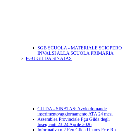
SGB SCUOLA - MATERIALE SCIOPERO
INVALSI ALLA SCUOLA PRIMARIA
FGU GILDA SINATAS
GILDA - SINATAS: Avvio domande
inserimento/aggiornamento ATA 24 mesi
Assemblea Provinciale Fgu Gilda degli
Insegnanti 23-24 Aprile 2026
Informativa n.2 Fgu Gilda Unams Fc e Rn