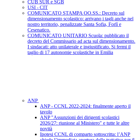
CUB SUR e SGB
USI - CIT
COMUNICATO STAMPA OO.SS.: Decreto sul
dimensionamento scolastico: arrivano i tagli anche nel
nostro territorio, penalizzate Santa Sofia, Forlì e
Cesenatico.
COMUNICATO UNITARIO Scuola: pubblicato il
decreto del Commissario ad acta sul dimensionamento.
I sindacati: atto unilaterale e ingiustificato. Si fermi il
taglio di 17 autonomie scolastiche in Emilia
ANP
ANP - CCNL 2022-2024: finalmente aperto il
tavolo
ANP "Assunzioni dei dirigenti scolastici
2026/27: riunione al Ministero" e tutte le altre
novità
Ipotesi CCNL di comparto sottoscritta: l’ANP
chiede l’immediata apertura delle trattative per il