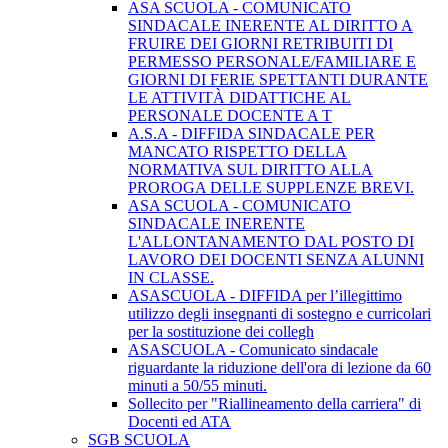
ASA SCUOLA - COMUNICATO
SINDACALE INERENTE AL DIRITTO A
FRUIRE DEI GIORNI RETRIBUITI DI
PERMESSO PERSONALE/FAMILIARE E
GIORNI DI FERIE SPETTANTI DURANTE
LE ATTIVITÀ DIDATTICHE AL
PERSONALE DOCENTE A T
A.S.A - DIFFIDA SINDACALE PER
MANCATO RISPETTO DELLA
NORMATIVA SUL DIRITTO ALLA
PROROGA DELLE SUPPLENZE BREVI.
ASA SCUOLA - COMUNICATO
SINDACALE INERENTE
L'ALLONTANAMENTO DAL POSTO DI
LAVORO DEI DOCENTI SENZA ALUNNI
IN CLASSE.
ASASCUOLA - DIFFIDA per l’illegittimo
utilizzo degli insegnanti di sostegno e curricolari
per la sostituzione dei collegh
ASASCUOLA - Comunicato sindacale
riguardante la riduzione dell'ora di lezione da 60
minuti a 50/55 minuti.
Sollecito per "Riallineamento della carriera" di
Docenti ed ATA
SGB SCUOLA