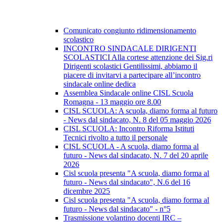
Comunicato congiunto ridimensionamento
scolastico
INCONTRO SINDACALE DIRIGENTI
SCOLASTICI Alla cortese attenzione dei Sig.ri
Dirigenti scolastici Gentilissimi, abbiamo il
piacere di invitarvi a partecipare all’incontro
sindacale online dedica
Assemblea Sindacale online CISL Scuola
Romagna - 13 maggio ore 8.00
CISL SCUOLA: A scuola, diamo forma al futuro
- News dal sindacato, N. 8 del 05 maggio 2026
CISL SCUOLA: Incontro Riforma Istituti
Tecnici rivolto a tutto il personale
CISL SCUOLA - A scuola, diamo forma al
futuro - News dal sindacato, N. 7 del 20 aprile
2026
Cisl scuola presenta "A scuola, diamo forma al
futuro - News dal sindacato", N.6 del 16
dicembre 2025
Cisl scuola presenta "A scuola, diamo forma al
futuro - News dal sindacato" - n°5
Trasmissione volantino docenti IRC –