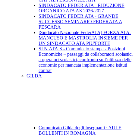
SINDACATO FEDER.ATA - RIDUZIONE
ORGANICO ATA AS 2026-2027
SINDACATO FEDER.ATA - GRANDE
SUCCESSO SEMINARIO FEDERATA A
PESCARA
[Sindacato Nazionale FederATA] FORZA ATA-
MANCUSO E MASTROLIA INSIEME PER
UN SINDACATO ATA PIU'FORTE
SI.N.ATA.S - Comunicato stampa - Posizioni
Economiche – passaggi da collaboratori scolastici
a operatori scolastici, confronto sull’utilizzo delle
economie per mancata implementazione istituti
contrat
GILDA
Comunicato Gilda degli Insegnanti : AULE
BOLLENTI IN ROMAGNA