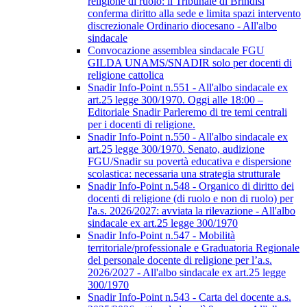
religione di ruolo: il Tribunale di Brindisi
conferma diritto alla sede e limita spazi intervento
discrezionale Ordinario diocesano - All'albo
sindacale
Convocazione assemblea sindacale FGU
GILDA UNAMS/SNADIR solo per docenti di
religione cattolica
Snadir Info-Point n.551 - All'albo sindacale ex
art.25 legge 300/1970. Oggi alle 18:00 –
Editoriale Snadir Parleremo di tre temi centrali
per i docenti di religione.
Snadir Info-Point n.550 - All'albo sindacale ex
art.25 legge 300/1970. Senato, audizione
FGU/Snadir su povertà educativa e dispersione
scolastica: necessaria una strategia strutturale
Snadir Info-Point n.548 - Organico di diritto dei
docenti di religione (di ruolo e non di ruolo) per
l'a.s. 2026/2027: avviata la rilevazione - All'albo
sindacale ex art.25 legge 300/1970
Snadir Info-Point n.547 - Mobilità
territoriale/professionale e Graduatoria Regionale
del personale docente di religione per l’a.s.
2026/2027 - All'albo sindacale ex art.25 legge
300/1970
Snadir Info-Point n.543 - Carta del docente a.s.