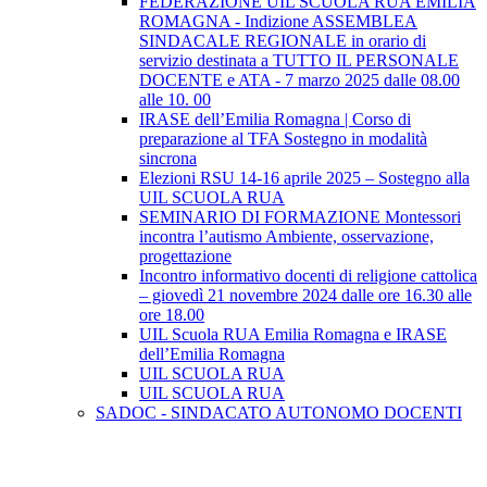
FEDERAZIONE UIL SCUOLA RUA EMILIA
ROMAGNA - Indizione ASSEMBLEA
SINDACALE REGIONALE in orario di
servizio destinata a TUTTO IL PERSONALE
DOCENTE e ATA - 7 marzo 2025 dalle 08.00
alle 10. 00
IRASE dell’Emilia Romagna | Corso di
preparazione al TFA Sostegno in modalità
sincrona
Elezioni RSU 14-16 aprile 2025 – Sostegno alla
UIL SCUOLA RUA
SEMINARIO DI FORMAZIONE Montessori
incontra l’autismo Ambiente, osservazione,
progettazione
Incontro informativo docenti di religione cattolica
– giovedì 21 novembre 2024 dalle ore 16.30 alle
ore 18.00
UIL Scuola RUA Emilia Romagna e IRASE
dell’Emilia Romagna
UIL SCUOLA RUA
UIL SCUOLA RUA
SADOC - SINDACATO AUTONOMO DOCENTI