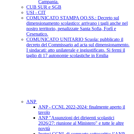
Campania.
CUB SUR e SGB
USI - CIT
COMUNICATO STAMPA OO.SS.: Decreto sul
dimensionamento scolastico: arrivano i tagli anche nel
nostro territorio, penalizzate Santa Sofia, Forlì e
Cesenatico.
COMUNICATO UNITARIO Scuola: pubblicato il
decreto del Commissario ad acta sul dimensionamento.
I sindacati: atto unilaterale e ingiustificato. Si fermi il
taglio di 17 autonomie scolastiche in Emilia
ANP
ANP - CCNL 2022-2024: finalmente aperto il
tavolo
ANP "Assunzioni dei dirigenti scolastici
2026/27: riunione al Ministero" e tutte le altre
novità
Ipotesi CCNL di comparto sottoscritta: l’ANP