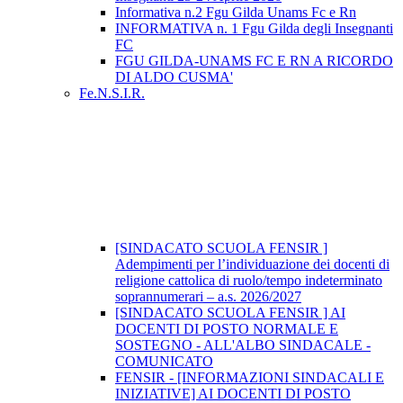
Informativa n.2 Fgu Gilda Unams Fc e Rn
INFORMATIVA n. 1 Fgu Gilda degli Insegnanti
FC
FGU GILDA-UNAMS FC E RN A RICORDO
DI ALDO CUSMA'
Fe.N.S.I.R.
[SINDACATO SCUOLA FENSIR ]
Adempimenti per l’individuazione dei docenti di
religione cattolica di ruolo/tempo indeterminato
soprannumerari – a.s. 2026/2027
[SINDACATO SCUOLA FENSIR ] AI
DOCENTI DI POSTO NORMALE E
SOSTEGNO - ALL'ALBO SINDACALE -
COMUNICATO
FENSIR - [INFORMAZIONI SINDACALI E
INIZIATIVE] AI DOCENTI DI POSTO