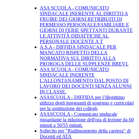
ASA SCUOLA - COMUNICATO
SINDACALE INERENTE AL DIRITTO A
FRUIRE DEI GIORNI RETRIBUITI DI
PERMESSO PERSONALE/FAMILIARE E
GIORNI DI FERIE SPETTANTI DURANTE
LE ATTIVITÀ DIDATTICHE AL
PERSONALE DOCENTE A T
A.S.A - DIFFIDA SINDACALE PER
MANCATO RISPETTO DELLA
NORMATIVA SUL DIRITTO ALLA
PROROGA DELLE SUPPLENZE BREVI.
ASA SCUOLA - COMUNICATO
SINDACALE INERENTE
L'ALLONTANAMENTO DAL POSTO DI
LAVORO DEI DOCENTI SENZA ALUNNI
IN CLASSE.
ASASCUOLA - DIFFIDA per l’illegittimo
utilizzo degli insegnanti di sostegno e curricolari
per la sostituzione dei collegh
ASASCUOLA - Comunicato sindacale
riguardante la riduzione dell'ora di lezione da 60
minuti a 50/55 minuti.
Sollecito per "Riallineamento della carriera" di
Docenti ed ATA