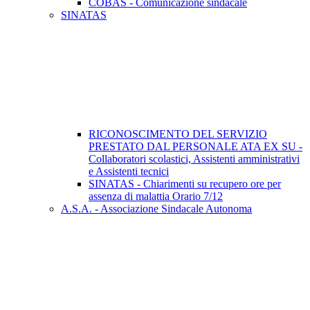
COBAS - Comunicazione sindacale
SINATAS
RICONOSCIMENTO DEL SERVIZIO
PRESTATO DAL PERSONALE ATA EX SU -
Collaboratori scolastici, Assistenti amministrativi
e Assistenti tecnici
SINATAS - Chiarimenti su recupero ore per
assenza di malattia Orario 7/12
A.S.A. - Associazione Sindacale Autonoma