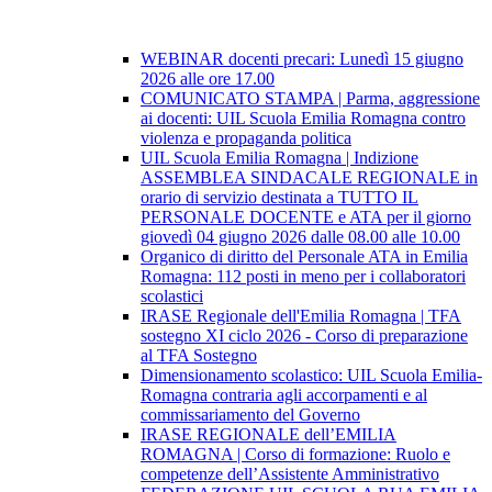
WEBINAR docenti precari: Lunedì 15 giugno
2026 alle ore 17.00
COMUNICATO STAMPA | Parma, aggressione
ai docenti: UIL Scuola Emilia Romagna contro
violenza e propaganda politica
UIL Scuola Emilia Romagna | Indizione
ASSEMBLEA SINDACALE REGIONALE in
orario di servizio destinata a TUTTO IL
PERSONALE DOCENTE e ATA per il giorno
giovedì 04 giugno 2026 dalle 08.00 alle 10.00
Organico di diritto del Personale ATA in Emilia
Romagna: 112 posti in meno per i collaboratori
scolastici
IRASE Regionale dell'Emilia Romagna | TFA
sostegno XI ciclo 2026 - Corso di preparazione
al TFA Sostegno
Dimensionamento scolastico: UIL Scuola Emilia-
Romagna contraria agli accorpamenti e al
commissariamento del Governo
IRASE REGIONALE dell’EMILIA
ROMAGNA | Corso di formazione: Ruolo e
competenze dell’Assistente Amministrativo