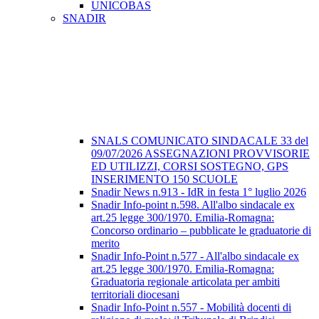
UNICOBAS
SNADIR
SNALS COMUNICATO SINDACALE 33 del
09/07/2026 ASSEGNAZIONI PROVVISORIE
ED UTILIZZI, CORSI SOSTEGNO, GPS
INSERIMENTO 150 SCUOLE
Snadir News n.913 - IdR in festa 1° luglio 2026
Snadir Info-point n.598. All'albo sindacale ex
art.25 legge 300/1970. Emilia-Romagna:
Concorso ordinario – pubblicate le graduatorie di
merito
Snadir Info-Point n.577 - All'albo sindacale ex
art.25 legge 300/1970. Emilia-Romagna:
Graduatoria regionale articolata per ambiti
territoriali diocesani
Snadir Info-Point n.557 - Mobilità docenti di