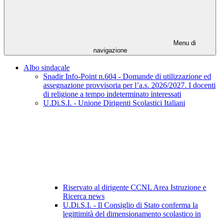
Menu di
navigazione
Albo sindacale
Snadir Info-Point n.604 - Domande di utilizzazione ed
assegnazione provvisoria per l’a.s. 2026/2027. I docenti
di religione a tempo indeterminato interessati
U.Di.S.I. - Unione Dirigenti Scolastici Italiani
Riservato al dirigente CCNL Area Istruzione e
Ricerca news
U.Di.S.I. - Il Consiglio di Stato conferma la
legittimità del dimensionamento scolastico in