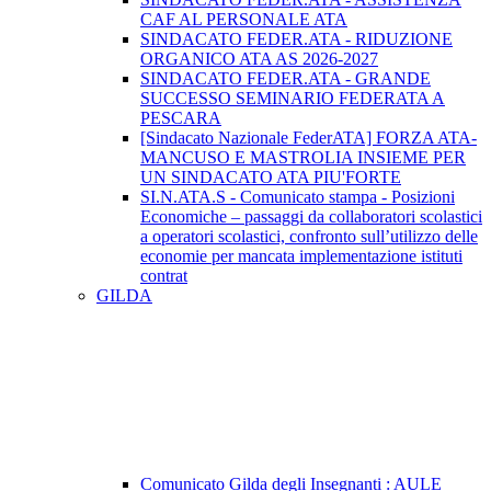
CAF AL PERSONALE ATA
SINDACATO FEDER.ATA - RIDUZIONE
ORGANICO ATA AS 2026-2027
SINDACATO FEDER.ATA - GRANDE
SUCCESSO SEMINARIO FEDERATA A
PESCARA
[Sindacato Nazionale FederATA] FORZA ATA-
MANCUSO E MASTROLIA INSIEME PER
UN SINDACATO ATA PIU'FORTE
SI.N.ATA.S - Comunicato stampa - Posizioni
Economiche – passaggi da collaboratori scolastici
a operatori scolastici, confronto sull’utilizzo delle
economie per mancata implementazione istituti
contrat
GILDA
Comunicato Gilda degli Insegnanti : AULE