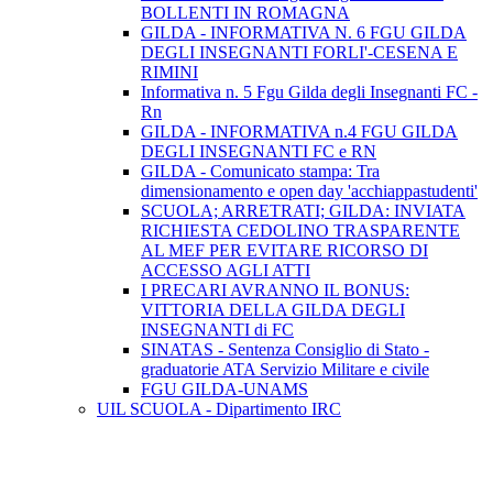
BOLLENTI IN ROMAGNA
GILDA - INFORMATIVA N. 6 FGU GILDA
DEGLI INSEGNANTI FORLI'-CESENA E
RIMINI
Informativa n. 5 Fgu Gilda degli Insegnanti FC -
Rn
GILDA - INFORMATIVA n.4 FGU GILDA
DEGLI INSEGNANTI FC e RN
GILDA - Comunicato stampa: Tra
dimensionamento e open day 'acchiappastudenti'
SCUOLA; ARRETRATI; GILDA: INVIATA
RICHIESTA CEDOLINO TRASPARENTE
AL MEF PER EVITARE RICORSO DI
ACCESSO AGLI ATTI
I PRECARI AVRANNO IL BONUS:
VITTORIA DELLA GILDA DEGLI
INSEGNANTI di FC
SINATAS - Sentenza Consiglio di Stato -
graduatorie ATA Servizio Militare e civile
FGU GILDA-UNAMS
UIL SCUOLA - Dipartimento IRC