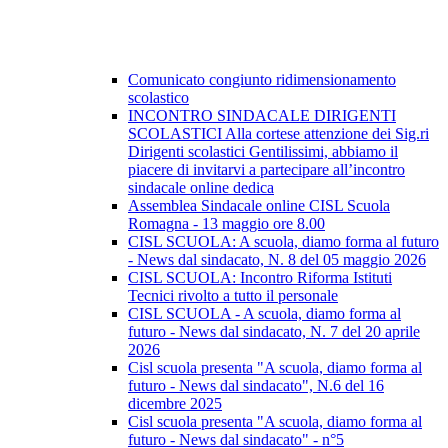
Comunicato congiunto ridimensionamento
scolastico
INCONTRO SINDACALE DIRIGENTI
SCOLASTICI Alla cortese attenzione dei Sig.ri
Dirigenti scolastici Gentilissimi, abbiamo il
piacere di invitarvi a partecipare all’incontro
sindacale online dedica
Assemblea Sindacale online CISL Scuola
Romagna - 13 maggio ore 8.00
CISL SCUOLA: A scuola, diamo forma al futuro
- News dal sindacato, N. 8 del 05 maggio 2026
CISL SCUOLA: Incontro Riforma Istituti
Tecnici rivolto a tutto il personale
CISL SCUOLA - A scuola, diamo forma al
futuro - News dal sindacato, N. 7 del 20 aprile
2026
Cisl scuola presenta "A scuola, diamo forma al
futuro - News dal sindacato", N.6 del 16
dicembre 2025
Cisl scuola presenta "A scuola, diamo forma al
futuro - News dal sindacato" - n°5