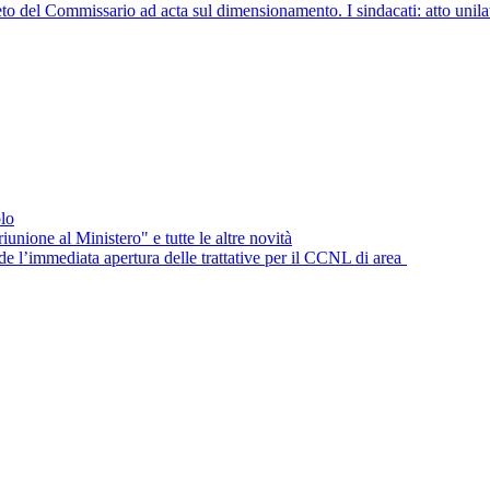
ommissario ad acta sul dimensionamento. I sindacati: atto unilaterale 
lo
unione al Ministero" e tutte le altre novità
e l’immediata apertura delle trattative per il CCNL di area