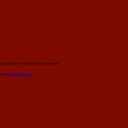
o indicato con le istruzioni necessarie.
ite la
Login Spaggiari