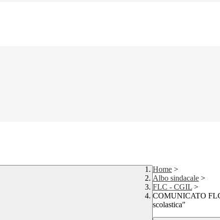
Home
>
Albo sindacale
>
FLC - CGIL
>
COMUNICATO FLC C
scolastica"