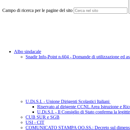
Campo di ricerca per le pagine del sito
Albo sindacale
Snadir Info-Point n.604 - Domande di utilizzazione ed ass
U.Di.S.I. - Unione Dirigenti Scolastici Italiani
Riservato al dirigente CCNL Area Istruzione e Ri
U.Di.S.I. - Il Consiglio di Stato conferma la legit
CUB SUR e SGB
USI - CIT
COMUNICATO STAMPA OO.SS.: Decreto sul dimensionamento 