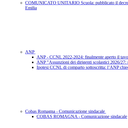
COMUNICATO UNITARIO Scuola: pubblicato il decreto del C
Emilia
ANP
ANP - CCNL 2022-2024: finalmente aperto il tavo
ANP "Assunzioni dei dirigenti scolastici 2026/27: ri
Ipotesi CCNL di comparto sottoscritta: l’ANP chied
Cobas Romagna - Comunicazione sindacale
COBAS ROMAGNA - Comunicazione sindacale