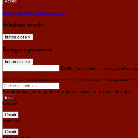
-
Entra con SPID
Entra con CIE
Seleziona utente
button close
×
Recupero password
button close
×
E-mail
Verrà inviato un messaggio all'indirizz
Non hai una e-mail associata al nome utente? Effettua il reset della password tram
E-mail inviata, si prega di controllare la casella di posta elettronica!
Errore
Chiudi
Successo
Chiudi
Informazione