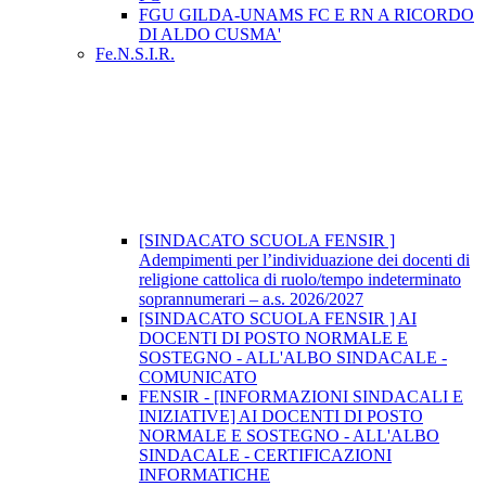
FGU GILDA-UNAMS FC E RN A RICORDO
DI ALDO CUSMA'
Fe.N.S.I.R.
[SINDACATO SCUOLA FENSIR ]
Adempimenti per l’individuazione dei docenti di
religione cattolica di ruolo/tempo indeterminato
soprannumerari – a.s. 2026/2027
[SINDACATO SCUOLA FENSIR ] AI
DOCENTI DI POSTO NORMALE E
SOSTEGNO - ALL'ALBO SINDACALE -
COMUNICATO
FENSIR - [INFORMAZIONI SINDACALI E
INIZIATIVE] AI DOCENTI DI POSTO
NORMALE E SOSTEGNO - ALL'ALBO
SINDACALE - CERTIFICAZIONI
INFORMATICHE