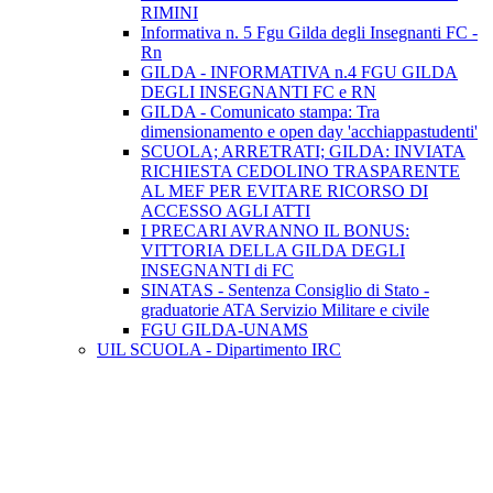
RIMINI
Informativa n. 5 Fgu Gilda degli Insegnanti FC -
Rn
GILDA - INFORMATIVA n.4 FGU GILDA
DEGLI INSEGNANTI FC e RN
GILDA - Comunicato stampa: Tra
dimensionamento e open day 'acchiappastudenti'
SCUOLA; ARRETRATI; GILDA: INVIATA
RICHIESTA CEDOLINO TRASPARENTE
AL MEF PER EVITARE RICORSO DI
ACCESSO AGLI ATTI
I PRECARI AVRANNO IL BONUS:
VITTORIA DELLA GILDA DEGLI
INSEGNANTI di FC
SINATAS - Sentenza Consiglio di Stato -
graduatorie ATA Servizio Militare e civile
FGU GILDA-UNAMS
UIL SCUOLA - Dipartimento IRC