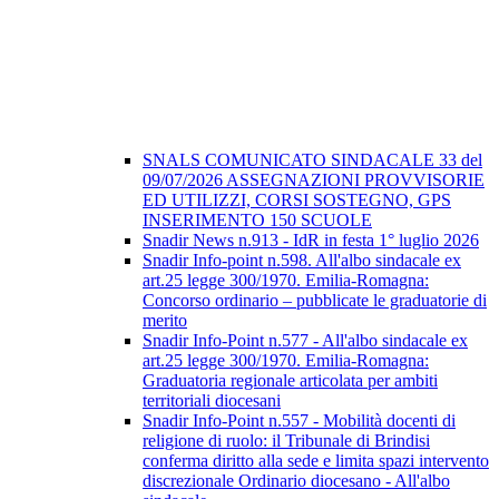
SNALS COMUNICATO SINDACALE 33 del
09/07/2026 ASSEGNAZIONI PROVVISORIE
ED UTILIZZI, CORSI SOSTEGNO, GPS
INSERIMENTO 150 SCUOLE
Snadir News n.913 - IdR in festa 1° luglio 2026
Snadir Info-point n.598. All'albo sindacale ex
art.25 legge 300/1970. Emilia-Romagna:
Concorso ordinario – pubblicate le graduatorie di
merito
Snadir Info-Point n.577 - All'albo sindacale ex
art.25 legge 300/1970. Emilia-Romagna:
Graduatoria regionale articolata per ambiti
territoriali diocesani
Snadir Info-Point n.557 - Mobilità docenti di
religione di ruolo: il Tribunale di Brindisi
conferma diritto alla sede e limita spazi intervento
discrezionale Ordinario diocesano - All'albo