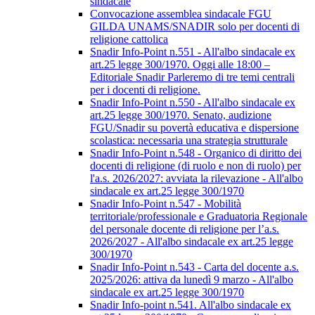
sindacale
Convocazione assemblea sindacale FGU
GILDA UNAMS/SNADIR solo per docenti di
religione cattolica
Snadir Info-Point n.551 - All'albo sindacale ex
art.25 legge 300/1970. Oggi alle 18:00 –
Editoriale Snadir Parleremo di tre temi centrali
per i docenti di religione.
Snadir Info-Point n.550 - All'albo sindacale ex
art.25 legge 300/1970. Senato, audizione
FGU/Snadir su povertà educativa e dispersione
scolastica: necessaria una strategia strutturale
Snadir Info-Point n.548 - Organico di diritto dei
docenti di religione (di ruolo e non di ruolo) per
l'a.s. 2026/2027: avviata la rilevazione - All'albo
sindacale ex art.25 legge 300/1970
Snadir Info-Point n.547 - Mobilità
territoriale/professionale e Graduatoria Regionale
del personale docente di religione per l’a.s.
2026/2027 - All'albo sindacale ex art.25 legge
300/1970
Snadir Info-Point n.543 - Carta del docente a.s.
2025/2026: attiva da lunedì 9 marzo - All'albo
sindacale ex art.25 legge 300/1970
Snadir Info-point n.541. All'albo sindacale ex