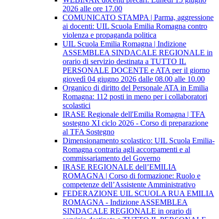
2026 alle ore 17.00
COMUNICATO STAMPA | Parma, aggressione
ai docenti: UIL Scuola Emilia Romagna contro
violenza e propaganda politica
UIL Scuola Emilia Romagna | Indizione
ASSEMBLEA SINDACALE REGIONALE in
orario di servizio destinata a TUTTO IL
PERSONALE DOCENTE e ATA per il giorno
giovedì 04 giugno 2026 dalle 08.00 alle 10.00
Organico di diritto del Personale ATA in Emilia
Romagna: 112 posti in meno per i collaboratori
scolastici
IRASE Regionale dell'Emilia Romagna | TFA
sostegno XI ciclo 2026 - Corso di preparazione
al TFA Sostegno
Dimensionamento scolastico: UIL Scuola Emilia-
Romagna contraria agli accorpamenti e al
commissariamento del Governo
IRASE REGIONALE dell’EMILIA
ROMAGNA | Corso di formazione: Ruolo e
competenze dell’Assistente Amministrativo
FEDERAZIONE UIL SCUOLA RUA EMILIA
ROMAGNA - Indizione ASSEMBLEA
SINDACALE REGIONALE in orario di