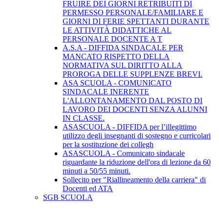
FRUIRE DEI GIORNI RETRIBUITI DI
PERMESSO PERSONALE/FAMILIARE E
GIORNI DI FERIE SPETTANTI DURANTE
LE ATTIVITÀ DIDATTICHE AL
PERSONALE DOCENTE A T
A.S.A - DIFFIDA SINDACALE PER
MANCATO RISPETTO DELLA
NORMATIVA SUL DIRITTO ALLA
PROROGA DELLE SUPPLENZE BREVI.
ASA SCUOLA - COMUNICATO
SINDACALE INERENTE
L'ALLONTANAMENTO DAL POSTO DI
LAVORO DEI DOCENTI SENZA ALUNNI
IN CLASSE.
ASASCUOLA - DIFFIDA per l’illegittimo
utilizzo degli insegnanti di sostegno e curricolari
per la sostituzione dei collegh
ASASCUOLA - Comunicato sindacale
riguardante la riduzione dell'ora di lezione da 60
minuti a 50/55 minuti.
Sollecito per "Riallineamento della carriera" di
Docenti ed ATA
SGB SCUOLA