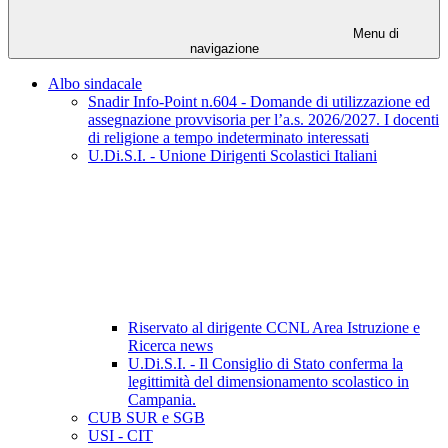
Menu di
navigazione
Albo sindacale
Snadir Info-Point n.604 - Domande di utilizzazione ed
assegnazione provvisoria per l’a.s. 2026/2027. I docenti
di religione a tempo indeterminato interessati
U.Di.S.I. - Unione Dirigenti Scolastici Italiani
Riservato al dirigente CCNL Area Istruzione e
Ricerca news
U.Di.S.I. - Il Consiglio di Stato conferma la
legittimità del dimensionamento scolastico in
Campania.
CUB SUR e SGB
USI - CIT