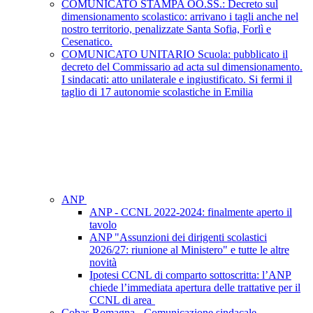
COMUNICATO STAMPA OO.SS.: Decreto sul
dimensionamento scolastico: arrivano i tagli anche nel
nostro territorio, penalizzate Santa Sofia, Forlì e
Cesenatico.
COMUNICATO UNITARIO Scuola: pubblicato il
decreto del Commissario ad acta sul dimensionamento.
I sindacati: atto unilaterale e ingiustificato. Si fermi il
taglio di 17 autonomie scolastiche in Emilia
ANP
ANP - CCNL 2022-2024: finalmente aperto il
tavolo
ANP "Assunzioni dei dirigenti scolastici
2026/27: riunione al Ministero" e tutte le altre
novità
Ipotesi CCNL di comparto sottoscritta: l’ANP
chiede l’immediata apertura delle trattative per il
CCNL di area
Cobas Romagna - Comunicazione sindacale