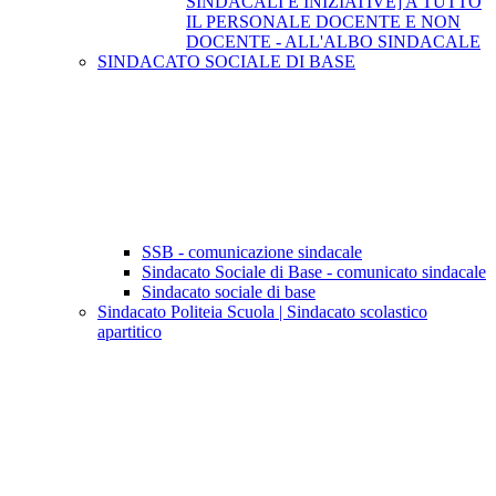
SINDACALI E INIZIATIVE] A TUTTO
IL PERSONALE DOCENTE E NON
DOCENTE - ALL'ALBO SINDACALE
SINDACATO SOCIALE DI BASE
SSB - comunicazione sindacale
Sindacato Sociale di Base - comunicato sindacale
Sindacato sociale di base
Sindacato Politeia Scuola | Sindacato scolastico
apartitico