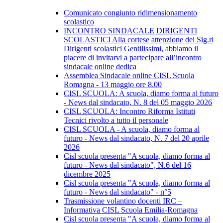
Comunicato congiunto ridimensionamento
scolastico
INCONTRO SINDACALE DIRIGENTI
SCOLASTICI Alla cortese attenzione dei Sig.ri
Dirigenti scolastici Gentilissimi, abbiamo il
piacere di invitarvi a partecipare all’incontro
sindacale online dedica
Assemblea Sindacale online CISL Scuola
Romagna - 13 maggio ore 8.00
CISL SCUOLA: A scuola, diamo forma al futuro
- News dal sindacato, N. 8 del 05 maggio 2026
CISL SCUOLA: Incontro Riforma Istituti
Tecnici rivolto a tutto il personale
CISL SCUOLA - A scuola, diamo forma al
futuro - News dal sindacato, N. 7 del 20 aprile
2026
Cisl scuola presenta "A scuola, diamo forma al
futuro - News dal sindacato", N.6 del 16
dicembre 2025
Cisl scuola presenta "A scuola, diamo forma al
futuro - News dal sindacato" - n°5
Trasmissione volantino docenti IRC –
Informativa CISL Scuola Emilia-Romagna
Cisl scuola presenta "A scuola, diamo forma al