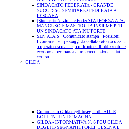
SINDACATO FEDER.ATA - GRANDE
SUCCESSO SEMINARIO FEDERATA A
PESCARA
[Sindacato Nazionale FederATA] FORZA ATA-
MANCUSO E MASTROLIA INSIEME PER
UN SINDACATO ATA PIU'FORTE
SI.N.ATA.S - Comunicato stampa - Posizioni
Economiche – passaggi da collaboratori scolastici
a operatori scolastici, confronto sull’utilizzo delle
economie per mancata implementazione istituti
contrat
GILDA
Comunicato Gilda degli Insegnanti : AULE
BOLLENTI IN ROMAGNA
GILDA - INFORMATIVA N. 6 FGU GILDA
DEGLI INSEGNANTI FORLI'-CESENA E