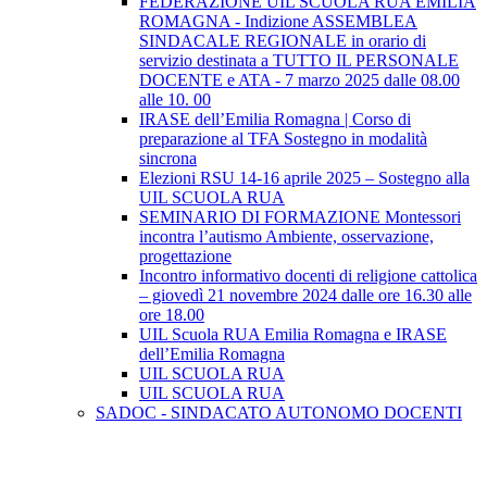
FEDERAZIONE UIL SCUOLA RUA EMILIA
ROMAGNA - Indizione ASSEMBLEA
SINDACALE REGIONALE in orario di
servizio destinata a TUTTO IL PERSONALE
DOCENTE e ATA - 7 marzo 2025 dalle 08.00
alle 10. 00
IRASE dell’Emilia Romagna | Corso di
preparazione al TFA Sostegno in modalità
sincrona
Elezioni RSU 14-16 aprile 2025 – Sostegno alla
UIL SCUOLA RUA
SEMINARIO DI FORMAZIONE Montessori
incontra l’autismo Ambiente, osservazione,
progettazione
Incontro informativo docenti di religione cattolica
– giovedì 21 novembre 2024 dalle ore 16.30 alle
ore 18.00
UIL Scuola RUA Emilia Romagna e IRASE
dell’Emilia Romagna
UIL SCUOLA RUA
UIL SCUOLA RUA
SADOC - SINDACATO AUTONOMO DOCENTI