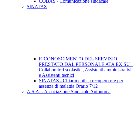
COBAS - Comunicazione sindacale
SINATAS
RICONOSCIMENTO DEL SERVIZIO
PRESTATO DAL PERSONALE ATA EX SU -
Collaboratori scolastici, Assistenti amministrativi
e Assistenti tecnici
SINATAS - Chiarimenti su recupero ore per
assenza di malattia Orario 7/12
A.S.A. - Associazione Sindacale Autonoma