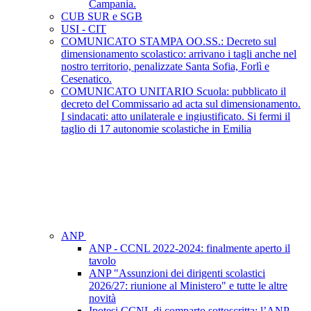
Campania.
CUB SUR e SGB
USI - CIT
COMUNICATO STAMPA OO.SS.: Decreto sul
dimensionamento scolastico: arrivano i tagli anche nel
nostro territorio, penalizzate Santa Sofia, Forlì e
Cesenatico.
COMUNICATO UNITARIO Scuola: pubblicato il
decreto del Commissario ad acta sul dimensionamento.
I sindacati: atto unilaterale e ingiustificato. Si fermi il
taglio di 17 autonomie scolastiche in Emilia
ANP
ANP - CCNL 2022-2024: finalmente aperto il
tavolo
ANP "Assunzioni dei dirigenti scolastici
2026/27: riunione al Ministero" e tutte le altre
novità
Ipotesi CCNL di comparto sottoscritta: l’ANP