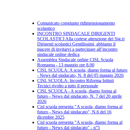
Comunicato congiunto ridimensionamento
scolastico
INCONTRO SINDACALE DIRIGENTI
SCOLASTICI Alla cortese attenzione dei Sig.ri
Dirigenti scolastici Gentilissimi, abbiamo il
piacere di invitarvi a partecipare all’incontro
sindacale online dedica
Assemblea Sindacale online CISL Scuola
Romagna - 13 maggio ore 8.00
CISL SCUOLA: A scuola, diamo forma al futuro
- News dal sindacato, N. 8 del 05 maggio 2026
CISL SCUOLA: Incontro Riforma Istituti
Tecnici rivolto a tutto il personale
CISL SCUOLA - A scuola, diamo forma al
futuro - News dal sindacato, N. 7 del 20 aprile
2026
Cisl scuola presenta "A scuola, diamo forma al
futuro - News dal sindacato", N.6 del 16
dicembre 2025
Cisl scuola presenta "A scuola, diamo forma al
futuro - News dal sindacato" - n°5