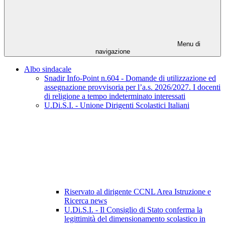
Menu di
navigazione
Albo sindacale
Snadir Info-Point n.604 - Domande di utilizzazione ed
assegnazione provvisoria per l’a.s. 2026/2027. I docenti
di religione a tempo indeterminato interessati
U.Di.S.I. - Unione Dirigenti Scolastici Italiani
Riservato al dirigente CCNL Area Istruzione e
Ricerca news
U.Di.S.I. - Il Consiglio di Stato conferma la
legittimità del dimensionamento scolastico in