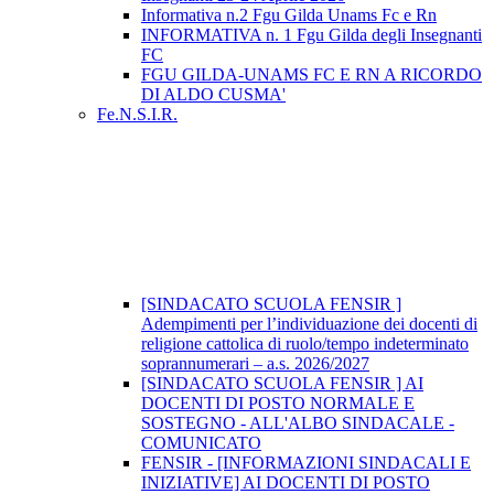
Informativa n.2 Fgu Gilda Unams Fc e Rn
INFORMATIVA n. 1 Fgu Gilda degli Insegnanti
FC
FGU GILDA-UNAMS FC E RN A RICORDO
DI ALDO CUSMA'
Fe.N.S.I.R.
[SINDACATO SCUOLA FENSIR ]
Adempimenti per l’individuazione dei docenti di
religione cattolica di ruolo/tempo indeterminato
soprannumerari – a.s. 2026/2027
[SINDACATO SCUOLA FENSIR ] AI
DOCENTI DI POSTO NORMALE E
SOSTEGNO - ALL'ALBO SINDACALE -
COMUNICATO
FENSIR - [INFORMAZIONI SINDACALI E
INIZIATIVE] AI DOCENTI DI POSTO