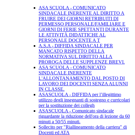
ASA SCUOLA - COMUNICATO
SINDACALE INERENTE AL DIRITTO A
FRUIRE DEI GIORNI RETRIBUITI DI
PERMESSO PERSONALE/FAMILIARE E
GIORNI DI FERIE SPETTANTI DURANTE
LE ATTIVITÀ DIDATTICHE AL
PERSONALE DOCENTE A T
A.S.A - DIFFIDA SINDACALE PER
MANCATO RISPETTO DELLA
NORMATIVA SUL DIRITTO ALLA
PROROGA DELLE SUPPLENZE BREVI.
ASA SCUOLA - COMUNICATO
SINDACALE INERENTE
L'ALLONTANAMENTO DAL POSTO DI
LAVORO DEI DOCENTI SENZA ALUNNI
IN CLASSE.
ASASCUOLA - DIFFIDA per l’illegittimo
utilizzo degli insegnanti di sostegno e curricolari
per la sostituzione dei collegh
ASASCUOLA - Comunicato sindacale
riguardante la riduzione dell'ora di lezione da 60
minuti a 50/55 minuti.
Sollecito per "Riallineamento della carriera" di
Docenti ed ATA