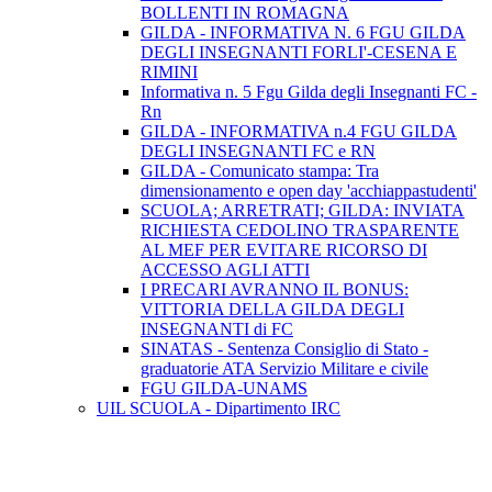
BOLLENTI IN ROMAGNA
GILDA - INFORMATIVA N. 6 FGU GILDA
DEGLI INSEGNANTI FORLI'-CESENA E
RIMINI
Informativa n. 5 Fgu Gilda degli Insegnanti FC -
Rn
GILDA - INFORMATIVA n.4 FGU GILDA
DEGLI INSEGNANTI FC e RN
GILDA - Comunicato stampa: Tra
dimensionamento e open day 'acchiappastudenti'
SCUOLA; ARRETRATI; GILDA: INVIATA
RICHIESTA CEDOLINO TRASPARENTE
AL MEF PER EVITARE RICORSO DI
ACCESSO AGLI ATTI
I PRECARI AVRANNO IL BONUS:
VITTORIA DELLA GILDA DEGLI
INSEGNANTI di FC
SINATAS - Sentenza Consiglio di Stato -
graduatorie ATA Servizio Militare e civile
FGU GILDA-UNAMS
UIL SCUOLA - Dipartimento IRC