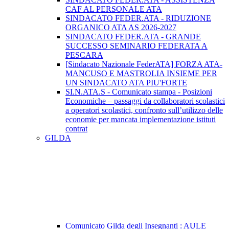
CAF AL PERSONALE ATA
SINDACATO FEDER.ATA - RIDUZIONE
ORGANICO ATA AS 2026-2027
SINDACATO FEDER.ATA - GRANDE
SUCCESSO SEMINARIO FEDERATA A
PESCARA
[Sindacato Nazionale FederATA] FORZA ATA-
MANCUSO E MASTROLIA INSIEME PER
UN SINDACATO ATA PIU'FORTE
SI.N.ATA.S - Comunicato stampa - Posizioni
Economiche – passaggi da collaboratori scolastici
a operatori scolastici, confronto sull’utilizzo delle
economie per mancata implementazione istituti
contrat
GILDA
Comunicato Gilda degli Insegnanti : AULE