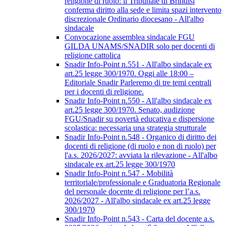
religione di ruolo: il Tribunale di Brindisi
conferma diritto alla sede e limita spazi intervento
discrezionale Ordinario diocesano - All'albo
sindacale
Convocazione assemblea sindacale FGU
GILDA UNAMS/SNADIR solo per docenti di
religione cattolica
Snadir Info-Point n.551 - All'albo sindacale ex
art.25 legge 300/1970. Oggi alle 18:00 –
Editoriale Snadir Parleremo di tre temi centrali
per i docenti di religione.
Snadir Info-Point n.550 - All'albo sindacale ex
art.25 legge 300/1970. Senato, audizione
FGU/Snadir su povertà educativa e dispersione
scolastica: necessaria una strategia strutturale
Snadir Info-Point n.548 - Organico di diritto dei
docenti di religione (di ruolo e non di ruolo) per
l'a.s. 2026/2027: avviata la rilevazione - All'albo
sindacale ex art.25 legge 300/1970
Snadir Info-Point n.547 - Mobilità
territoriale/professionale e Graduatoria Regionale
del personale docente di religione per l’a.s.
2026/2027 - All'albo sindacale ex art.25 legge
300/1970
Snadir Info-Point n.543 - Carta del docente a.s.