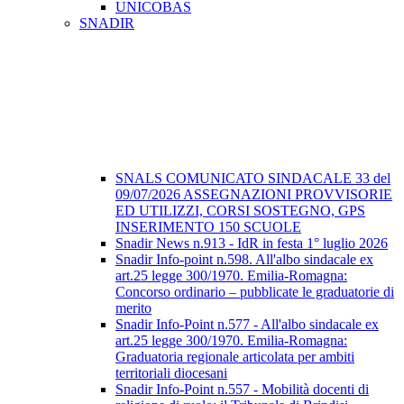
UNICOBAS
SNADIR
SNALS COMUNICATO SINDACALE 33 del
09/07/2026 ASSEGNAZIONI PROVVISORIE
ED UTILIZZI, CORSI SOSTEGNO, GPS
INSERIMENTO 150 SCUOLE
Snadir News n.913 - IdR in festa 1° luglio 2026
Snadir Info-point n.598. All'albo sindacale ex
art.25 legge 300/1970. Emilia-Romagna:
Concorso ordinario – pubblicate le graduatorie di
merito
Snadir Info-Point n.577 - All'albo sindacale ex
art.25 legge 300/1970. Emilia-Romagna:
Graduatoria regionale articolata per ambiti
territoriali diocesani
Snadir Info-Point n.557 - Mobilità docenti di