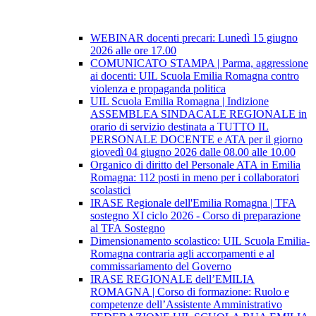
WEBINAR docenti precari: Lunedì 15 giugno
2026 alle ore 17.00
COMUNICATO STAMPA | Parma, aggressione
ai docenti: UIL Scuola Emilia Romagna contro
violenza e propaganda politica
UIL Scuola Emilia Romagna | Indizione
ASSEMBLEA SINDACALE REGIONALE in
orario di servizio destinata a TUTTO IL
PERSONALE DOCENTE e ATA per il giorno
giovedì 04 giugno 2026 dalle 08.00 alle 10.00
Organico di diritto del Personale ATA in Emilia
Romagna: 112 posti in meno per i collaboratori
scolastici
IRASE Regionale dell'Emilia Romagna | TFA
sostegno XI ciclo 2026 - Corso di preparazione
al TFA Sostegno
Dimensionamento scolastico: UIL Scuola Emilia-
Romagna contraria agli accorpamenti e al
commissariamento del Governo
IRASE REGIONALE dell’EMILIA
ROMAGNA | Corso di formazione: Ruolo e
competenze dell’Assistente Amministrativo