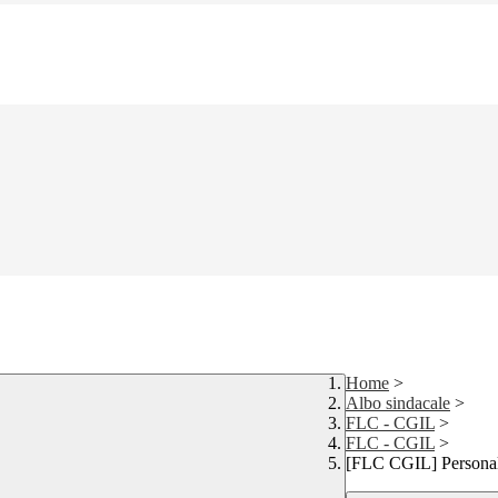
Home
>
Albo sindacale
>
FLC - CGIL
>
FLC - CGIL
>
[FLC CGIL] Personal