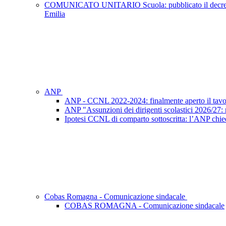
COMUNICATO UNITARIO Scuola: pubblicato il decreto del C
Emilia
ANP
ANP - CCNL 2022-2024: finalmente aperto il tavo
ANP "Assunzioni dei dirigenti scolastici 2026/27: ri
Ipotesi CCNL di comparto sottoscritta: l’ANP chied
Cobas Romagna - Comunicazione sindacale
COBAS ROMAGNA - Comunicazione sindacale