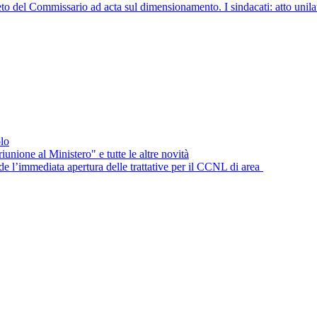
ommissario ad acta sul dimensionamento. I sindacati: atto unilaterale 
lo
unione al Ministero" e tutte le altre novità
e l’immediata apertura delle trattative per il CCNL di area