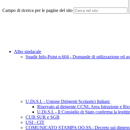
Campo di ricerca per le pagine del sito
Albo sindacale
Snadir Info-Point n.604 - Domande di utilizzazione ed ass
U.Di.S.I. - Unione Dirigenti Scolastici Italiani
Riservato al dirigente CCNL Area Istruzione e Ri
U.Di.S.I. - Il Consiglio di Stato conferma la legit
CUB SUR e SGB
USI - CIT
COMUNICATO STAMPA OO.SS.: Decreto sul dimensionamento 