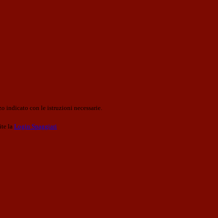
o indicato con le istruzioni necessarie.
ite la
Login Spaggiari