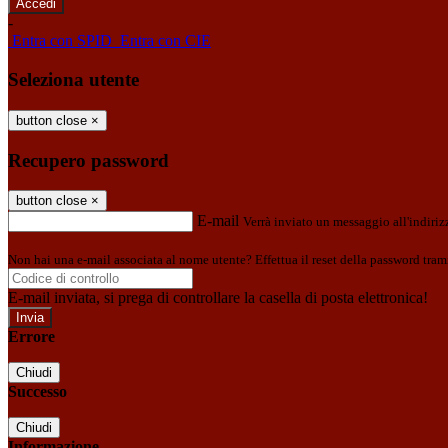
-
Entra con SPID
Entra con CIE
Seleziona utente
button close
×
Recupero password
button close
×
E-mail
Verrà inviato un messaggio all'indirizz
Non hai una e-mail associata al nome utente? Effettua il reset della password tram
E-mail inviata, si prega di controllare la casella di posta elettronica!
Errore
Chiudi
Successo
Chiudi
Informazione