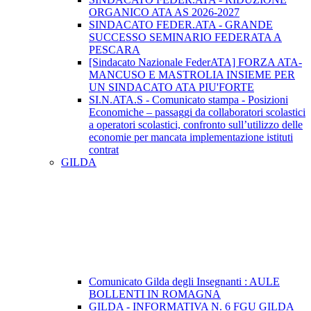
ORGANICO ATA AS 2026-2027
SINDACATO FEDER.ATA - GRANDE
SUCCESSO SEMINARIO FEDERATA A
PESCARA
[Sindacato Nazionale FederATA] FORZA ATA-
MANCUSO E MASTROLIA INSIEME PER
UN SINDACATO ATA PIU'FORTE
SI.N.ATA.S - Comunicato stampa - Posizioni
Economiche – passaggi da collaboratori scolastici
a operatori scolastici, confronto sull’utilizzo delle
economie per mancata implementazione istituti
contrat
GILDA
Comunicato Gilda degli Insegnanti : AULE
BOLLENTI IN ROMAGNA
GILDA - INFORMATIVA N. 6 FGU GILDA