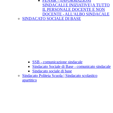
FENSIR - [INFORMAZIONI
SINDACALI E INIZIATIVE] A TUTTO
IL PERSONALE DOCENTE E NON
DOCENTE - ALL'ALBO SINDACALE
SINDACATO SOCIALE DI BASE
SSB - comunicazione sindacale
Sindacato Sociale di Base - comunicato sindacale
Sindacato sociale di base
Sindacato Politeia Scuola | Sindacato scolastico
apartitico