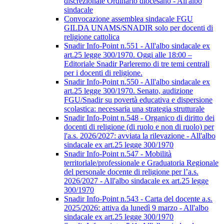
discrezionale Ordinario diocesano - All'albo
sindacale
Convocazione assemblea sindacale FGU
GILDA UNAMS/SNADIR solo per docenti di
religione cattolica
Snadir Info-Point n.551 - All'albo sindacale ex
art.25 legge 300/1970. Oggi alle 18:00 –
Editoriale Snadir Parleremo di tre temi centrali
per i docenti di religione.
Snadir Info-Point n.550 - All'albo sindacale ex
art.25 legge 300/1970. Senato, audizione
FGU/Snadir su povertà educativa e dispersione
scolastica: necessaria una strategia strutturale
Snadir Info-Point n.548 - Organico di diritto dei
docenti di religione (di ruolo e non di ruolo) per
l'a.s. 2026/2027: avviata la rilevazione - All'albo
sindacale ex art.25 legge 300/1970
Snadir Info-Point n.547 - Mobilità
territoriale/professionale e Graduatoria Regionale
del personale docente di religione per l’a.s.
2026/2027 - All'albo sindacale ex art.25 legge
300/1970
Snadir Info-Point n.543 - Carta del docente a.s.
2025/2026: attiva da lunedì 9 marzo - All'albo
sindacale ex art.25 legge 300/1970