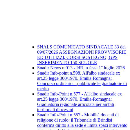
SNALS COMUNICATO SINDACALE 33 del
09/07/2026 ASSEGNAZIONI PROVVISORIE
ED UTILIZZI, CORSI SOSTEGNO, GPS
INSERIMENTO 150 SCUOLE
Snadir News n.913 - IdR in festa 1° luglio 2026
Snadir Info-point n.598. All'albo sindacale ex
art.25 legge 300/1970. Emilia-Romagna:
Concorso ordinario – pubblicate le graduatorie di
merito
Snadir Info-Point n.577 - All'albo sindacale ex
art.25 legge 300/1970. Emilia-Romagna:
Graduatoria regionale articolata per ambiti
territoriali diocesani
Snadir Info-Point n.557 - Mobilità docenti di
religione di ruolo: il Tribunale di Brindisi
conferma diritto alla sede e limita spazi intervento