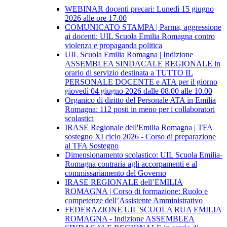
WEBINAR docenti precari: Lunedì 15 giugno
2026 alle ore 17.00
COMUNICATO STAMPA | Parma, aggressione
ai docenti: UIL Scuola Emilia Romagna contro
violenza e propaganda politica
UIL Scuola Emilia Romagna | Indizione
ASSEMBLEA SINDACALE REGIONALE in
orario di servizio destinata a TUTTO IL
PERSONALE DOCENTE e ATA per il giorno
giovedì 04 giugno 2026 dalle 08.00 alle 10.00
Organico di diritto del Personale ATA in Emilia
Romagna: 112 posti in meno per i collaboratori
scolastici
IRASE Regionale dell'Emilia Romagna | TFA
sostegno XI ciclo 2026 - Corso di preparazione
al TFA Sostegno
Dimensionamento scolastico: UIL Scuola Emilia-
Romagna contraria agli accorpamenti e al
commissariamento del Governo
IRASE REGIONALE dell’EMILIA
ROMAGNA | Corso di formazione: Ruolo e
competenze dell’Assistente Amministrativo
FEDERAZIONE UIL SCUOLA RUA EMILIA
ROMAGNA - Indizione ASSEMBLEA