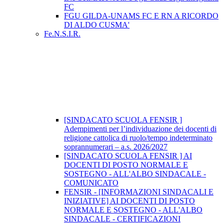
FC
FGU GILDA-UNAMS FC E RN A RICORDO
DI ALDO CUSMA'
Fe.N.S.I.R.
[SINDACATO SCUOLA FENSIR ]
Adempimenti per l’individuazione dei docenti di
religione cattolica di ruolo/tempo indeterminato
soprannumerari – a.s. 2026/2027
[SINDACATO SCUOLA FENSIR ] AI
DOCENTI DI POSTO NORMALE E
SOSTEGNO - ALL'ALBO SINDACALE -
COMUNICATO
FENSIR - [INFORMAZIONI SINDACALI E
INIZIATIVE] AI DOCENTI DI POSTO
NORMALE E SOSTEGNO - ALL'ALBO
SINDACALE - CERTIFICAZIONI