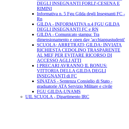
DEGLI INSEGNANTI FORLI'-CESENA E
RIMINI
Informativa n. 5 Fgu Gilda degli Insegnanti FC -
Rn
GILDA - INFORMATIVA n.4 FGU GILDA
DEGLI INSEGNANTI FC e RN
GILDA - Comunicato stampa: Tra
dimensionamento e open day 'acchiappastudenti'
SCUOLA; ARRETRATI; GILDA: INVIATA
RICHIESTA CEDOLINO TRASPARENTE
AL MEF PER EVITARE RICORSO DI
ACCESSO AGLI ATTI
I PRECARI AVRANNO IL BONUS:
VITTORIA DELLA GILDA DEGLI
INSEGNANTI di FC
SINATAS - Sentenza Consiglio di Stato -
graduatorie ATA Servizio Militare e civile
FGU GILDA-UNAMS
UIL SCUOLA - Dipartimento IRC