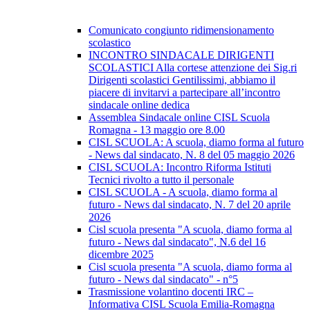
Comunicato congiunto ridimensionamento
scolastico
INCONTRO SINDACALE DIRIGENTI
SCOLASTICI Alla cortese attenzione dei Sig.ri
Dirigenti scolastici Gentilissimi, abbiamo il
piacere di invitarvi a partecipare all’incontro
sindacale online dedica
Assemblea Sindacale online CISL Scuola
Romagna - 13 maggio ore 8.00
CISL SCUOLA: A scuola, diamo forma al futuro
- News dal sindacato, N. 8 del 05 maggio 2026
CISL SCUOLA: Incontro Riforma Istituti
Tecnici rivolto a tutto il personale
CISL SCUOLA - A scuola, diamo forma al
futuro - News dal sindacato, N. 7 del 20 aprile
2026
Cisl scuola presenta "A scuola, diamo forma al
futuro - News dal sindacato", N.6 del 16
dicembre 2025
Cisl scuola presenta "A scuola, diamo forma al
futuro - News dal sindacato" - n°5
Trasmissione volantino docenti IRC –
Informativa CISL Scuola Emilia-Romagna