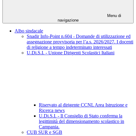
Menu di
navigazione
Albo sindacale
Snadir Info-Point n.604 - Domande di utilizzazione ed
assegnazione provvisoria per l’a.s. 2026/2027. I docenti
di religione a tempo indeterminato interessati
U.Di.S.I. - Unione Dirigenti Scolastici Italiani
Riservato al dirigente CCNL Area Istruzione e
Ricerca news
U.Di.S.I. - Il Consiglio di Stato conferma la
legittimità del dimensionamento scolastico in
Campania.
CUB SUR e SGB