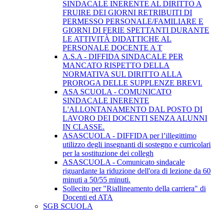
SINDACALE INERENTE AL DIRITTO A
FRUIRE DEI GIORNI RETRIBUITI DI
PERMESSO PERSONALE/FAMILIARE E
GIORNI DI FERIE SPETTANTI DURANTE
LE ATTIVITÀ DIDATTICHE AL
PERSONALE DOCENTE A T
A.S.A - DIFFIDA SINDACALE PER
MANCATO RISPETTO DELLA
NORMATIVA SUL DIRITTO ALLA
PROROGA DELLE SUPPLENZE BREVI.
ASA SCUOLA - COMUNICATO
SINDACALE INERENTE
L'ALLONTANAMENTO DAL POSTO DI
LAVORO DEI DOCENTI SENZA ALUNNI
IN CLASSE.
ASASCUOLA - DIFFIDA per l’illegittimo
utilizzo degli insegnanti di sostegno e curricolari
per la sostituzione dei collegh
ASASCUOLA - Comunicato sindacale
riguardante la riduzione dell'ora di lezione da 60
minuti a 50/55 minuti.
Sollecito per "Riallineamento della carriera" di
Docenti ed ATA
SGB SCUOLA