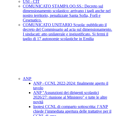
USI - CIT
COMUNICATO STAMPA OO.SS.: Decreto sul
dimensionamento scolastico: arrivano i tagli anche nel
nostro territorio, penalizzate Santa Sofia, Forlì e
Cesenatico.
COMUNICATO UNITARIO Scuola: pubblicato il
decreto del Commissario ad acta sul dimensionamento.
I sindacati: atto unilaterale e ingiustificato. Si fermi il
taglio di 17 autonomie scolastiche in Emilia
ANP
ANP - CCNL 2022-2024: finalmente aperto il
tavolo
ANP "Assunzioni dei dirigenti scolastici
2026/27: riunione al Ministero" e tutte le altre
novità
Ipotesi CCNL di comparto sottoscritta: l’ANP
chiede l’immediata apertura delle trattative per il
CCNL di area