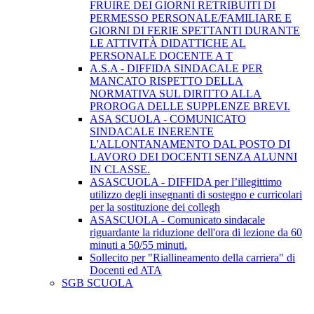
FRUIRE DEI GIORNI RETRIBUITI DI
PERMESSO PERSONALE/FAMILIARE E
GIORNI DI FERIE SPETTANTI DURANTE
LE ATTIVITÀ DIDATTICHE AL
PERSONALE DOCENTE A T
A.S.A - DIFFIDA SINDACALE PER
MANCATO RISPETTO DELLA
NORMATIVA SUL DIRITTO ALLA
PROROGA DELLE SUPPLENZE BREVI.
ASA SCUOLA - COMUNICATO
SINDACALE INERENTE
L'ALLONTANAMENTO DAL POSTO DI
LAVORO DEI DOCENTI SENZA ALUNNI
IN CLASSE.
ASASCUOLA - DIFFIDA per l’illegittimo
utilizzo degli insegnanti di sostegno e curricolari
per la sostituzione dei collegh
ASASCUOLA - Comunicato sindacale
riguardante la riduzione dell'ora di lezione da 60
minuti a 50/55 minuti.
Sollecito per "Riallineamento della carriera" di
Docenti ed ATA
SGB SCUOLA