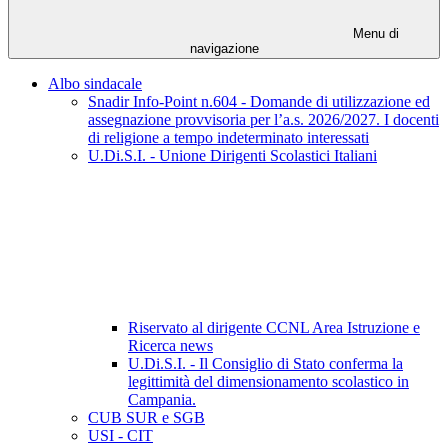
Menu di
navigazione
Albo sindacale
Snadir Info-Point n.604 - Domande di utilizzazione ed
assegnazione provvisoria per l’a.s. 2026/2027. I docenti
di religione a tempo indeterminato interessati
U.Di.S.I. - Unione Dirigenti Scolastici Italiani
Riservato al dirigente CCNL Area Istruzione e
Ricerca news
U.Di.S.I. - Il Consiglio di Stato conferma la
legittimità del dimensionamento scolastico in
Campania.
CUB SUR e SGB
USI - CIT