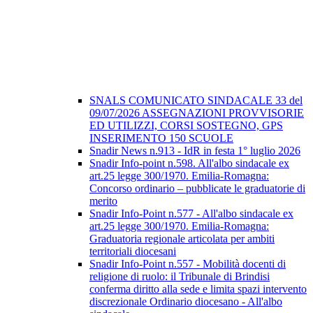
SNALS COMUNICATO SINDACALE 33 del
09/07/2026 ASSEGNAZIONI PROVVISORIE
ED UTILIZZI, CORSI SOSTEGNO, GPS
INSERIMENTO 150 SCUOLE
Snadir News n.913 - IdR in festa 1° luglio 2026
Snadir Info-point n.598. All'albo sindacale ex
art.25 legge 300/1970. Emilia-Romagna:
Concorso ordinario – pubblicate le graduatorie di
merito
Snadir Info-Point n.577 - All'albo sindacale ex
art.25 legge 300/1970. Emilia-Romagna:
Graduatoria regionale articolata per ambiti
territoriali diocesani
Snadir Info-Point n.557 - Mobilità docenti di
religione di ruolo: il Tribunale di Brindisi
conferma diritto alla sede e limita spazi intervento
discrezionale Ordinario diocesano - All'albo