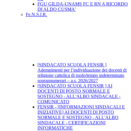
FGU GILDA-UNAMS FC E RN A RICORDO
DI ALDO CUSMA'
Fe.N.S.I.R.
[SINDACATO SCUOLA FENSIR ]
Adempimenti per l’individuazione dei docenti di
religione cattolica di ruolo/tempo indeterminato
soprannumerari – a.s. 2026/2027
[SINDACATO SCUOLA FENSIR ] AI
DOCENTI DI POSTO NORMALE E
SOSTEGNO - ALL'ALBO SINDACALE -
COMUNICATO
FENSIR - [INFORMAZIONI SINDACALI E
INIZIATIVE] AI DOCENTI DI POSTO
NORMALE E SOSTEGNO - ALL'ALBO
SINDACALE - CERTIFICAZIONI
INFORMATICHE