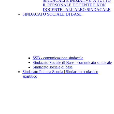
SINDACALI E INIZIATIVE] A TUTTO
IL PERSONALE DOCENTE E NON
DOCENTE - ALL'ALBO SINDACALE
SINDACATO SOCIALE DI BASE
SSB - comunicazione sindacale
Sindacato Sociale di Base - comunicato sindacale
Sindacato sociale di base
Sindacato Politeia Scuola | Sindacato scolastico
apartitico