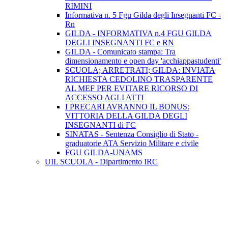
RIMINI
Informativa n. 5 Fgu Gilda degli Insegnanti FC -
Rn
GILDA - INFORMATIVA n.4 FGU GILDA
DEGLI INSEGNANTI FC e RN
GILDA - Comunicato stampa: Tra
dimensionamento e open day 'acchiappastudenti'
SCUOLA; ARRETRATI; GILDA: INVIATA
RICHIESTA CEDOLINO TRASPARENTE
AL MEF PER EVITARE RICORSO DI
ACCESSO AGLI ATTI
I PRECARI AVRANNO IL BONUS:
VITTORIA DELLA GILDA DEGLI
INSEGNANTI di FC
SINATAS - Sentenza Consiglio di Stato -
graduatorie ATA Servizio Militare e civile
FGU GILDA-UNAMS
UIL SCUOLA - Dipartimento IRC