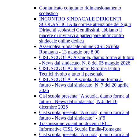
Comunicato congiunto ridimensionamento
scolastico
INCONTRO SINDACALE DIRIGENTI
SCOLASTICI Alla cortese attenzione dei Sig.ri
Dirigenti scolastici Gentilissimi, abbiamo il
piacere di invitarvi a partecipare all’incontro
sindacale online dedica
Assemblea Sindacale online CISL Scuola
Romagna - 13 maggio ore 8.00
CISL SCUOLA: A scuola, diamo forma al futuro
- News dal sindacato, N. 8 del 05 maggio 2026
CISL SCUOLA: Incontro Riforma Istituti
Tecnici rivolto a tutto il personale
CISL SCUOLA - A scuola, diamo forma al
futuro - News dal sindacato, N. 7 del 20 aprile
2026
Cisl scuola presenta "A scuola, diamo forma al
futuro - News dal sindacato", N.6 del 16
dicembre 2025
Cisl scuola presenta "A scuola, diamo forma al
futuro - News dal sindacato" - n°5
Trasmissione volantino docenti IRC –
Informativa CISL Scuola Emilia-Romagna
Cisl scuola presenta "A scuola, diamo forma al