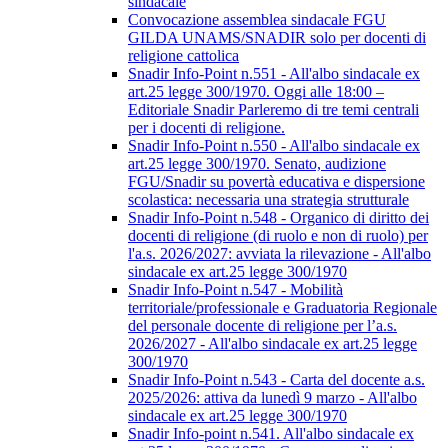
sindacale
Convocazione assemblea sindacale FGU
GILDA UNAMS/SNADIR solo per docenti di
religione cattolica
Snadir Info-Point n.551 - All'albo sindacale ex
art.25 legge 300/1970. Oggi alle 18:00 –
Editoriale Snadir Parleremo di tre temi centrali
per i docenti di religione.
Snadir Info-Point n.550 - All'albo sindacale ex
art.25 legge 300/1970. Senato, audizione
FGU/Snadir su povertà educativa e dispersione
scolastica: necessaria una strategia strutturale
Snadir Info-Point n.548 - Organico di diritto dei
docenti di religione (di ruolo e non di ruolo) per
l'a.s. 2026/2027: avviata la rilevazione - All'albo
sindacale ex art.25 legge 300/1970
Snadir Info-Point n.547 - Mobilità
territoriale/professionale e Graduatoria Regionale
del personale docente di religione per l’a.s.
2026/2027 - All'albo sindacale ex art.25 legge
300/1970
Snadir Info-Point n.543 - Carta del docente a.s.
2025/2026: attiva da lunedì 9 marzo - All'albo
sindacale ex art.25 legge 300/1970
Snadir Info-point n.541. All'albo sindacale ex