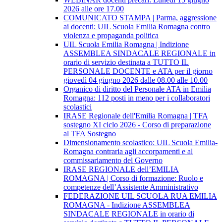
2026 alle ore 17.00
COMUNICATO STAMPA | Parma, aggressione
ai docenti: UIL Scuola Emilia Romagna contro
violenza e propaganda politica
UIL Scuola Emilia Romagna | Indizione
ASSEMBLEA SINDACALE REGIONALE in
orario di servizio destinata a TUTTO IL
PERSONALE DOCENTE e ATA per il giorno
giovedì 04 giugno 2026 dalle 08.00 alle 10.00
Organico di diritto del Personale ATA in Emilia
Romagna: 112 posti in meno per i collaboratori
scolastici
IRASE Regionale dell'Emilia Romagna | TFA
sostegno XI ciclo 2026 - Corso di preparazione
al TFA Sostegno
Dimensionamento scolastico: UIL Scuola Emilia-
Romagna contraria agli accorpamenti e al
commissariamento del Governo
IRASE REGIONALE dell’EMILIA
ROMAGNA | Corso di formazione: Ruolo e
competenze dell’Assistente Amministrativo
FEDERAZIONE UIL SCUOLA RUA EMILIA
ROMAGNA - Indizione ASSEMBLEA
SINDACALE REGIONALE in orario di