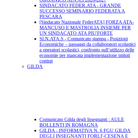
SINDACATO FEDER.ATA - GRANDE
SUCCESSO SEMINARIO FEDERATA A
PESCARA
[Sindacato Nazionale FederATA] FORZA ATA-
MANCUSO E MASTROLIA INSIEME PER
UN SINDACATO ATA PIU'FORTE
SI.N.ATA.S - Comunicato stampa - Posizioni
Economiche – passaggi da collaboratori scolastici
a operatori scolastici, confronto sull’utilizzo delle
economie per mancata implementazione istituti
contrat
GILDA
Comunicato Gilda degli Insegnanti : AULE
BOLLENTI IN ROMAGNA
GILDA - INFORMATIVA N. 6 FGU GILDA
DEGLI INSEGNANTI FORLI'-CESENA E