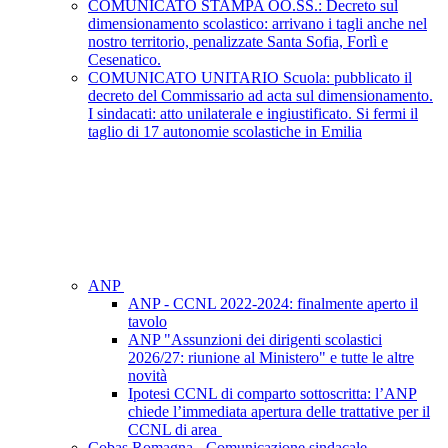
COMUNICATO STAMPA OO.SS.: Decreto sul
dimensionamento scolastico: arrivano i tagli anche nel
nostro territorio, penalizzate Santa Sofia, Forlì e
Cesenatico.
COMUNICATO UNITARIO Scuola: pubblicato il
decreto del Commissario ad acta sul dimensionamento.
I sindacati: atto unilaterale e ingiustificato. Si fermi il
taglio di 17 autonomie scolastiche in Emilia
ANP
ANP - CCNL 2022-2024: finalmente aperto il
tavolo
ANP "Assunzioni dei dirigenti scolastici
2026/27: riunione al Ministero" e tutte le altre
novità
Ipotesi CCNL di comparto sottoscritta: l’ANP
chiede l’immediata apertura delle trattative per il
CCNL di area
Cobas Romagna - Comunicazione sindacale