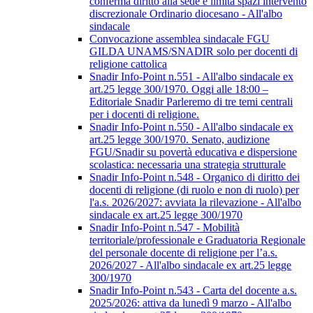
conferma diritto alla sede e limita spazi intervento
discrezionale Ordinario diocesano - All'albo
sindacale
Convocazione assemblea sindacale FGU
GILDA UNAMS/SNADIR solo per docenti di
religione cattolica
Snadir Info-Point n.551 - All'albo sindacale ex
art.25 legge 300/1970. Oggi alle 18:00 –
Editoriale Snadir Parleremo di tre temi centrali
per i docenti di religione.
Snadir Info-Point n.550 - All'albo sindacale ex
art.25 legge 300/1970. Senato, audizione
FGU/Snadir su povertà educativa e dispersione
scolastica: necessaria una strategia strutturale
Snadir Info-Point n.548 - Organico di diritto dei
docenti di religione (di ruolo e non di ruolo) per
l'a.s. 2026/2027: avviata la rilevazione - All'albo
sindacale ex art.25 legge 300/1970
Snadir Info-Point n.547 - Mobilità
territoriale/professionale e Graduatoria Regionale
del personale docente di religione per l’a.s.
2026/2027 - All'albo sindacale ex art.25 legge
300/1970
Snadir Info-Point n.543 - Carta del docente a.s.
2025/2026: attiva da lunedì 9 marzo - All'albo