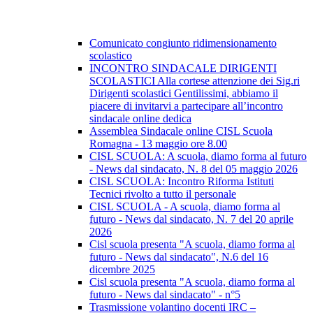
Comunicato congiunto ridimensionamento
scolastico
INCONTRO SINDACALE DIRIGENTI
SCOLASTICI Alla cortese attenzione dei Sig.ri
Dirigenti scolastici Gentilissimi, abbiamo il
piacere di invitarvi a partecipare all’incontro
sindacale online dedica
Assemblea Sindacale online CISL Scuola
Romagna - 13 maggio ore 8.00
CISL SCUOLA: A scuola, diamo forma al futuro
- News dal sindacato, N. 8 del 05 maggio 2026
CISL SCUOLA: Incontro Riforma Istituti
Tecnici rivolto a tutto il personale
CISL SCUOLA - A scuola, diamo forma al
futuro - News dal sindacato, N. 7 del 20 aprile
2026
Cisl scuola presenta "A scuola, diamo forma al
futuro - News dal sindacato", N.6 del 16
dicembre 2025
Cisl scuola presenta "A scuola, diamo forma al
futuro - News dal sindacato" - n°5
Trasmissione volantino docenti IRC –