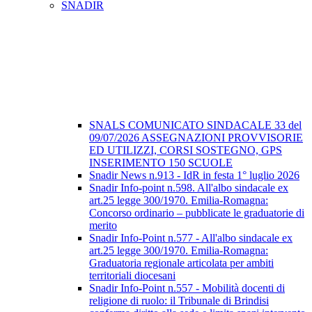
SNADIR
SNALS COMUNICATO SINDACALE 33 del
09/07/2026 ASSEGNAZIONI PROVVISORIE
ED UTILIZZI, CORSI SOSTEGNO, GPS
INSERIMENTO 150 SCUOLE
Snadir News n.913 - IdR in festa 1° luglio 2026
Snadir Info-point n.598. All'albo sindacale ex
art.25 legge 300/1970. Emilia-Romagna:
Concorso ordinario – pubblicate le graduatorie di
merito
Snadir Info-Point n.577 - All'albo sindacale ex
art.25 legge 300/1970. Emilia-Romagna:
Graduatoria regionale articolata per ambiti
territoriali diocesani
Snadir Info-Point n.557 - Mobilità docenti di
religione di ruolo: il Tribunale di Brindisi