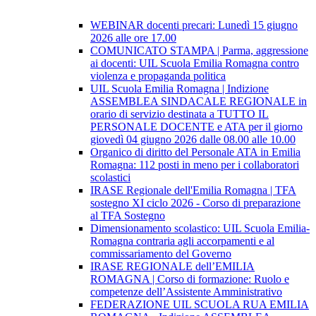
WEBINAR docenti precari: Lunedì 15 giugno
2026 alle ore 17.00
COMUNICATO STAMPA | Parma, aggressione
ai docenti: UIL Scuola Emilia Romagna contro
violenza e propaganda politica
UIL Scuola Emilia Romagna | Indizione
ASSEMBLEA SINDACALE REGIONALE in
orario di servizio destinata a TUTTO IL
PERSONALE DOCENTE e ATA per il giorno
giovedì 04 giugno 2026 dalle 08.00 alle 10.00
Organico di diritto del Personale ATA in Emilia
Romagna: 112 posti in meno per i collaboratori
scolastici
IRASE Regionale dell'Emilia Romagna | TFA
sostegno XI ciclo 2026 - Corso di preparazione
al TFA Sostegno
Dimensionamento scolastico: UIL Scuola Emilia-
Romagna contraria agli accorpamenti e al
commissariamento del Governo
IRASE REGIONALE dell’EMILIA
ROMAGNA | Corso di formazione: Ruolo e
competenze dell’Assistente Amministrativo
FEDERAZIONE UIL SCUOLA RUA EMILIA