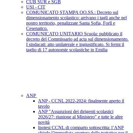
CUB SUR e SGB
USI - CIT
COMUNICATO STAMPA OO.SS.: Decreto sul
dimensionamento scolastico: arrivano i tagli anche nel
nostro territorio, penalizzate Santa Sofia, Forlì e
Cesenatico.
COMUNICATO UNITARIO Scuola: pubblicato il
decreto del Commissario ad acta sul dimensionamento.
I sindacati: atto unilaterale e ingiustificato. Si fermi il
taglio di 17 autonomie scolastiche in Emilia
ANP
ANP - CCNL 2022-2024: finalmente aperto il
tavolo
ANP "Assunzioni dei dirigenti scolastici
2026/27: riunione al Ministero" e tutte le altre
novità
Ipotesi CCNL di comparto sottoscritta: l’ANP
chiede l’immediata apertura delle trattative per il