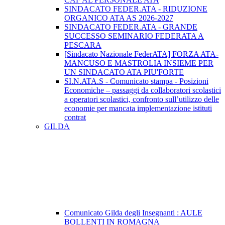
SINDACATO FEDER.ATA - RIDUZIONE
ORGANICO ATA AS 2026-2027
SINDACATO FEDER.ATA - GRANDE
SUCCESSO SEMINARIO FEDERATA A
PESCARA
[Sindacato Nazionale FederATA] FORZA ATA-
MANCUSO E MASTROLIA INSIEME PER
UN SINDACATO ATA PIU'FORTE
SI.N.ATA.S - Comunicato stampa - Posizioni
Economiche – passaggi da collaboratori scolastici
a operatori scolastici, confronto sull’utilizzo delle
economie per mancata implementazione istituti
contrat
GILDA
Comunicato Gilda degli Insegnanti : AULE
BOLLENTI IN ROMAGNA