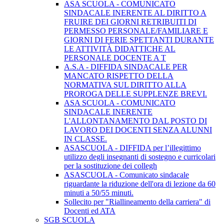
ASA SCUOLA - COMUNICATO
SINDACALE INERENTE AL DIRITTO A
FRUIRE DEI GIORNI RETRIBUITI DI
PERMESSO PERSONALE/FAMILIARE E
GIORNI DI FERIE SPETTANTI DURANTE
LE ATTIVITÀ DIDATTICHE AL
PERSONALE DOCENTE A T
A.S.A - DIFFIDA SINDACALE PER
MANCATO RISPETTO DELLA
NORMATIVA SUL DIRITTO ALLA
PROROGA DELLE SUPPLENZE BREVI.
ASA SCUOLA - COMUNICATO
SINDACALE INERENTE
L'ALLONTANAMENTO DAL POSTO DI
LAVORO DEI DOCENTI SENZA ALUNNI
IN CLASSE.
ASASCUOLA - DIFFIDA per l’illegittimo
utilizzo degli insegnanti di sostegno e curricolari
per la sostituzione dei collegh
ASASCUOLA - Comunicato sindacale
riguardante la riduzione dell'ora di lezione da 60
minuti a 50/55 minuti.
Sollecito per "Riallineamento della carriera" di
Docenti ed ATA
SGB SCUOLA