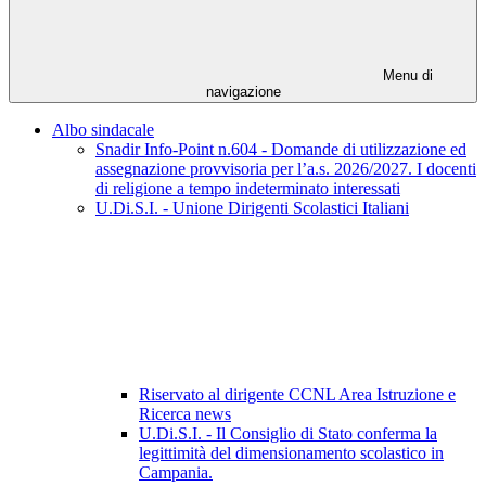
Menu di
navigazione
Albo sindacale
Snadir Info-Point n.604 - Domande di utilizzazione ed
assegnazione provvisoria per l’a.s. 2026/2027. I docenti
di religione a tempo indeterminato interessati
U.Di.S.I. - Unione Dirigenti Scolastici Italiani
Riservato al dirigente CCNL Area Istruzione e
Ricerca news
U.Di.S.I. - Il Consiglio di Stato conferma la
legittimità del dimensionamento scolastico in
Campania.