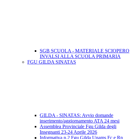
SGB SCUOLA - MATERIALE SCIOPERO
INVALSI ALLA SCUOLA PRIMARIA
FGU GILDA SINATAS
GILDA - SINATAS: Avvio domande
inserimento/aggiornamento ATA 24 mesi
Assemblea Provinciale Fgu Gilda degli
Insegnanti 23-24 Aprile 2026
Informativa n.2 Fgu Gilda Unams Fc e Rn