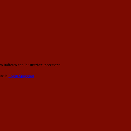
o indicato con le istruzioni necessarie.
ite la
Login Spaggiari