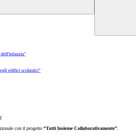
dell'infanzia"
gli edifici scolastici"
I
zionale con il progetto
“Tutti Insieme
Collaborativamente”
.