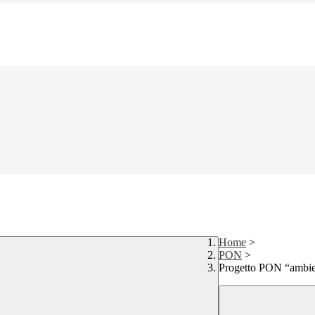
Home
>
PON
>
Progetto PON “ambien