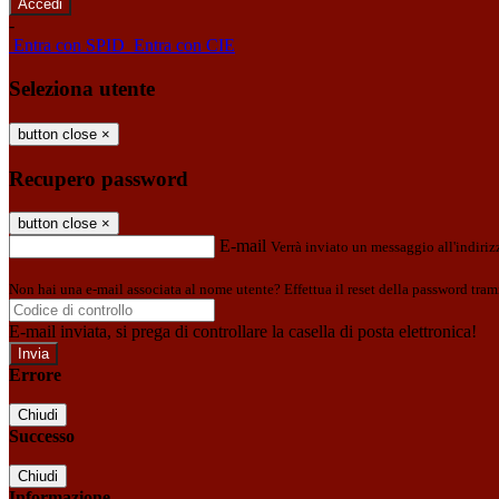
-
Entra con SPID
Entra con CIE
Seleziona utente
button close
×
Recupero password
button close
×
E-mail
Verrà inviato un messaggio all'indirizz
Non hai una e-mail associata al nome utente? Effettua il reset della password tram
E-mail inviata, si prega di controllare la casella di posta elettronica!
Errore
Chiudi
Successo
Chiudi
Informazione