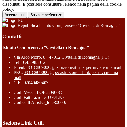
disabilitati. È possibile consultare l'elenco nella pagina della cookie
policy.
Accetta tutti
Salva le preferenze
Istituto Comprensivo “Civitella di Romagna”
Contatti
Istituto Comprensivo “Civitella di Romagna”
Via Aldo Moro, 8 - 47012 Civitella di Romagna (FC)
Tel:
0543 983012
Email:
FOIC80900C@istruzione.it
Link per inviare una mail
PEC:
FOIC80900C@pec.istruzione.it
Link per inviare una
mail
C.F.: 92046480403
Cod. Mecc.: FOIC80900C
Cod. Fatturazione: UF7LN7
Codice IPA: istsc_foic80900c
Sezione Link Utili