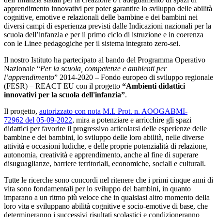
apprendimento innovativi per poter garantire lo sviluppo delle abilità
cognitive, emotive e relazionali delle bambine e dei bambini nei
diversi campi di esperienza previsti dalle Indicazioni nazionali per la
scuola dell’infanzia e per il primo ciclo di istruzione e in coerenza
con le Linee pedagogiche per il sistema integrato zero-sei.
Il nostro Istituto ha partecipato al bando del Programma Operativo
Nazionale “
Per la scuola, competenze e ambienti per
l’apprendimento
” 2014-2020 – Fondo europeo di sviluppo regionale
(FESR) – REACT EU con il progetto
“Ambienti didattici
innovativi per la scuola dell'infanzia”
.
Il progetto,
autorizzato con nota M.I. Prot. n. AOOGABMI-
72962 del 05-09-2022
, mira a potenziare e arricchire gli spazi
didattici per favorire il progressivo articolarsi delle esperienze delle
bambine e dei bambini, lo sviluppo delle loro abilità, nelle diverse
attività e occasioni ludiche, e delle proprie potenzialità di relazione,
autonomia, creatività e apprendimento, anche al fine di superare
disuguaglianze, barriere territoriali, economiche, sociali e culturali.
Tutte le ricerche sono concordi nel ritenere che i primi cinque anni di
vita sono fondamentali per lo sviluppo dei bambini, in quanto
imparano a un ritmo più veloce che in qualsiasi altro momento della
loro vita e sviluppano abilità cognitive e socio-emotive di base, che
determineranno i successivi risultati scolastici e condizioneranno