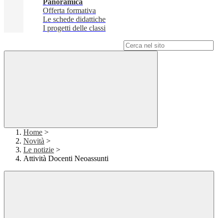
Panoramica
Offerta formativa
Le schede didattiche
I progetti delle classi
Campo di ricerca per le pagine del sito
Home
>
Novità
>
Le notizie
>
Attività Docenti Neoassunti