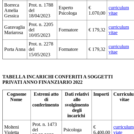
Borreca
Prot. n. 1788
Esperto
€
curriculum
Amelia
del
Psicologa
1.070,00
vitae
Gessica
18/04/2023
Prot. n. 2205
Garavaglia
curriculum
del
Formatore
€ 179,32
Mariarosa
vitae
10/05/2023
Prot. n. 2278
curriculum
Porta Anna
del
Formatore
€ 179,32
vitae
15/05/2023
TABELLA INCARICHI CONFERITI A SOGGETTI
PRIVATI ANNO FINANZIARIO 2022
Cognome
Estremi atto
Dati relativi
Importi
Curricul
Nome
di
allo
vitae
conferimento
svolgimento
degli
incarichi
Prot. n. 1473
Molteni
€
curriculum
del
Psicologa
Violetta
6.400,00
viate