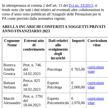
In ottemperanza al comma 2 dell’art. 15 del
D.Lgs. 33/2013
, si
rende noto che tutti i dati relativi ad eventuali altre collaborazioni in
corso d’anno sono pubblicati all’Anagrafe delle Prestazioni per le
PA come previsto dalla normativa vigente.
ABELLA INCARICHI CONFERITI A SOGGETTI PRIVATI
ANNO FINANZIARIO 2023
Cognome
Estremi atto
Dati relativi
Importi
Curriculum
Nome
di
allo
vitae
conferimento
svolgimento
degli
incarichi
Borreca
Prot. n. 746
curriculum
Amelia
del
Psicologa
€ 765,00
viate
Gessica
14.02.2023
Prot.n. 825
Balzani
Esperto
€
curriculum
del
Stefania
Psicologa
2.000,00
vitae
18.02.2023
Prot. n. 1791
Marchi
Esperto
€
curriculum
del
Alessandro
Psicomotricità
2.970,00
vitae
18.04.2023