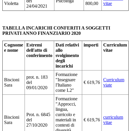
del
Psicologa
Violetta
800,00
vitae
24/04/2021
TABELLA INCARICHI CONFERITI A SOGGETTI
PRIVATI ANNO FINANZIARIO 2020
Cognome
Estremi
Dati relativi
importi
Curriculum
e nome
dell'atto di
allo
vitae
conferimento
svolgimento
degli
incarichi
Formazione
prot. n. 183
Biscioni
"Insegnare
Curriculum
del
€ 619,76
Sara
l'Italiano
viate
09/01/2020
come L2"
Formazione
"Approcci,
lingua,
Prot. n. 6845
curricolo e
Biscioni
curriculum
del
materiali in
€ 619,76
Sara
vitae
27/10/2020
contesti di
diversità