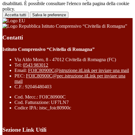
disabilitati. È possibile consultare l'elenco nella pagina della cookie
policy.
Accetta tutti
Salva le preferenze
Istituto Comprensivo “Civitella di Romagna”
Contatti
Istituto Comprensivo “Civitella di Romagna”
Via Aldo Moro, 8 - 47012 Civitella di Romagna (FC)
Tel:
0543 983012
Email:
FOIC80900C@istruzione.it
Link per inviare una mail
PEC:
FOIC80900C@pec.istruzione.it
Link per inviare una
mail
C.F.: 92046480403
Cod. Mecc.: FOIC80900C
Cod. Fatturazione: UF7LN7
Codice IPA: istsc_foic80900c
Sezione Link Utili