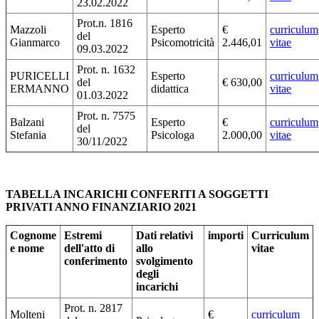
23.02.2022
Prot.n. 1816
Mazzoli
Esperto
€
curriculum
del
Gianmarco
Psicomotricità
2.446,01
vitae
09.03.2022
Prot. n. 1632
PURICELLI
Esperto
curriculum
del
€ 630,00
ERMANNO
didattica
vitae
01.03.2022
Prot. n. 7575
Balzani
Esperto
€
curriculum
del
Stefania
Psicologa
2.000,00
vitae
30/11/2022
TABELLA INCARICHI CONFERITI A SOGGETTI
PRIVATI ANNO FINANZIARIO 2021
Cognome
Estremi
Dati relativi
importi
Curriculum
e nome
dell'atto di
allo
vitae
conferimento
svolgimento
degli
incarichi
Prot. n. 2817
Molteni
€
curriculum