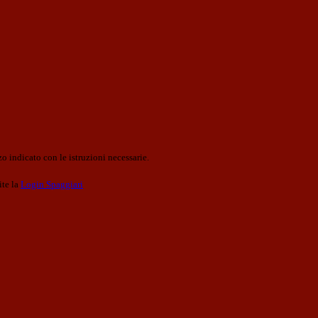
o indicato con le istruzioni necessarie.
ite la
Login Spaggiari