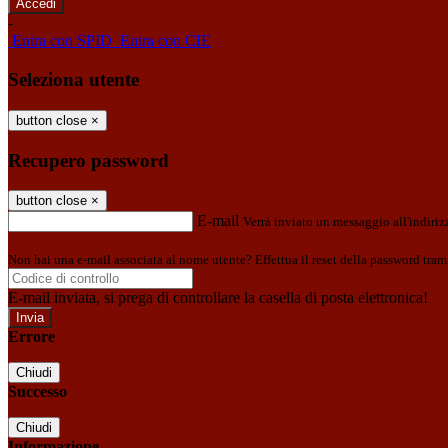
-
Entra con SPID
Entra con CIE
Seleziona utente
button close
×
Recupero password
button close
×
E-mail
Verrà inviato un messaggio all'indirizz
Non hai una e-mail associata al nome utente? Effettua il reset della password tram
E-mail inviata, si prega di controllare la casella di posta elettronica!
Errore
Chiudi
Successo
Chiudi
Informazione