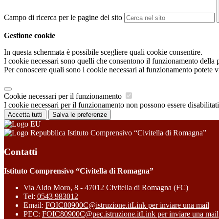
Campo di ricerca per le pagine del sito
Gestione cookie
In questa schermata è possibile scegliere quali cookie consentire.
I cookie necessari sono quelli che consentono il funzionamento della pi
Per conoscere quali sono i cookie necessari al funzionamento potete v
Cookie necessari per il funzionamento
I cookie necessari per il funzionamento non possono essere disabilitati.
Accetta tutti
Salva le preferenze
Istituto Comprensivo “Civitella di Romagna”
Contatti
Istituto Comprensivo “Civitella di Romagna”
Via Aldo Moro, 8 - 47012 Civitella di Romagna (FC)
Tel:
0543 983012
Email:
FOIC80900C@istruzione.it
Link per inviare una mail
PEC:
FOIC80900C@pec.istruzione.it
Link per inviare una mail