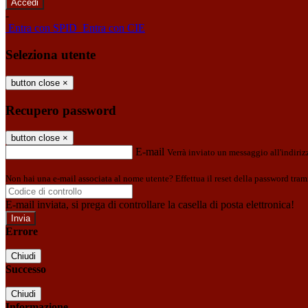
-
Entra con SPID
Entra con CIE
Seleziona utente
button close
×
Recupero password
button close
×
E-mail
Verrà inviato un messaggio all'indirizz
Non hai una e-mail associata al nome utente? Effettua il reset della password tram
E-mail inviata, si prega di controllare la casella di posta elettronica!
Errore
Chiudi
Successo
Chiudi
Informazione