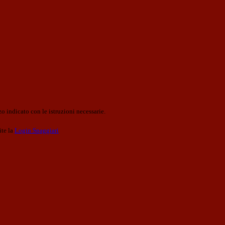
o indicato con le istruzioni necessarie.
ite la
Login Spaggiari