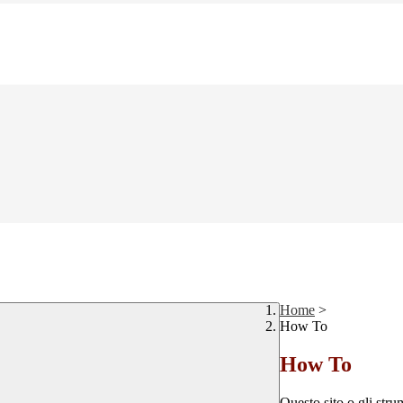
Home
>
How To
How To
Questo sito o gli stru