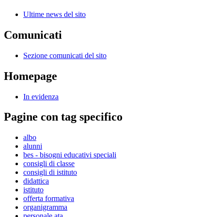
Ultime news del sito
Comunicati
Sezione comunicati del sito
Homepage
In evidenza
Pagine con tag specifico
albo
alunni
bes - bisogni educativi speciali
consigli di classe
consigli di istituto
didattica
istituto
offerta formativa
organigramma
personale ata