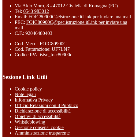
Via Aldo Moro, 8 - 47012 Civitella di Romagna (FC)
Tel:
0543 983012
Email:
FOIC80900C@istruzione.it
Link per inviare una mail
PEC:
FOIC80900C@pec.istruzione.it
Link per inviare una
mail
C.F.: 92046480403
Cod. Mecc.: FOIC80900C
Cod. Fatturazione: UF7LN7
Codice IPA: istsc_foic80900c
Sezione Link Utili
Cookie policy
Note legali
Informativa Privacy
Ufficio Relazioni con il Pubblico
Dichiarazione di accessibilità
Obiettivi di accessibilità
Whistleblowing
Gestione consensi cookie
Amministrazione trasparente