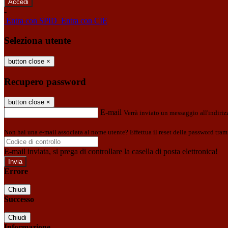
-
Entra con SPID
Entra con CIE
Seleziona utente
button close
×
Recupero password
button close
×
E-mail
Verrà inviato un messaggio all'indirizz
Non hai una e-mail associata al nome utente? Effettua il reset della password tram
E-mail inviata, si prega di controllare la casella di posta elettronica!
Errore
Chiudi
Successo
Chiudi
Informazione