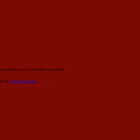
o indicato con le istruzioni necessarie.
ite la
Login Spaggiari